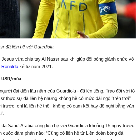
sr đã liên hệ với Guardiola
e Jesus vừa chia tay Al Nassr sau khi giúp đội bóng giành chức vô
a
Ronaldo
kể từ năm 2021.
ệu USD/mùa
ười đại diện lâu năm của Guardiola - đã lên tiếng. Trao đổi với tờ
sr thực sự đã liên hệ nhưng không hề có mức đãi ngộ "trên trời"
 trước, chỉ là liên hệ thôi, không có cam kết hay đề nghị bằng văn
u".
g đá Saudi Arabia cũng liên hệ với Guardiola khoảng 15 ngày trước,
 cuộc đàm phán nào: “Cũng có liên hệ từ Liên đoàn bóng đá