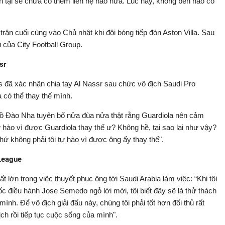
 tại sẽ chưa có thêm liên hệ nào nữa. Lúc này, không bên nào có
rận cuối cùng vào Chủ nhật khi đội bóng tiếp đón Aston Villa. Sau
 của City Football Group.
sr
s đã xác nhận chia tay Al Nassr sau chức vô địch Saudi Pro
a có thể thay thế mình.
 Bồ Đào Nha tuyên bố nửa đùa nửa thật rằng Guardiola nên cảm
tự hào vì được Guardiola thay thế ư? Không hề, tại sao lại như vậy?
chứ không phải tôi tự hào vì được ông ấy thay thế".
 League
ất lớn trong việc thuyết phục ông tới Saudi Arabia làm việc: “Khi tôi
c điều hành Jose Semedo ngỏ lời mời, tôi biết đây sẽ là thử thách
nh. Để vô địch giải đấu này, chúng tôi phải tốt hơn đối thủ rất
địch rồi tiếp tục cuộc sống của mình".