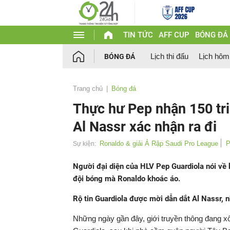
TIN TỨC
AFF CUP
BÓNG ĐÁ
Lịch thi đấu
Lịch hôm
BÓNG ĐÁ
Trang chủ
Bóng đá
Thực hư Pep nhận 150 tr
Al Nassr xác nhận ra đi
Ronaldo & giải Ả Rập Saudi Pro League
P
Sự kiện:
Người đại diện của HLV Pep Guardiola nói về 
đội bóng mà Ronaldo khoác áo.
Rộ tin Guardiola được mời dẫn dắt Al Nassr, 
Những ngày gần đây, giới truyền thông đang xô