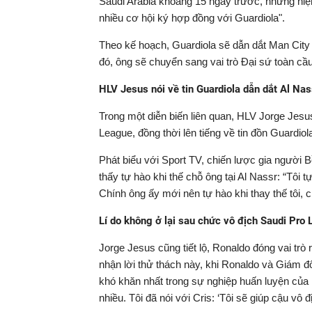
Saudi Arabia khoảng 15 ngày trước, nhưng hiện
nhiều cơ hội ký hợp đồng với Guardiola".
Theo kế hoạch, Guardiola sẽ dẫn dắt Man City t
đó, ông sẽ chuyển sang vai trò Đại sứ toàn cầu
HLV Jesus nói về tin Guardiola dẫn dắt Al Nas
Trong một diễn biến liên quan, HLV Jorge Jesu
League, đồng thời lên tiếng về tin đồn Guardiol
Phát biểu với Sport TV, chiến lược gia người
thấy tự hào khi thế chỗ ông tại Al Nassr: “Tôi 
Chính ông ấy mới nên tự hào khi thay thế tôi, 
Lí do không ở lại sau chức vô địch Saudi Pro
Jorge Jesus cũng tiết lộ, Ronaldo đóng vai trò r
nhận lời thử thách này, khi Ronaldo và Giám đố
khó khăn nhất trong sự nghiệp huấn luyện của mì
nhiều. Tôi đã nói với Cris: ‘Tôi sẽ giúp cậu vô 