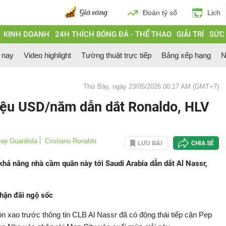
Đoán tỷ số
Lịch
KINH DOANH
24H THÍCH BÓNG ĐÁ - THỂ THAO
GIẢI TRÍ
SỨC
 nay
Video highlight
Tường thuật trực tiếp
Bảng xếp hạng
N
Thứ Bảy, ngày 23/05/2026 00:17 AM (GMT+7)
iệu USD/năm dẫn dắt Ronaldo, HLV
ep Guardiola
Cristiano Ronaldo
LƯU BÀI
CHIA SẺ
khả năng nhà cầm quân này tới Saudi Arabia dẫn dắt Al Nassr,
nhận đãi ngộ sốc
n xao trước thông tin CLB Al Nassr đã có động thái tiếp cận Pep