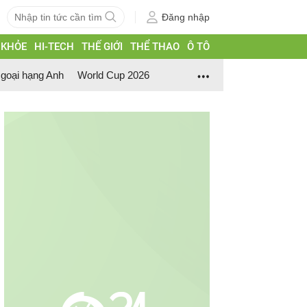
Đăng nhập
 KHỎE
HI-TECH
THẾ GIỚI
THỂ THAO
Ô TÔ
goại hạng Anh
World Cup 2026