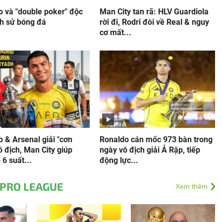
o và "double poker" độc
Man City tan rã: HLV Guardiola
ch sử bóng đá
rời đi, Rodri đòi về Real & nguy
cơ mất...
 & Arsenal giải "cơn
Ronaldo cán mốc 973 bàn trong
ô địch, Man City giúp
ngày vô địch giải Ả Rập, tiếp
6 suất...
động lực...
 PRO LEAGUE
Xem thêm