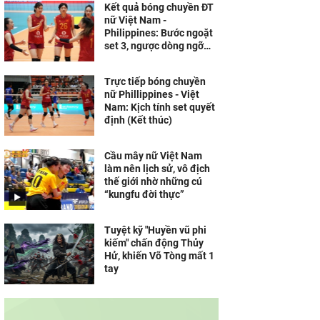
Kết quả bóng chuyền ĐT
nữ Việt Nam -
Philippines: Bước ngoặt
set 3, ngược dòng ngỡ
ngàng (SEA V.Cup)
Trực tiếp bóng chuyền
nữ Phillippines - Việt
Nam: Kịch tính set quyết
định (Kết thúc)
Cầu mây nữ Việt Nam
làm nên lịch sử, vô địch
thế giới nhờ những cú
“kungfu đời thực”
Tuyệt kỹ "Huyền vũ phi
kiếm" chấn động Thủy
Hử, khiến Võ Tòng mất 1
tay