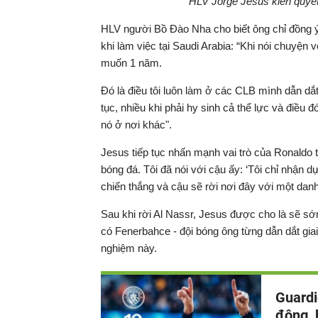
HLV Jorge Jesus kiên quyết 
HLV người Bồ Đào Nha cho biết ông chỉ đồng ý 
khi làm việc tại Saudi Arabia: “Khi nói chuyện
muốn 1 năm.
Đó là điều tôi luôn làm ở các CLB mình dẫn dắt.
tục, nhiều khi phải hy sinh cả thể lực và điều 
nó ở nơi khác".
Jesus tiếp tục nhấn mạnh vai trò của Ronaldo t
bóng đá. Tôi đã nói với cậu ấy: ‘Tôi chỉ nhận 
chiến thắng và cậu sẽ rời nơi đây với một danh 
Sau khi rời Al Nassr, Jesus được cho là sẽ sớm
có Fenerbahce - đội bóng ông từng dẫn dắt giai
nghiệm này.
Guardi
động, 