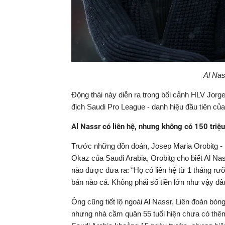
Al Nas
Động thái này diễn ra trong bối cảnh HLV Jorg
địch Saudi Pro League - danh hiệu đầu tiên củ
Al Nassr có liên hệ, nhưng không có 150 tri
Trước những đồn đoán, Josep Maria Orobitg - ng
Okaz của Saudi Arabia, Orobitg cho biết Al Nas
nào được đưa ra: “Họ có liên hệ từ 1 tháng rưỡi
bản nào cả. Không phải số tiền lớn như vậy đâ
Ông cũng tiết lộ ngoài Al Nassr, Liên đoàn bón
nhưng nhà cầm quân 55 tuổi hiện chưa có thêm