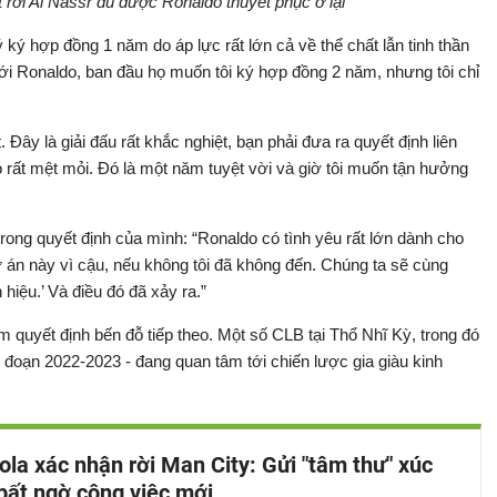
rời Al Nassr dù được Ronaldo thuyết phục ở lại
ký hợp đồng 1 năm do áp lực rất lớn cả về thể chất lẫn tinh thần
 với Ronaldo, ban đầu họ muốn tôi ký hợp đồng 2 năm, nhưng tôi chỉ
 Đây là giải đấu rất khắc nghiệt, bạn phải đưa ra quyết định liên
đó rất mệt mỏi. Đó là một năm tuyệt vời và giờ tôi muốn tận hưởng
rong quyết định của mình: “Ronaldo có tình yêu rất lớn dành cho
dự án này vì cậu, nếu không tôi đã không đến. Chúng ta sẽ cùng
hiệu.’ Và điều đó đã xảy ra.”
 quyết định bến đỗ tiếp theo. Một số CLB tại Thổ Nhĩ Kỳ, trong đó
 đoạn 2022-2023 - đang quan tâm tới chiến lược gia giàu kinh
ola xác nhận rời Man City: Gửi "tâm thư" xúc
bất ngờ công việc mới