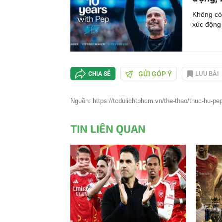
Không còn
xúc động
GỬI GÓP Ý
LƯU BÀI
CHIA SẺ
Nguồn: https://tcdulichtphcm.vn/the-thao/thuc-hu-pe
TIN LIÊN QUAN