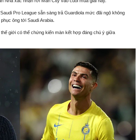
n Nha xác nhận rời Man City vào cuối mùa giải này.
h Saudi Pro League sẵn sàng trả Guardiola mức đãi ngộ không
phục ông tới Saudi Arabia.
hế giới có thể chứng kiến màn kết hợp đáng chú ý giữa