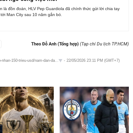
 là đồn đoán, HLV Pep Guardiola đã chính thức gửi lời chia tay
 tới Man City sau 10 năm gắn bó.
Theo Đỗ Anh (Tổng hợp)
(Tạp chí Du lịch TP.HCM)
p-nhan-150-trieu-usd/nam-dan-da...
-
22/05/2026 23:11 PM (GMT+7)