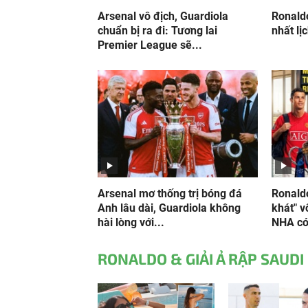
Arsenal vô địch, Guardiola
Ronald
chuẩn bị ra đi: Tương lai
nhất lị
Premier League sẽ...
Arsenal mơ thống trị bóng đá
Ronaldo
Anh lâu dài, Guardiola không
khát" v
hài lòng với...
NHA có 
RONALDO & GIẢI Ả RẬP SAUDI