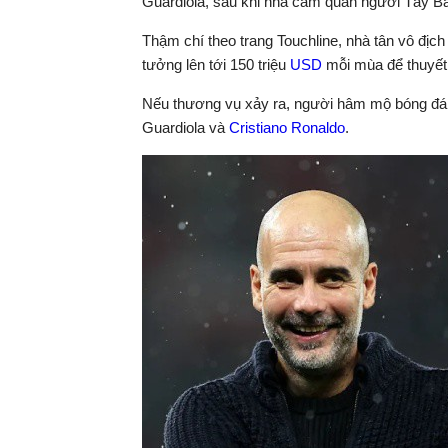
Guardiola, sau khi nhà cầm quân người Tây Ba
Thậm chí theo trang Touchline, nhà tân vô địc
tưởng lên tới 150 triệu
USD
mỗi mùa để thuyết 
Nếu thương vụ xảy ra, người hâm mộ bóng đá t
Guardiola và
Cristiano Ronaldo
.