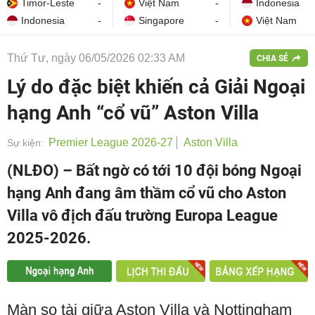
Timor-Leste
-
Việt Nam
-
Indonesia
Indonesia
-
Singapore
-
Việt Nam
Thứ Tư, ngày 06/05/2026 02:33 AM
CHIA SẺ
Lý do đặc biệt khiến cả Giải Ngoại
hạng Anh “cổ vũ” Aston Villa
Premier League 2026-27
Aston Villa
Sự kiện:
(NLĐO) – Bất ngờ có tới 10 đội bóng Ngoại
hạng Anh đang âm thầm cổ vũ cho Aston
Villa vô địch đấu trường Europa League
2025-2026.
Màn so tài giữa Aston Villa và Nottingham