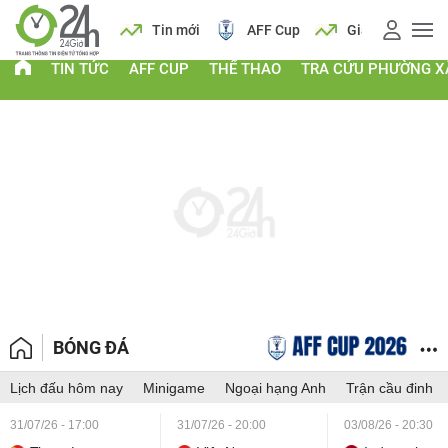
 vàng
Lịch
Tin mới
AFF Cup
Giá vàng
TIN TỨC
AFF CUP
THỂ THAO
TRA CỨU PHƯỜNG X
BÓNG ĐÁ
Lịch đấu hôm nay
Minigame
Ngoại hạng Anh
Trận cầu đinh
31/07/26 - 17:00
31/07/26 - 20:00
03/08/26 - 20:30