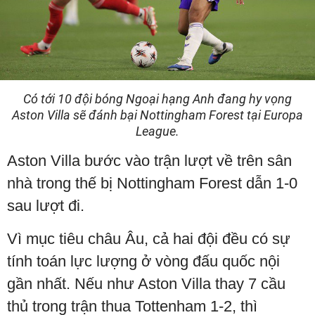
Có tới 10 đội bóng Ngoại hạng Anh đang hy vọng
Aston Villa sẽ đánh bại Nottingham Forest tại Europa
League.
Aston Villa bước vào trận lượt về trên sân
nhà trong thế bị Nottingham Forest dẫn 1-0
sau lượt đi.
Vì mục tiêu châu Âu, cả hai đội đều có sự
tính toán lực lượng ở vòng đấu quốc nội
gần nhất. Nếu như Aston Villa thay 7 cầu
thủ trong trận thua Tottenham 1-2, thì