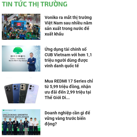
TIN TỨC THỊ TRƯỜNG
Voniko ra mắt thị trường
Việt Nam sau nhiều năm
sản xuất trong nước để
xuất khẩu
Ứng dụng tài chính số
CUB Vietnam với hơn 1,1
triệu người dùng được
vinh danh quốc tế
Mua REDMI 17 Series chỉ
từ 5,99 triệu đồng, nhận
ưu đãi đến 2,99 triệu tại
Thế Giới Di...
Doanh nghiệp cần gì để
vững vàng trước biến
động?