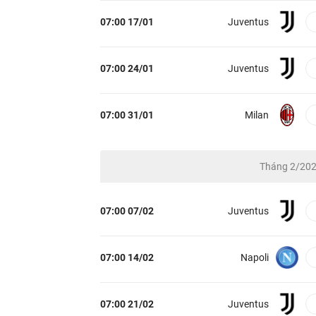
07:00 17/01
Juventus
07:00 24/01
Juventus
07:00 31/01
Milan
Tháng 2/20
07:00 07/02
Juventus
07:00 14/02
Napoli
07:00 21/02
Juventus