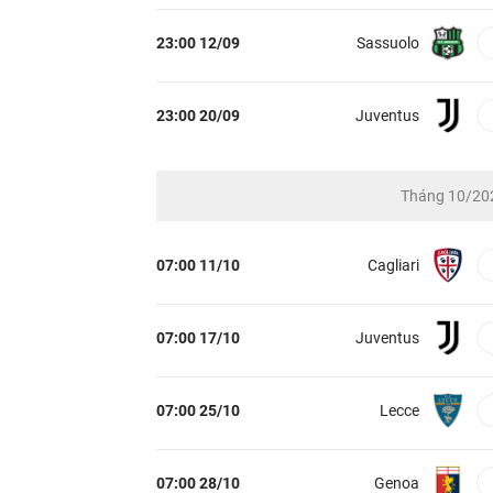
23:00 12/09
Sassuolo
23:00 20/09
Juventus
Tháng 10/20
07:00 11/10
Cagliari
07:00 17/10
Juventus
07:00 25/10
Lecce
07:00 28/10
Genoa