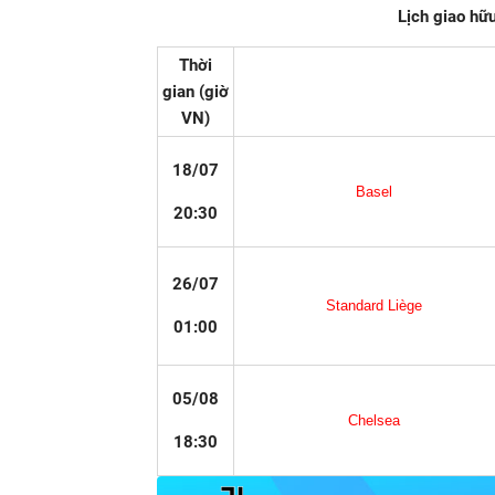
Lịch giao hữ
Thời
gian (giờ
VN)
18/07
Basel
20:30
26/07
Standard Liège
01:00
05/08
Chelsea
18:30