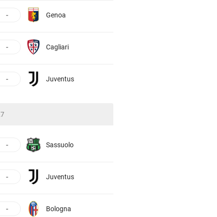
-
Genoa
-
Cagliari
-
Juventus
27
-
Sassuolo
-
Juventus
-
Bologna