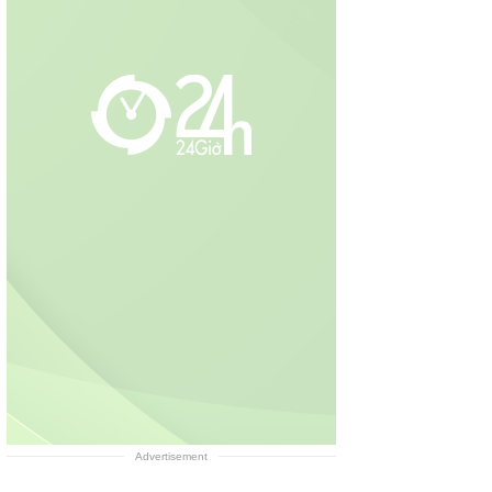
Advertisement