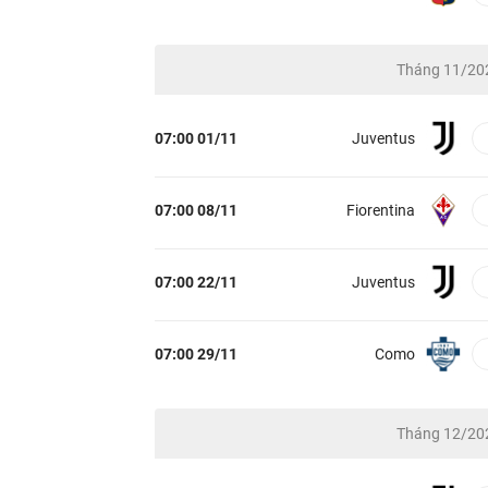
Tháng 11/20
07:00 01/11
Juventus
07:00 08/11
Fiorentina
07:00 22/11
Juventus
07:00 29/11
Como
Tháng 12/20