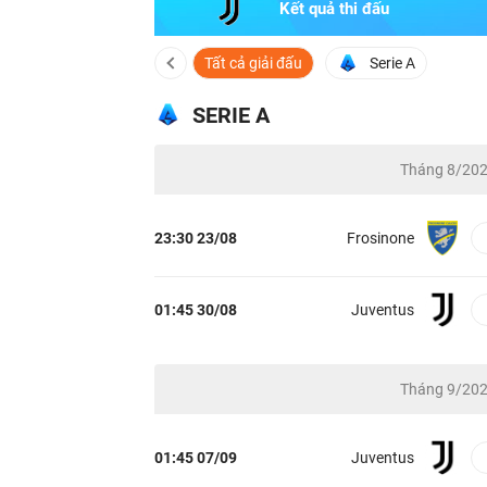
Kết quả thi đấu
Tất cả giải đấu
Serie A
SERIE A
Tháng 8/20
23:30 23/08
Frosinone
01:45 30/08
Juventus
Tháng 9/20
01:45 07/09
Juventus