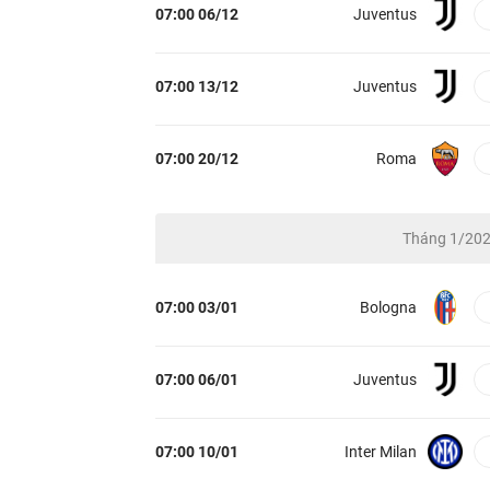
07:00 06/12
Juventus
07:00 13/12
Juventus
07:00 20/12
Roma
Tháng 1/20
07:00 03/01
Bologna
07:00 06/01
Juventus
07:00 10/01
Inter Milan