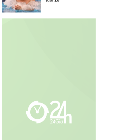
tuổi 20