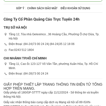
GÓP Ý
CHÍNH SÁCH BẢO MẬT
ĐIỀU KHOẢN SỬ DỤNG
Công Ty Cổ Phần Quảng Cáo Trực Tuyến 24h
TRỤ SỞ HÀ NỘI
Tầng 12, Tòa nhà Geleximco , 36 Hoàng Cầu, Phường Ô chợ Dừa, Tp.
Hà Nội
Điện thoại: (84-24)
73 00 24 24
| (84-24)
35 12 18 06
Fax:
0243 512 1804
CHI NHÁNH TP.HỒ CHÍ MINH
Tầng 11, Cao ốc 123-127 Võ Văn Tần, phường Xuân Hòa, Tp. Hồ Chí
Minh.
Điện thoại: (84-28)
73 00 24 24
GIẤY PHÉP THIẾT LẬP TRANG THÔNG TIN ĐIỆN TỬ TỔNG
HỢP TRÊN MẠNG.
Giấy phép số 180/GP-STTTT ngày cấp 11/12/2024 - Sở thông tin và truyền
thông Hà Nội.
Giấy xác nhận thông báo cung cấp dịch vụ Mạng xã hội số 89 /GXN-