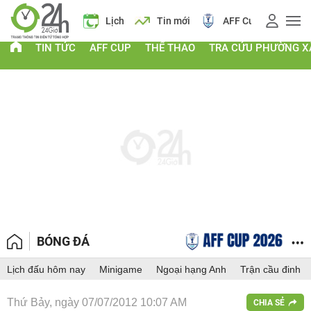
á vàng
Lịch
Tin mới
AFF Cup
Giá vàng
TIN TỨC
AFF CUP
THỂ THAO
TRA CỨU PHƯỜNG X
BÓNG ĐÁ
Lịch đấu hôm nay
Minigame
Ngoại hạng Anh
Trận cầu đinh
Thứ Bảy, ngày 07/07/2012 10:07 AM
CHIA SẺ