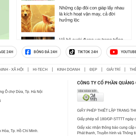
Những cặp đôi con giáp lấy nhau
là kích hoạt vận may, cả đời
hưởng lộc
Hả hê cưới được vợ trong trắng,
đêm tân hôn, tôi nhận ngay quả
báo khiến bản thân chết lặng, bẽ
AGE 24H
BÓNG ĐÁ 24H
TIKTOK 24H
YOUTUB
bàng
NINH - XÃ HỘI
HI-TECH
KINH DOANH
ĐẸP
GIẢI TRÍ
TH
Đi qua nửa đời người mới hiểu:
Không cần giàu có hay quyền lực,
CÔNG TY CỔ PHẦN QUẢNG 
sở hữu 2 điều này đã là người
thành công
ng Ô chợ Dừa, Tp. Hà Nội
6
GIẤY PHÉP THIẾT LẬP TRANG T
Giấy phép số 180/GP-STTTT ngày cấ
Giấy xác nhận thông báo cung cấp
 Hòa, Tp. Hồ Chí Minh.
Phát thanh, Truyền hình và Thông t