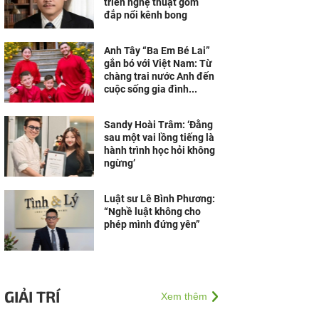
triển nghệ thuật gốm
đắp nổi kênh bong
Anh Tây “Ba Em Bé Lai”
gắn bó với Việt Nam: Từ
chàng trai nước Anh đến
cuộc sống gia đình...
Sandy Hoài Trâm: ‘Đằng
sau một vai lồng tiếng là
hành trình học hỏi không
ngừng’
Luật sư Lê Bình Phương:
“Nghề luật không cho
phép mình đứng yên”
GIẢI TRÍ
Xem thêm