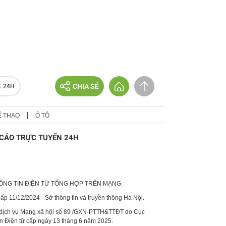
CHIA SẺ
E 24H
Ể THAO
Ô TÔ
CÁO TRỰC TUYẾN 24H
HÔNG TIN ĐIỆN TỬ TỔNG HỢP TRÊN MẠNG.
p 11/12/2024 - Sở thông tin và truyền thông Hà Nội.
 dịch vụ Mạng xã hội số 89 /GXN-PTTH&TTĐT do Cục
in Điện tử cấp ngày 13 tháng 6 năm 2025.