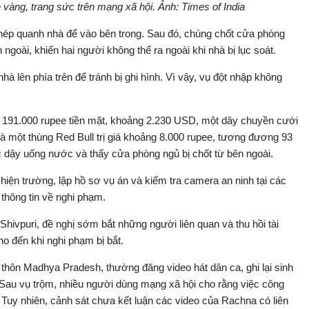
àng, trang sức trên mạng xã hội. Ảnh: Times of India
hép quanh nhà để vào bên trong. Sau đó, chúng chốt cửa phòng
ngoài, khiến hai người không thể ra ngoài khi nhà bị lục soát.
lên phía trên để tránh bị ghi hình. Vì vậy, vụ đột nhập không
m 191.000 rupee tiền mặt, khoảng 2.230 USD, một dây chuyền cưới
à một thùng Red Bull trị giá khoảng 8.000 rupee, tương đương 93
c dậy uống nước và thấy cửa phòng ngủ bị chốt từ bên ngoài.
hiện trường, lập hồ sơ vụ án và kiểm tra camera an ninh tại các
thông tin về nghi phạm.
ivpuri, đề nghị sớm bắt những người liên quan và thu hồi tài
ho đến khi nghi phạm bị bắt.
thôn Madhya Pradesh, thường đăng video hát dân ca, ghi lại sinh
 Sau vụ trộm, nhiều người dùng mạng xã hội cho rằng việc công
u. Tuy nhiên, cảnh sát chưa kết luận các video của Rachna có liên