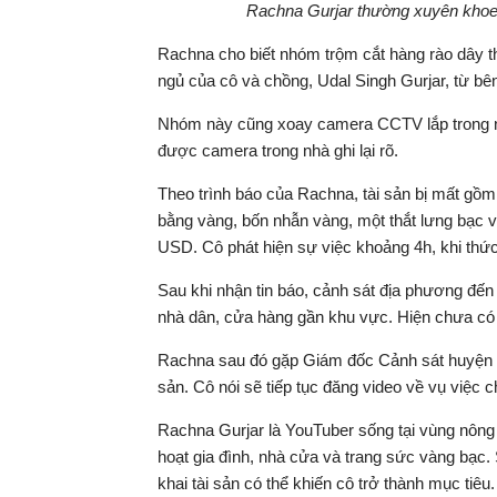
Rachna Gurjar thường xuyên khoe v
Rachna cho biết nhóm trộm cắt hàng rào dây t
ngủ của cô và chồng, Udal Singh Gurjar, từ bên 
Nhóm này cũng xoay camera CCTV lắp trong nhà 
được camera trong nhà ghi lại rõ.
Theo trình báo của Rachna, tài sản bị mất gồ
bằng vàng, bốn nhẫn vàng, một thắt lưng bạc v
USD. Cô phát hiện sự việc khoảng 4h, khi thứ
Sau khi nhận tin báo, cảnh sát địa phương đến 
nhà dân, cửa hàng gần khu vực. Hiện chưa có 
Rachna sau đó gặp Giám đốc Cảnh sát huyện Sh
sản. Cô nói sẽ tiếp tục đăng video về vụ việc c
Rachna Gurjar là YouTuber sống tại vùng nông 
hoạt gia đình, nhà cửa và trang sức vàng bạc.
khai tài sản có thể khiến cô trở thành mục tiê