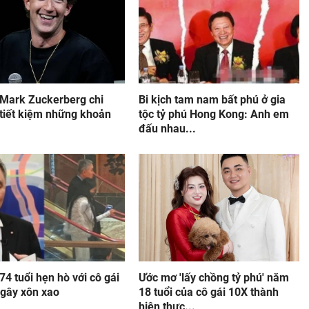
 Mark Zuckerberg chi
Bi kịch tam nam bất phú ở gia
 tiết kiệm những khoản
tộc tỷ phú Hong Kong: Anh em
đấu nhau...
74 tuổi hẹn hò với cô gái
Ước mơ 'lấy chồng tỷ phú' năm
 gây xôn xao
18 tuổi của cô gái 10X thành
hiện thực...