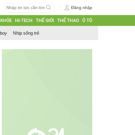
Đăng nhập
 KHỎE
HI-TECH
THẾ GIỚI
THỂ THAO
Ô TÔ
 boy
Nhịp sống trẻ