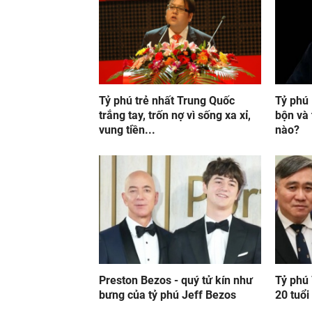
Tỷ phú trẻ nhất Trung Quốc
Tỷ phú
trắng tay, trốn nợ vì sống xa xỉ,
bộn và
vung tiền...
nào?
Preston Bezos - quý tử kín như
Tỷ phú 
bưng của tỷ phú Jeff Bezos
20 tuổi