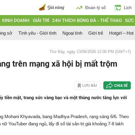
Đoán tỷ số
Lịch
KINH DOANH
GIẢI TRÍ
24H THÍCH BÓNG ĐÁ - THỂ THAO
SỨC
ông sở
Tình yêu - Giới tính
Ngoại tình
Giới trẻ
Hotgirl – Hot
Thứ Bảy, ngày 13/06/2026 12:00 PM (GMT+7)
ng trên mạng xã hội bị mất trộm
LƯU BÀI
CHIA SẺ
ấy tiền mặt, trang sức vàng bạc và một thùng nước tăng lực với
làng Mohani Khyavada, bang Madhya Pradesh, rạng sáng 6/6. Theo
 nữ YouTuber đang ngủ, lấy đi số tài sản trị giá khoảng 7-8 lakh