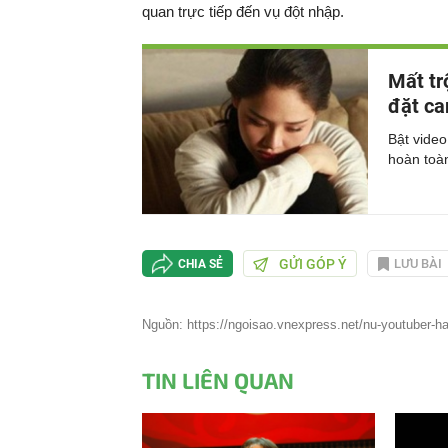
quan trực tiếp đến vụ đột nhập.
Mất tr
đặt ca
Bật video
hoàn toàn
GỬI GÓP Ý
LƯU BÀI
CHIA SẺ
Nguồn: https://ngoisao.vnexpress.net/nu-youtuber-ha
TIN LIÊN QUAN