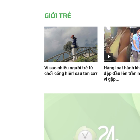
GIỚI TRẺ
Vì sao nhiều người trẻ từ
Hàng loạt hành kh
chối 'cống hiến' sau tan ca?
đập đầu lên trần 
vì gặp...