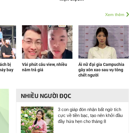
Xem thêm
ách bị
Vài phút câu view, nhiều
Ái nữ đại gia Campuchia
máy bay
năm trả giá
gây xôn xao sau vụ tông
chết người
NHIỀU NGƯỜI ĐỌC
3 con giáp đón nhận bất ngờ tích
cực về tiền bạc, tạo nên khởi đầu
đầy hứa hẹn cho tháng 8