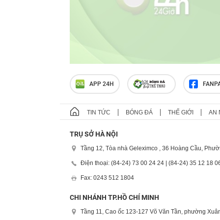
APP 24H
FANP
TIN TỨC
BÓNG ĐÁ
THẾ GIỚI
AN 
TRỤ SỞ HÀ NỘI
Tầng 12, Tòa nhà Geleximco , 36 Hoàng Cầu, Phườ
Điện thoại: (84-24) 73 00 24 24 | (84-24) 35 12 18 0
Fax: 0243 512 1804
CHI NHÁNH TP.HỒ CHÍ MINH
Tầng 11, Cao ốc 123-127 Võ Văn Tần, phường Xuân