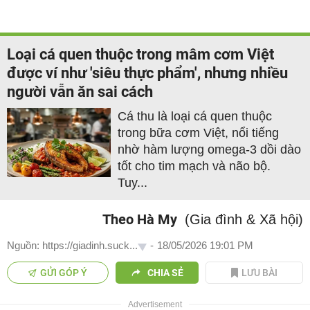
Loại cá quen thuộc trong mâm cơm Việt
được ví như 'siêu thực phẩm', nhưng nhiều
người vẫn ăn sai cách
Cá thu là loại cá quen thuộc
trong bữa cơm Việt, nổi tiếng
nhờ hàm lượng omega-3 dồi dào
tốt cho tim mạch và não bộ.
Tuy...
Theo Hà My
(Gia đình & Xã hội)
Nguồn: https://giadinh.suck...
-
18/05/2026 19:01 PM
GỬI GÓP Ý
CHIA SẺ
LƯU BÀI