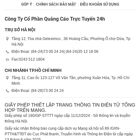
GÓP Ý
CHÍNH SÁCH BẢO MẬT
ĐIỀU KHOẢN SỬ DỤNG
Công Ty Cổ Phần Quảng Cáo Trực Tuyến 24h
TRỤ SỞ HÀ NỘI
Tầng 12, Tòa nhà Geleximco , 36 Hoàng Cầu, Phường Ô chợ Dừa, Tp.
Hà Nội
Điện thoại: (84-24)
73 00 24 24
| (84-24)
35 12 18 06
Fax:
0243 512 1804
CHI NHÁNH TP.HỒ CHÍ MINH
Tầng 11, Cao ốc 123-127 Võ Văn Tần, phường Xuân Hòa, Tp. Hồ Chí
Minh.
Điện thoại: (84-28)
73 00 24 24
GIẤY PHÉP THIẾT LẬP TRANG THÔNG TIN ĐIỆN TỬ TỔNG
HỢP TRÊN MẠNG.
Giấy phép số 180/GP-STTTT ngày cấp 11/12/2024 - Sở thông tin và truyền
thông Hà Nội.
Giấy xác nhận thông báo cung cấp dịch vụ Mạng xã hội số 89 /GXN-
PTTH&TTĐT do Cục Phát thanh, Truyền hình và Thông tin Điện tử cấp ngày
13 tháng 6 năm 2025.