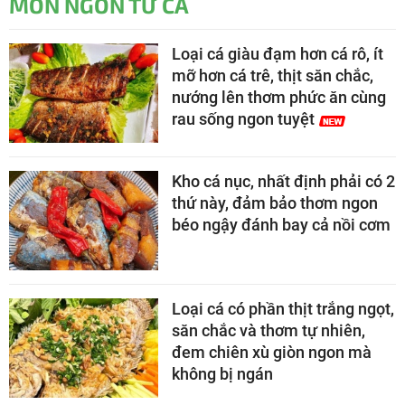
MÓN NGON TỪ CÁ
Loại cá giàu đạm hơn cá rô, ít
mỡ hơn cá trê, thịt săn chắc,
nướng lên thơm phức ăn cùng
rau sống ngon tuyệt
Kho cá nục, nhất định phải có 2
thứ này, đảm bảo thơm ngon
béo ngậy đánh bay cả nồi cơm
Loại cá có phần thịt trắng ngọt,
săn chắc và thơm tự nhiên,
đem chiên xù giòn ngon mà
không bị ngán