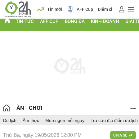
 vàng
Lịch
Tin mới
AFF Cup
Điểm chuẩn 2026
TIN TỨC
AFF CUP
BÓNG ĐÁ
KINH DOANH
GIẢI T
ĂN - CHƠI
Du lịch
Ẩm thực
Món ngon mỗi ngày
Tra cứu địa điểm du lịch
Thứ Ba, ngày 19/05/2026 12:00 PM
CHIA SẺ