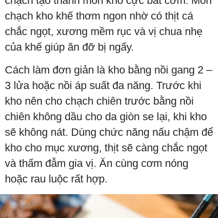
chạch tạo thành món kho cực bắt cơm. Món
chạch kho khế thơm ngon nhờ có thịt cá
chắc ngọt, xương mềm rục và vị chua nhẹ
của khế giúp ăn đỡ bị ngấy.
Cách làm đơn giản là kho bằng nồi gang 2 –
3 lửa hoặc nồi áp suất đa năng. Trước khi
kho nên cho chạch chiên trước bằng nồi
chiên không dầu cho da giòn se lại, khi kho
sẽ không nát. Dùng chức năng nấu chậm để
kho cho mục xương, thịt sẽ càng chắc ngọt
và thấm đẫm gia vị. Ăn cùng cơm nóng
hoặc rau luộc rất hợp.