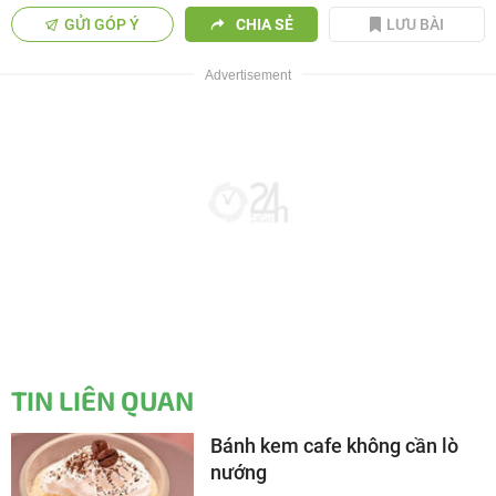
GỬI GÓP Ý
CHIA SẺ
LƯU BÀI
TIN LIÊN QUAN
Bánh kem cafe không cần lò
nướng