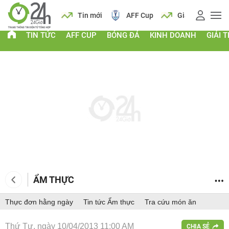
 vàng
Lịch
Tin mới
AFF Cup
Giá vàng
TIN TỨC
AFF CUP
BÓNG ĐÁ
KINH DOANH
GIẢI T
ẨM THỰC
Thực đơn hằng ngày
Tin tức Ẩm thực
Tra cứu món ăn
Thứ Tư, ngày 10/04/2013 11:00 AM
CHIA SẺ