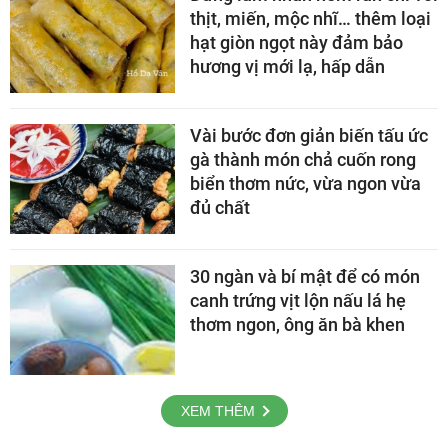
thịt, miến, mộc nhĩ… thêm loại
hạt giòn ngọt này đảm bảo
hương vị mới lạ, hấp dẫn
Vài bước đơn giản biến tấu ức
gà thành món chả cuốn rong
biển thơm nức, vừa ngon vừa
đủ chất
30 ngàn và bí mật để có món
canh trứng vịt lộn nấu lá hẹ
thơm ngon, ông ăn bà khen
XEM THÊM