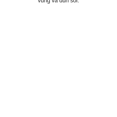
vung và đun sôi.