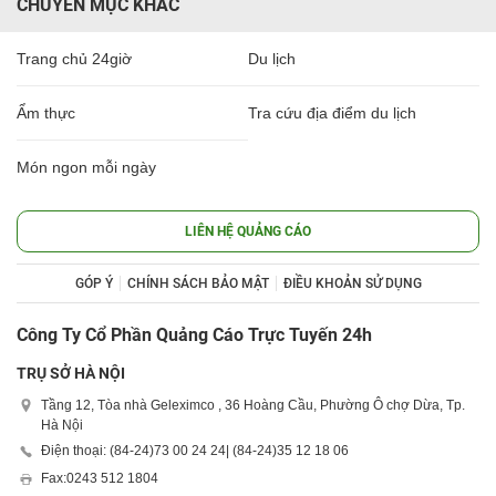
CHUYÊN MỤC KHÁC
Trang chủ 24giờ
Du lịch
Ẩm thực
Tra cứu địa điểm du lịch
Món ngon mỗi ngày
LIÊN HỆ QUẢNG CÁO
GÓP Ý
CHÍNH SÁCH BẢO MẬT
ĐIỀU KHOẢN SỬ DỤNG
Công Ty Cổ Phần Quảng Cáo Trực Tuyến 24h
TRỤ SỞ HÀ NỘI
Tầng 12, Tòa nhà Geleximco , 36 Hoàng Cầu, Phường Ô chợ Dừa, Tp.
Hà Nội
Điện thoại: (84-24)
73 00 24 24
| (84-24)
35 12 18 06
Fax:
0243 512 1804