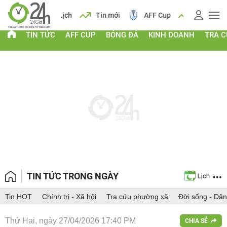
 vàng
Lịch
Tin mới
AFF Cup
Giá vàng
TIN TỨC
AFF CUP
BÓNG ĐÁ
KINH DOANH
TRA 
TIN TỨC TRONG NGÀY
Tin HOT
Chính trị - Xã hội
Tra cứu phường xã
Đời sống - Dân
Thứ Hai, ngày 27/04/2026 17:40 PM
CHIA SẺ