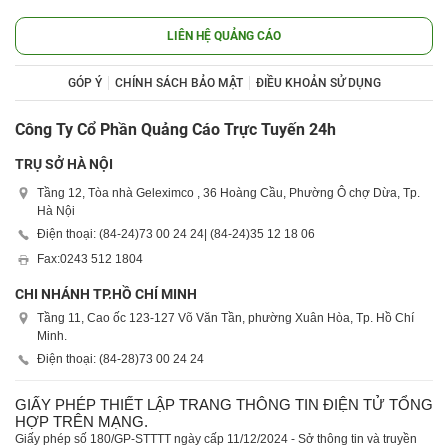
LIÊN HỆ QUẢNG CÁO
GÓP Ý
CHÍNH SÁCH BẢO MẬT
ĐIỀU KHOẢN SỬ DỤNG
Công Ty Cổ Phần Quảng Cáo Trực Tuyến 24h
TRỤ SỞ HÀ NỘI
Tầng 12, Tòa nhà Geleximco , 36 Hoàng Cầu, Phường Ô chợ Dừa, Tp.
Hà Nội
Điện thoại: (84-24)
73 00 24 24
| (84-24)
35 12 18 06
Fax:
0243 512 1804
CHI NHÁNH TP.HỒ CHÍ MINH
Tầng 11, Cao ốc 123-127 Võ Văn Tần, phường Xuân Hòa, Tp. Hồ Chí
Minh.
Điện thoại: (84-28)
73 00 24 24
GIẤY PHÉP THIẾT LẬP TRANG THÔNG TIN ĐIỆN TỬ TỔNG
HỢP TRÊN MẠNG.
Giấy phép số 180/GP-STTTT ngày cấp 11/12/2024 - Sở thông tin và truyền