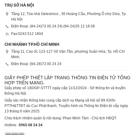
TRỤ SỞ HÀ NỘI
Tầng 12, Tòa nhà Geleximco , 36 Hoàng Cầu, Phường Ô chợ Dừa, Tp.
Hà Nội
Điện thoại: (84-24)
73 00 24 24
| (84-24)
35 12 18 06
Fax:
0243 512 1804
CHI NHÁNH TP.HỒ CHÍ MINH
Tầng 11, Cao ốc 123-127 Võ Văn Tần, phường Xuân Hòa, Tp. Hồ Chí
Minh.
Điện thoại: (84-28)
73 00 24 24
GIẤY PHÉP THIẾT LẬP TRANG THÔNG TIN ĐIỆN TỬ TỔNG
HỢP TRÊN MẠNG.
Giấy phép số 180/GP-STTTT ngày cấp 11/12/2024 - Sở thông tin và truyền
thông Hà Nội.
Giấy xác nhận thông báo cung cấp dịch vụ Mạng xã hội số 89 /GXN-
PTTH&TTĐT do Cục Phát thanh, Truyền hình và Thông tin Điện tử cấp ngày
13 tháng 6 năm 2025.
Chịu trách nhiệm quản lý nội dung: Phan Minh Tâm - Chủ tịch HĐQT.
Hotline:
0965 08 24 24