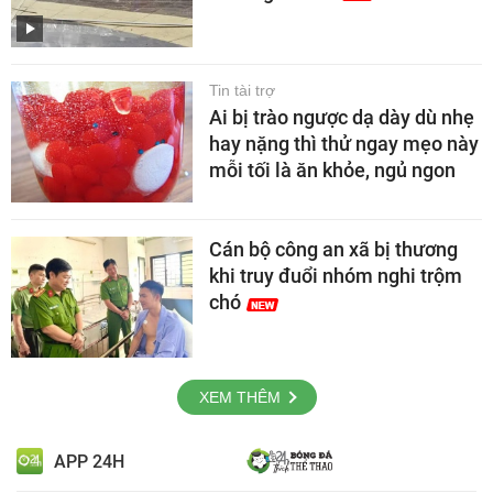
Tin tài trợ
Ai bị trào ngược dạ dày dù nhẹ
hay nặng thì thử ngay mẹo này
mỗi tối là ăn khỏe, ngủ ngon
Cán bộ công an xã bị thương
khi truy đuổi nhóm nghi trộm
chó
XEM THÊM
APP 24H