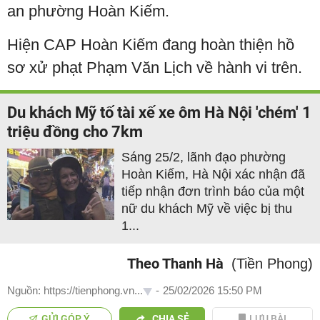
an phường Hoàn Kiếm.
Hiện CAP Hoàn Kiếm đang hoàn thiện hồ
sơ xử phạt Phạm Văn Lịch về hành vi trên.
Du khách Mỹ tố tài xế xe ôm Hà Nội 'chém' 1
triệu đồng cho 7km
Sáng 25/2, lãnh đạo phường
Hoàn Kiếm, Hà Nội xác nhận đã
tiếp nhận đơn trình báo của một
nữ du khách Mỹ về việc bị thu
1...
Theo Thanh Hà
(Tiền Phong)
Nguồn: https://tienphong.vn...
-
25/02/2026 15:50 PM
GỬI GÓP Ý
CHIA SẺ
LƯU BÀI