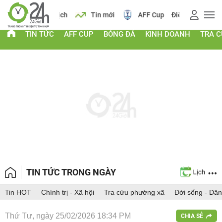
 vàng
Lịch
Tin mới
AFF Cup
Điểm chuẩn 2026
TIN TỨC
AFF CUP
BÓNG ĐÁ
KINH DOANH
TRA 
TIN TỨC TRONG NGÀY
Tin HOT
Chính trị - Xã hội
Tra cứu phường xã
Đời sống - Dân
Thứ Tư, ngày 25/02/2026 18:34 PM
CHIA SẺ