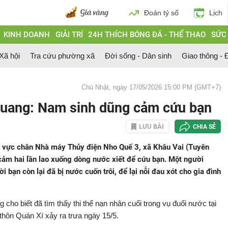
Đoán tỷ số
Lịch
KINH DOANH
GIẢI TRÍ
24H THÍCH BÓNG ĐÁ - THỂ THAO
SỨC
 Xã hội
Tra cứu phường xã
Đời sống - Dân sinh
Giao thông - Đ
Chủ Nhật, ngày 17/05/2026 15:00 PM (GMT+7)
Quang: Nam sinh dũng cảm cứu bạn
LƯU BÀI
CHIA SẺ
u vực chân Nhà máy Thủy điện Nho Quế 3, xã Khâu Vai (Tuyên
ảm hai lần lao xuống dòng nước xiết để cứu bạn. Một người
bạn còn lại đã bị nước cuốn trôi, để lại nỗi đau xót cho gia đình
cho biết đã tìm thấy thi thể nạn nhân cuối trong vụ đuối nước tại
hôn Quán Xí xảy ra trưa ngày 15/5.