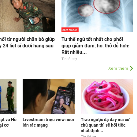
ối từ người chăn bò giúp
Tư thế ngủ tốt nhất cho phổi
y 24 liệt sĩ dưới hang sâu
giúp giảm đàm, ho, thở dễ hơn:
Rất nhiều...
Tin tài trợ
Xem thêm
ạt và Hồ
Livestream triệu view nuôi
Trào ngược dạ dày mà cứ
ại cơ
lớn rác mạng
chủ quan thì sẽ hối tiếc,
nhất định...