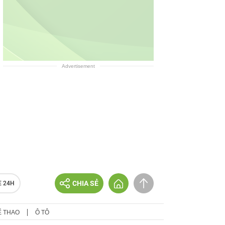
Advertisement
CHIA SẺ
E 24H
Ể THAO
Ô TÔ