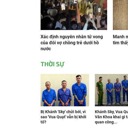
Xác định nguyên nhân tử vong
Manh m
của đôi vợ chồng trẻ dưới hồ
tìm thấ
nước
THỜI SỰ
Bị Khánh 'Sky' chửi bới, vì
Khánh Sky, Vua Qu
sao 'Vua Quạt' vẫn bị khởi
Văn Khoa khai gì t
tố?
quan công...