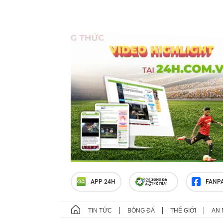
APP 24H
FANP
TIN TỨC
BÓNG ĐÁ
THẾ GIỚI
AN 