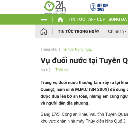
TIN TỨC
AFF CUP
BÓNG ĐÁ
Chính trị -
TIN TỨC TRONG NGÀY
Trang chủ
Tin tức trong ngày
Vụ đuối nước tại Tuyên 
Thời sự
Sự kiện:
Trong vụ đuối nước thương tâm xảy ra tại kh
Quang), nam sinh M.M.C (SN 2009) đã dũng c
được đưa lên bờ an toàn, nhưng em cùng người 
và người dân địa phương.
Sáng 17/5, Công an Khâu Vai, tỉnh Tuyên Quang 
khu vực chân Nhà máy Thủy điện Nho Quế 3, t