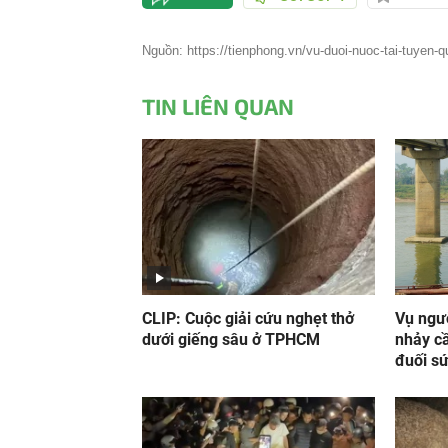
Nguồn: https://tienphong.vn/vu-duoi-nuoc-tai-tuyen
TIN LIÊN QUAN
CLIP: Cuộc giải cứu nghẹt thở
Vụ ngư
dưới giếng sâu ở TPHCM
nhảy cầ
đuối sứ