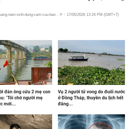
-quang-nam-sinh-dung-cam-cuu-ban...
-
17/05/2026 13:24 PM (GMT+7)
ời đàn ông cứu 2 mẹ con
Vụ 2 người tử vong do đuối nước
u: ‘Tôi chờ người mẹ
ở Đồng Tháp, thuyền du lịch hết
c mới...
đăng...