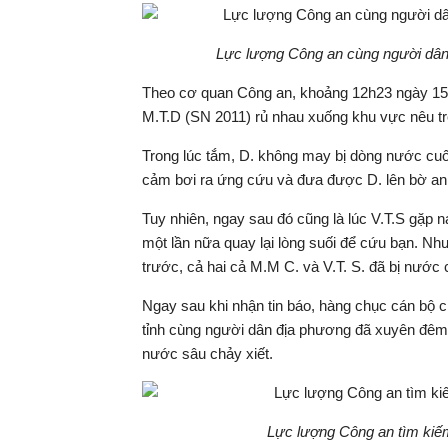
Lực lượng Công an cùng người dân 
​Theo cơ quan Công an, khoảng 12h23 ngày 15
M.T.D (SN 2011) rủ nhau xuống khu vực nêu tr
​Trong lúc tắm, D. không may bị dòng nước c
cảm bơi ra ứng cứu và đưa được D. lên bờ an
​Tuy nhiên, ngay sau đó cũng là lúc V.T.S gặ
một lần nữa quay lại lòng suối để cứu bạn. N
trước, cả hai cả M.M C. và V.T. S. đã bị nước c
Ngay sau khi nhận tin báo, hàng chục cán bộ
tỉnh cùng người dân địa phương đã xuyên đêm 
nước sâu chảy xiết.
Lực lượng Công an tìm kiếm