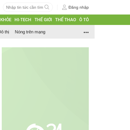
Đăng nhập
 KHỎE
HI-TECH
THẾ GIỚI
THỂ THAO
Ô TÔ
ô thị
Nóng trên mạng