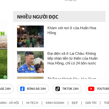
Tin tài trợ
NHIỀU NGƯỜI ĐỌC
Khám xét nơi ở của Huấn Hoa
Hồng
Đại diện xã ở Lai Châu: Không
tiếp nhận tiền từ thiện của Huấn
Hoa Hồng, chỉ có 24 bồn nước
TikToker Khánh Sky, Vua Quạt,
Hồ Văn Khoa bị khởi tố
AGE 24H
BÓNG ĐÁ 24H
TIKTOK 24H
YOUTUB
NINH - XÃ HỘI
HI-TECH
KINH DOANH
ĐẸP
GIẢI TRÍ
TH
Huấn Hoa Hồng sở hữu hệ sinh