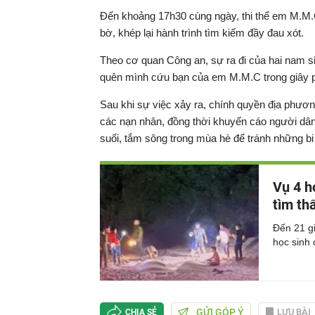
Đến khoảng 17h30 cùng ngày, thi thể em M.M.C
bờ, khép lại hành trình tìm kiếm đầy đau xót.
Theo cơ quan Công an, sự ra đi của hai nam si
quên mình cứu bạn của em M.M.C trong giây p
Sau khi sự việc xảy ra, chính quyền địa phươn
các nạn nhân, đồng thời khuyến cáo người dân
suối, tắm sông trong mùa hè để tránh những bi
Vụ 4 h
tìm th
Đến 21 gi
học sinh 
GỬI GÓP Ý
LƯU BÀI
CHIA SẺ