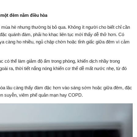
u một đêm nằm điều hòa
ng mùa hè nhưng thường bị bỏ qua. Không ít người cho biết chỉ cần
 đặc quánh đàm, phải ho khạc liên tục mới thấy dễ thở hơn. Có
a càng ho nhiều, ngủ chập chờn hoặc tỉnh giấc giữa đêm vì cảm
ục có thể làm giảm độ ẩm trong phòng, khiến dịch nhầy trong
ài ra, thời tiết nắng nóng khiến cơ thể dễ mất nước nhẹ, từ đó
 hòa lâu càng thấy đàm đặc hơn vào sáng sớm hoặc giữa đêm, đặc
hen suyễn, viêm phế quản mạn hay COPD.