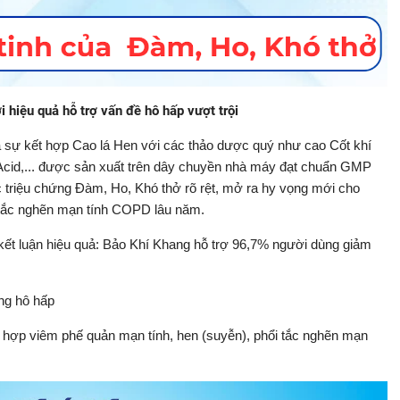
 hiệu quả hỗ trợ vấn đề hô hấp vượt trội
sự kết hợp Cao lá Hen với các thảo dược quý như cao Cốt khí
c Acid,... được sản xuất trên dây chuyền nhà máy đạt chuẩn GMP
c triệu chứng Đàm, Ho, Khó thở rõ rệt, mở ra hy vọng mới cho
 tắc nghẽn mạn tính COPD lâu năm.
ết luận hiệu quả: Bảo Khí Khang hỗ trợ 96,7% người dùng giảm
ng hô hấp
ng hợp viêm phế quản mạn tính, hen (suyễn), phổi tắc nghẽn mạn