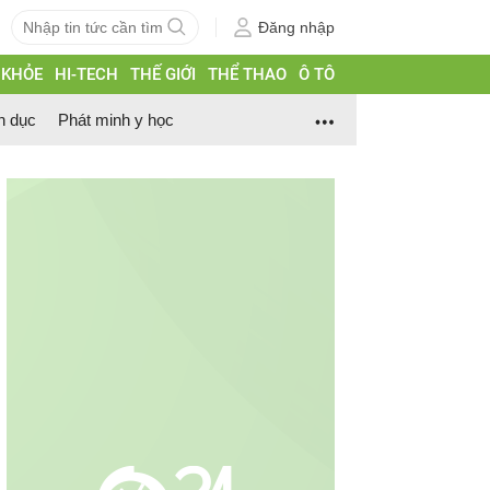
Đăng nhập
 KHỎE
HI-TECH
THẾ GIỚI
THỂ THAO
Ô TÔ
h dục
Phát minh y học