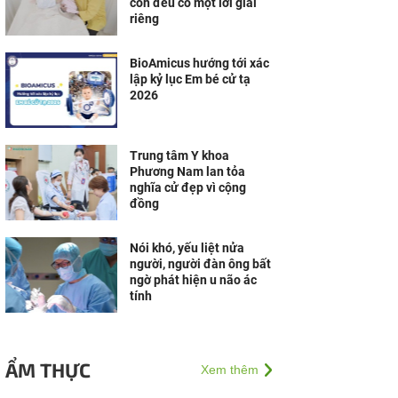
con đều có một lời giải
riêng
BioAmicus hướng tới xác
lập kỷ lục Em bé cử tạ
2026
Trung tâm Y khoa
Phương Nam lan tỏa
nghĩa cử đẹp vì cộng
đồng
Nói khó, yếu liệt nửa
người, người đàn ông bất
ngờ phát hiện u não ác
tính
ẨM THỰC
Xem thêm