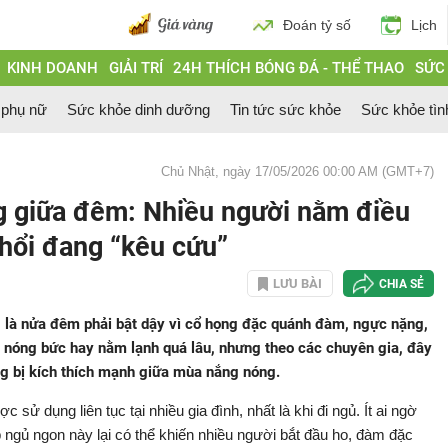
Đoán tỷ số
Lịch
KINH DOANH
GIẢI TRÍ
24H THÍCH BÓNG ĐÁ - THỂ THAO
SỨC
 phụ nữ
Sức khỏe dinh dưỡng
Tin tức sức khỏe
Sức khỏe tìn
Chủ Nhật, ngày 17/05/2026 00:00 AM (GMT+7)
 giữa đêm: Nhiều người nằm điều
phổi đang “kêu cứu”
LƯU BÀI
CHIA SẺ
g là nửa đêm phải bật dậy vì cổ họng đặc quánh đàm, ngực nặng,
o nóng bức hay nằm lạnh quá lâu, nhưng theo các chuyên gia, đây
ng bị kích thích mạnh giữa mùa nắng nóng.
 sử dụng liên tục tại nhiều gia đình, nhất là khi đi ngủ. Ít ai ngờ
p ngủ ngon này lại có thể khiến nhiều người bắt đầu ho, đàm đặc