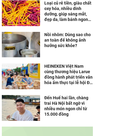
Loại củ rẻ tiền, giàu chất
oxy hóa, nhiều dinh
dưỡng, giúp sáng mắt,
đẹp da, làm bánh ngon
khó cưỡng
Nồi nhôm: Dùng sao cho
an toàn để không ảnh
hưởng sức khỏe?
HEINEKEN Việt Nam
cùng thương hiệu Larue
đồng hành phát triển văn
hóa ẩm thực tại lễ hội Đà
Nẵng
Đến Huế hai lần, chàng
trai Hà Nội bất ngờ vì
nhiều món ngon chỉ từ
15.000 đồng