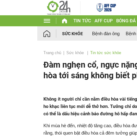
TIN TỨC
AFF CUP
BÓNG ĐÁ
Bệnh đàn ông
Bệnh
SỨC KHỎE
Trang chủ
Sức khỏe
Tin tức sức khỏe
Đàm nghẹn cổ, ngực nặng
hòa tới sáng không biết 
Không ít người chỉ cần nằm điều hòa vài tiến
ho khạc liên tục mới dễ thở hơn. Tưởng chỉ d
có thể là dấu hiệu cảnh báo đường hô hấp đa
Khi mùa hè đến, nhiệt độ tăng cao, điều hòa được
rằng, thói quen bật điều hòa cả đêm tưởng giú