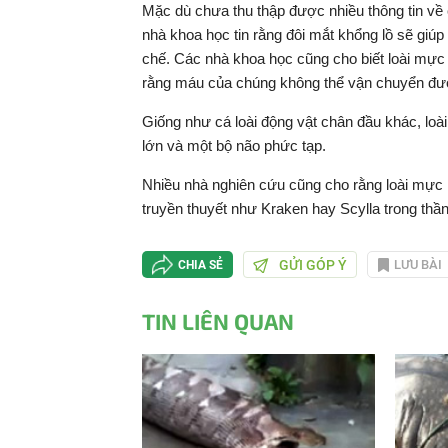
Mặc dù chưa thu thập được nhiều thông tin về 
nhà khoa học tin rằng đôi mắt khổng lồ sẽ giú
chế. Các nhà khoa học cũng cho biết loài mực
rằng máu của chúng không thể vận chuyển đượ
Giống như cá loài động vật chân đầu khác, loà
lớn và một bộ não phức tạp.
Nhiều nhà nghiên cứu cũng cho rằng loài mực 
truyền thuyết như Kraken hay Scylla trong thần
GỬI GÓP Ý
LƯU BÀI
CHIA SẺ
TIN LIÊN QUAN