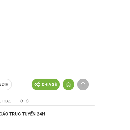
CHIA SẺ
E 24H
Ể THAO
Ô TÔ
CÁO TRỰC TUYẾN 24H