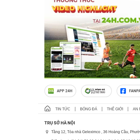
APP 24H
FANP
TIN TỨC
BÓNG ĐÁ
THẾ GIỚI
AN 
TRỤ SỞ HÀ NỘI
Tầng 12, Tòa nhà Geleximco , 36 Hoàng Cầu, Phườ