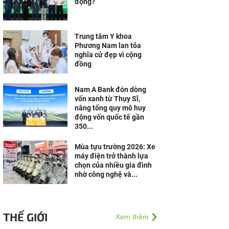
động?
Trung tâm Y khoa
Phương Nam lan tỏa
nghĩa cử đẹp vì cộng
đồng
Nam A Bank đón dòng
vốn xanh từ Thụy Sĩ,
nâng tổng quy mô huy
động vốn quốc tế gần
350...
Mùa tựu trường 2026: Xe
máy điện trở thành lựa
chọn của nhiều gia đình
nhờ công nghệ và...
THẾ GIỚI
Xem thêm