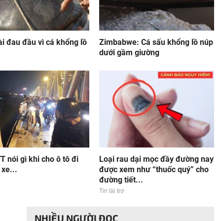
i đau đầu vì cá khổng lồ
Zimbabwe: Cá sấu khổng lồ núp
dưới gầm giường
 nói gì khi cho ô tô đi
Loại rau dại mọc đầy đường nay
 xe...
được xem như “thuốc quý” cho
đường tiết...
Tin tài trợ
NHIỀU NGƯỜI ĐỌC