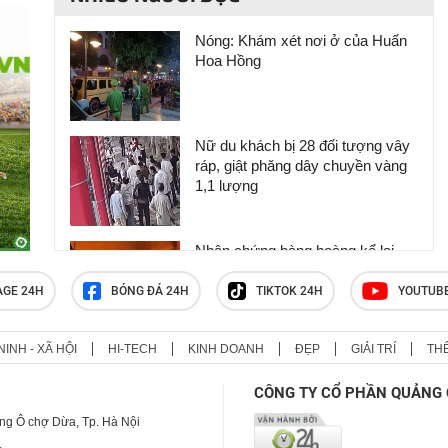
Nóng: Khám xét nơi ở của Huấn
Hoa Hồng
Nữ du khách bị 28 đối tượng vây
ráp, giật phăng dây chuyền vàng
1,1 lượng
Nhân chứng bàng hoàng kể lại
khoảnh khắc chợ Biên Hòa bốc
cháy
AGE 24H
BÓNG ĐÁ 24H
TIKTOK 24H
YOUTUB
NINH - XÃ HỘI
HI-TECH
KINH DOANH
ĐẸP
GIẢI TRÍ
TH
Giếng tự phun khí và nước cực
mạnh gây xói lở, đứng gần thấy
CÔNG TY CỔ PHẦN QUẢNG 
chóng mặt
ng Ô chợ Dừa, Tp. Hà Nội