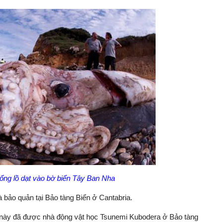
ổng lồ dạt vào bờ biển Tây Ban Nha
bảo quản tại Bảo tàng Biển ở Cantabria.
ồ này đã được nhà động vật học Tsunemi Kubodera ở Bảo tàng