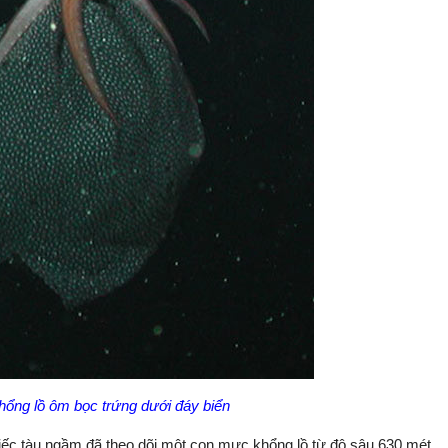
ổng lồ ôm bọc trứng dưới đáy biển
hiếc tàu ngầm đã theo dõi một con mực khổng lồ từ độ sâu 630 mét