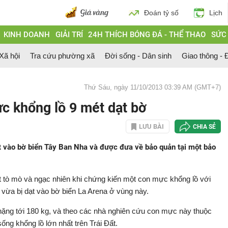
Đoán tỷ số
Lịch
KINH DOANH
GIẢI TRÍ
24H THÍCH BÓNG ĐÁ - THỂ THAO
SỨC
 Xã hội
Tra cứu phường xã
Đời sống - Dân sinh
Giao thông - Đ
Thứ Sáu, ngày 11/10/2013 03:39 AM (GMT+7)
c khổng lồ 9 mét dạt bờ
LƯU BÀI
CHIA SẺ
t vào bờ biển Tây Ban Nha và được đưa về bảo quản tại một bảo
 tò mò và ngạc nhiên khi chứng kiến một con mực khổng lồ với
 vừa bị dạt vào bờ biển La Arena ở vùng này.
à nặng tới 180 kg, và theo các nhà nghiên cứu con mực này thuộc
sống khổng lồ lớn nhất trên Trái Đất.