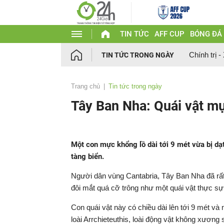
TIN TỨC
AFF CUP
BÓNG ĐÁ
Chính trị -
TIN TỨC TRONG NGÀY
Trang chủ
Tin tức trong ngày
Tây Ban Nha: Quái vật mự
Một con mực khổng lồ dài tới 9 mét vừa bị dạ
tàng biển.
Người dân vùng Cantabria, Tây Ban Nha đã rất
đôi mắt quá cỡ trông như một quái vật thực sự
Con quái vật này có chiều dài lên tới 9 mét v
loài Arrchieteuthis, loài động vật không xương 