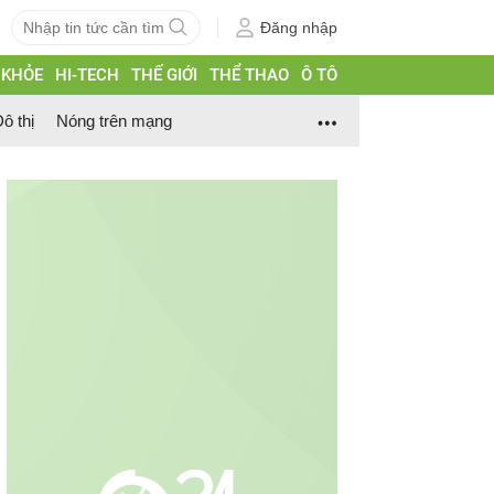
Đăng nhập
 KHỎE
HI-TECH
THẾ GIỚI
THỂ THAO
Ô TÔ
ô thị
Nóng trên mạng