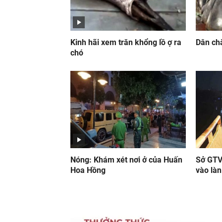
Kinh hãi xem trăn khổng lồ ợ ra
Dân chà
chó
Nóng: Khám xét nơi ở của Huấn
Sở GTVT
Hoa Hồng
vào làn