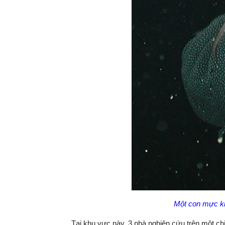
Một con mực kh
Tại khu vực này, 3 nhà nghiên cứu trên một c