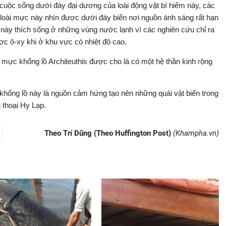
cuộc sống dưới đáy đại dương của loài động vật bí hiểm này, các
p loài mực này nhìn được dưới đáy biển nơi nguồn ánh sáng rất hạn
 này thích sống ở những vùng nước lạnh vì các nghiên cứu chỉ ra
c ô-xy khi ở khu vực có nhiệt độ cao.
i mực khổng lồ Architeuthis được cho là có một hệ thần kinh rộng
khổng lồ này là nguồn cảm hứng tạo nên những quái vật biển trong
 thoại Hy Lạp.
Theo Trí Dũng (Theo Huffington Post)
(Khampha.vn)