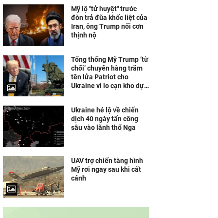
Mỹ lộ "tử huyệt" trước
đòn trả đũa khốc liệt của
Iran, ông Trump nổi cơn
thịnh nộ
Tổng thống Mỹ Trump ‘từ
chối’ chuyển hàng trăm
tên lửa Patriot cho
Ukraine vì lo cạn kho dự
trữ
Ukraine hé lộ về chiến
dịch 40 ngày tấn công
sâu vào lãnh thổ Nga
UAV trợ chiến tàng hình
Mỹ rơi ngay sau khi cất
cánh