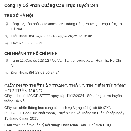
Công Ty Cổ Phần Quảng Cáo Trực Tuyến 24h
TRỤ SỞ HÀ NỘI
Tầng 12, Tòa nhà Geleximco , 36 Hoàng Cầu, Phường Ô chợ Dừa, Tp.
Hà Nội
Điện thoại: (84-24)
73 00 24 24
| (84-24)
35 12 18 06
Fax:
0243 512 1804
CHI NHÁNH TP.HỒ CHÍ MINH
Tầng 11, Cao ốc 123-127 Võ Văn Tần, phường Xuân Hòa, Tp. Hồ Chí
Minh.
Điện thoại: (84-28)
73 00 24 24
GIẤY PHÉP THIẾT LẬP TRANG THÔNG TIN ĐIỆN TỬ TỔNG
HỢP TRÊN MẠNG.
Giấy phép số 180/GP-STTTT ngày cấp 11/12/2024 - Sở thông tin và truyền
thông Hà Nội.
Giấy xác nhận thông báo cung cấp dịch vụ Mạng xã hội số 89 /GXN-
PTTH&TTĐT do Cục Phát thanh, Truyền hình và Thông tin Điện tử cấp ngày
13 tháng 6 năm 2025.
Chịu trách nhiệm quản lý nội dung: Phan Minh Tâm - Chủ tịch HĐQT.