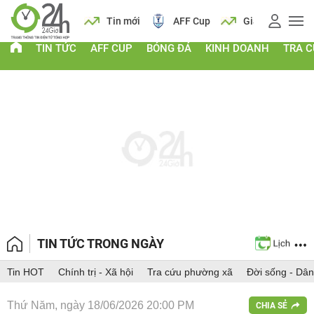
 vàng
Lịch
Tin mới
AFF Cup
Giá vàng
TIN TỨC
AFF CUP
BÓNG ĐÁ
KINH DOANH
TRA 
TIN TỨC TRONG NGÀY
Tin HOT
Chính trị - Xã hội
Tra cứu phường xã
Đời sống - Dân
Thứ Năm, ngày 18/06/2026 20:00 PM
CHIA SẺ