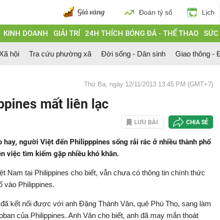
Đoán tỷ số
Lịch
KINH DOANH
GIẢI TRÍ
24H THÍCH BÓNG ĐÁ - THỂ THAO
SỨC
 Xã hội
Tra cứu phường xã
Đời sống - Dân sinh
Giao thông - Đ
Thứ Ba, ngày 12/11/2013 13:45 PM (GMT+7)
ppines mất liên lạc
LƯU BÀI
CHIA SẺ
 hay, người Việt đến Philipppines sống rải rác ở nhiều thành phố
n việc tìm kiếm gặp nhiều khó khăn.
t Nam tại Philippines cho biết, vẫn chưa có thông tin chính thức
 vào Philippines.
N đã kết nối được với anh Đặng Thành Văn, quê Phú Thọ, sang làm
oban của Philippines. Anh Văn cho biết, anh đã may mắn thoát