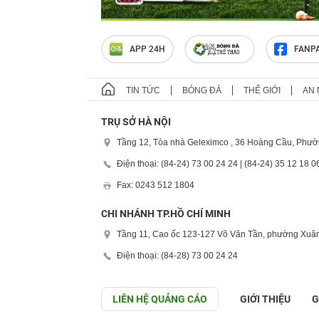
APP 24H
FANP
TIN TỨC
BÓNG ĐÁ
THẾ GIỚI
AN 
TRỤ SỞ HÀ NỘI
Tầng 12, Tòa nhà Geleximco , 36 Hoàng Cầu, Phườ
Điện thoại: (84-24) 73 00 24 24 | (84-24) 35 12 18 0
Fax: 0243 512 1804
CHI NHÁNH TP.HỒ CHÍ MINH
Tầng 11, Cao ốc 123-127 Võ Văn Tần, phường Xuân
Điện thoại: (84-28) 73 00 24 24
LIÊN HỆ QUẢNG CÁO
GIỚI THIỆU
G