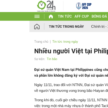
TIN TỨC
AFF CUP
BÓNG ĐÁ
Chính trị -
TIN TỨC TRONG NGÀY
Trang chủ
Tin tức trong ngày
Nhiều người Việt tại Phili
Tin bão
Sự kiện:
Đại sứ quán Việt Nam tại Philippines cũng cho
và phần lớn không đăng ký với Đại sứ quán nê
Ngày 11/11, trao đổi với NTNN, Đại sứ quán Việ
về người Việt thương vong trong bão Haiyan đổ
Trong khi đó, cuối giờ chiều ngày 11/11, NTN
việc trong một nhà máy nhựa ở thành phố Tacl