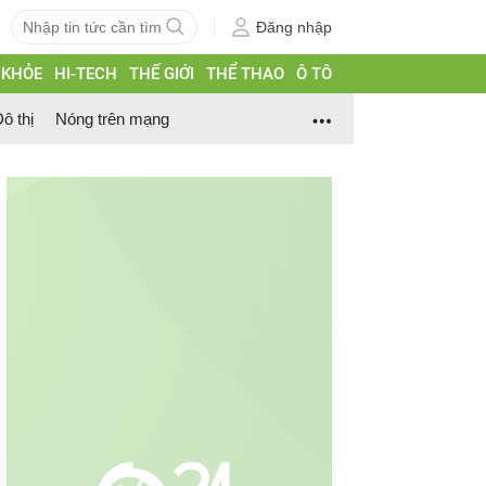
Đăng nhập
 KHỎE
HI-TECH
THẾ GIỚI
THỂ THAO
Ô TÔ
ô thị
Nóng trên mạng