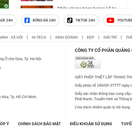
Nhân chứng bàng hoàng kể lại
khoảnh khắc chợ Biên Hòa bốc
cháy
AGE 24H
BÓNG ĐÁ 24H
TIKTOK 24H
YOUTUB
NINH - XÃ HỘI
HI-TECH
KINH DOANH
ĐẸP
GIẢI TRÍ
TH
Huấn Hoa Hồng sở hữu hệ sinh
thái trăm tỷ và biệt thự dát vàng
CÔNG TY CỔ PHẦN QUẢNG 
khiến nhiều người choáng ngợp
ng Ô chợ Dừa, Tp. Hà Nội
6
GIẤY PHÉP THIẾT LẬP TRANG T
Giấy phép số 180/GP-STTTT ngày cấ
Giấy xác nhận thông báo cung cấp
 Hòa, Tp. Hồ Chí Minh.
Phát thanh, Truyền hình và Thông t
Chịu trách nhiệm quản lý nội dung:
ÓP Ý
CHÍNH SÁCH BẢO MẬT
ĐIỀU KHOẢN SỬ DỤNG
TUYỂ