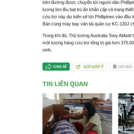
trên đường được chuyển tới người dân Phillip
lượng lớn lều bạt trú ẩn khẩn cấp và trang thi
cứu trợ này dự kiến sẽ tới Phillipines vào đầu
Bản cùng máy bay vận tải quân sự KC-130J chở
Trong khi đó, Thủ tướng Australia Tony Abbott
một lượng hàng cứu trợ tổng trị giá hơn 375.0
sinh.
GỬI GÓP Ý
LƯU BÀI
CHIA SẺ
TIN LIÊN QUAN