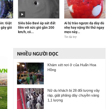
in: Giật
Siêu bão Bavi áp sát đất
Ai bị trào ngược dạ dày dù
ể gây gió
liền với sức gió gần 200
nhẹ hay nặng thì thử ngay
km/h, có...
mẹo này...
Tin tài trợ
NHIỀU NGƯỜI ĐỌC
Khám xét nơi ở của Huấn Hoa
Hồng
Nữ du khách bị 28 đối tượng vây
ráp, giật phăng dây chuyền vàng
1,1 lượng