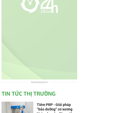
Advertisement
TIN TỨC THỊ TRƯỜNG
Tiêm PRP - Giải pháp
“bảo dưỡng” cơ xương