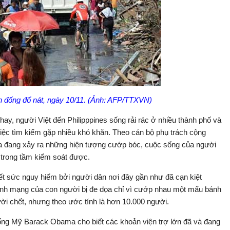
n đống đổ nát, ngày 10/11. (Ảnh: AFP/TTXVN)
hay, người Việt đến Philipppines sống rải rác ở nhiều thành phố và
iệc tìm kiếm gặp nhiều khó khăn. Theo cán bộ phụ trách cộng
ua đang xảy ra những hiện tượng cướp bóc, cuộc sống của người
 trong tầm kiểm soát được.
ết sức nguy hiểm bởi người dân nơi đây gần như đã cạn kiệt
tính mạng của con người bị đe dọa chỉ vì cướp nhau một mẩu bánh
ời chết, nhưng theo ước tính là hơn 10.000 người.
thống Mỹ Barack Obama cho biết các khoản viện trợ lớn đã và đang