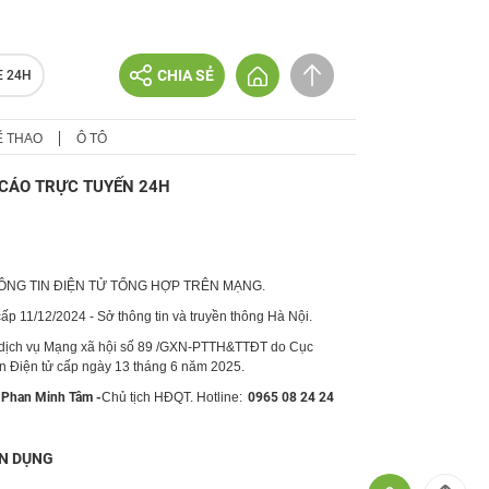
CHIA SẺ
E 24H
Ể THAO
Ô TÔ
CÁO TRỰC TUYẾN 24H
HÔNG TIN ĐIỆN TỬ TỔNG HỢP TRÊN MẠNG.
p 11/12/2024 - Sở thông tin và truyền thông Hà Nội.
 dịch vụ Mạng xã hội số 89 /GXN-PTTH&TTĐT do Cục
in Điện tử cấp ngày 13 tháng 6 năm 2025.
Phan Minh Tâm -
Chủ tịch HĐQT. Hotline:
0965 08 24 24
N DỤNG