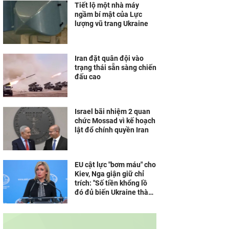
Tiết lộ một nhà máy
ngầm bí mật của Lực
lượng vũ trang Ukraine
Iran đặt quân đội vào
trạng thái sẵn sàng chiến
đấu cao
Israel bãi nhiệm 2 quan
chức Mossad vì kế hoạch
lật đổ chính quyền Iran
EU cật lực "bơm máu" cho
Kiev, Nga giận giữ chỉ
trích: "Số tiền khổng lồ
đó đủ biến Ukraine thành
Dubai của châu Âu"