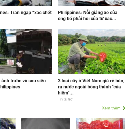
ines: Tràn ngập “xác chết
Philippines: Nỗi giằng xé của
ông bố phải hôi của từ xác...
 ảnh trước và sau siêu
3 loại cây ở Việt Nam giá rẻ bèo,
hilippines
ra nước ngoài bỗng thành "của
hiếm"...
Tin tài trợ
Xem thêm