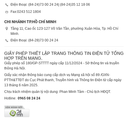
Điện thoại: (84-24)
73 00 24 24
| (84-24)
35 12 18 06
Fax:
0243 512 1804
CHI NHÁNH TP.HỒ CHÍ MINH
Tầng 11, Cao ốc 123-127 Võ Văn Tần, phường Xuân Hòa, Tp. Hồ Chí
Minh.
Điện thoại: (84-28)
73 00 24 24
GIẤY PHÉP THIẾT LẬP TRANG THÔNG TIN ĐIỆN TỬ TỔNG
HỢP TRÊN MẠNG.
Giấy phép số 180/GP-STTTT ngày cấp 11/12/2024 - Sở thông tin và truyền
thông Hà Nội.
Giấy xác nhận thông báo cung cấp dịch vụ Mạng xã hội số 89 /GXN-
PTTH&TTĐT do Cục Phát thanh, Truyền hình và Thông tin Điện tử cấp ngày
13 tháng 6 năm 2025.
Chịu trách nhiệm quản lý nội dung: Phan Minh Tâm - Chủ tịch HĐQT.
Hotline:
0965 08 24 24