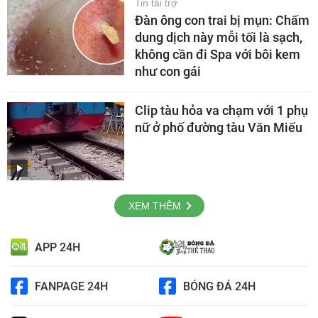
Tin tài trợ
Đàn ông con trai bị mụn: Chấm
dung dịch này mỗi tối là sạch,
không cần đi Spa với bôi kem
như con gái
Clip tàu hỏa va chạm với 1 phụ
nữ ở phố đường tàu Văn Miếu
XEM THÊM
APP 24H
FANPAGE 24H
BÓNG ĐÁ 24H