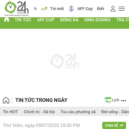
 vàng
Lịch
Tin mới
AFF Cup
Điểm chuẩn 2026
TIN TỨC
AFF CUP
BÓNG ĐÁ
KINH DOANH
TRA 
TIN TỨC TRONG NGÀY
Tin HOT
Chính trị - Xã hội
Tra cứu phường xã
Đời sống - Dân
Thứ Năm, ngày 09/07/2026 19:00 PM
CHIA SẺ