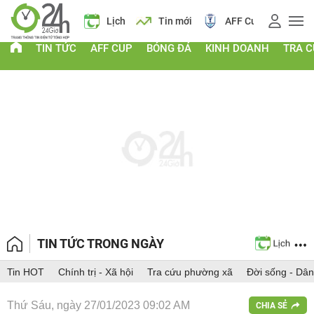
 vàng
Lịch
Tin mới
AFF Cup
Giá vàng
TIN TỨC
AFF CUP
BÓNG ĐÁ
KINH DOANH
TRA 
TIN TỨC TRONG NGÀY
Tin HOT
Chính trị - Xã hội
Tra cứu phường xã
Đời sống - Dân
Thứ Sáu, ngày 27/01/2023 09:02 AM
CHIA SẺ