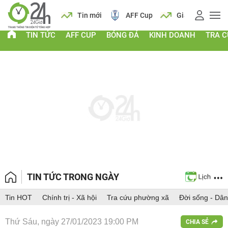
 vàng
Lịch
Tin mới
AFF Cup
Giá vàng
TIN TỨC
AFF CUP
BÓNG ĐÁ
KINH DOANH
TRA 
TIN TỨC TRONG NGÀY
Tin HOT
Chính trị - Xã hội
Tra cứu phường xã
Đời sống - Dân
Thứ Sáu, ngày 27/01/2023 19:00 PM
CHIA SẺ