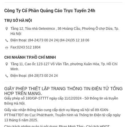
Công Ty Cổ Phần Quảng Cáo Trực Tuyến 24h
TRỤ SỞ HÀ NỘI
Tầng 12, Tòa nhà Geleximco , 36 Hoàng Cầu, Phường Ô chợ Dừa, Tp.
Hà Nội
Điện thoại: (84-24)
73 00 24 24
| (84-24)
35 12 18 06
Fax:
0243 512 1804
CHI NHÁNH TP.HỒ CHÍ MINH
Tầng 11, Cao ốc 123-127 Võ Văn Tần, phường Xuân Hòa, Tp. Hồ Chí
Minh.
Điện thoại: (84-28)
73 00 24 24
GIẤY PHÉP THIẾT LẬP TRANG THÔNG TIN ĐIỆN TỬ TỔNG
HỢP TRÊN MẠNG.
Giấy phép số 180/GP-STTTT ngày cấp 11/12/2024 - Sở thông tin và truyền
thông Hà Nội.
Giấy xác nhận thông báo cung cấp dịch vụ Mạng xã hội số 89 /GXN-
PTTH&TTĐT do Cục Phát thanh, Truyền hình và Thông tin Điện tử cấp ngày
13 tháng 6 năm 2025.
Chịu trách nhiệm quản lý nội dung: Phan Minh Tâm - Chủ tịch HĐQT.