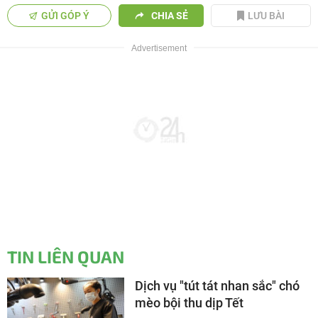
GỬI GÓP Ý
CHIA SẺ
LƯU BÀI
TIN LIÊN QUAN
Dịch vụ "tút tát nhan sắc" chó
mèo bội thu dịp Tết