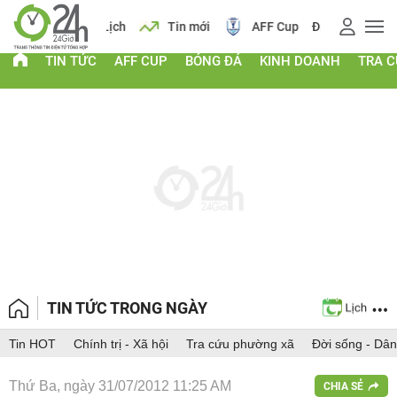
 vàng
Lịch
Tin mới
AFF Cup
Điểm chuẩn 2026
TIN TỨC
AFF CUP
BÓNG ĐÁ
KINH DOANH
TRA 
TIN TỨC TRONG NGÀY
Tin HOT
Chính trị - Xã hội
Tra cứu phường xã
Đời sống - Dân
Thứ Ba, ngày 31/07/2012 11:25 AM
CHIA SẺ