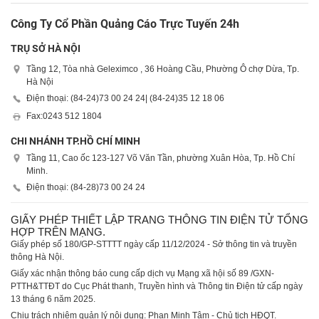
Công Ty Cổ Phần Quảng Cáo Trực Tuyến 24h
TRỤ SỞ HÀ NỘI
Tầng 12, Tòa nhà Geleximco , 36 Hoàng Cầu, Phường Ô chợ Dừa, Tp.
Hà Nội
Điện thoại: (84-24)
73 00 24 24
| (84-24)
35 12 18 06
Fax:
0243 512 1804
CHI NHÁNH TP.HỒ CHÍ MINH
Tầng 11, Cao ốc 123-127 Võ Văn Tần, phường Xuân Hòa, Tp. Hồ Chí
Minh.
Điện thoại: (84-28)
73 00 24 24
GIẤY PHÉP THIẾT LẬP TRANG THÔNG TIN ĐIỆN TỬ TỔNG
HỢP TRÊN MẠNG.
Giấy phép số 180/GP-STTTT ngày cấp 11/12/2024 - Sở thông tin và truyền
thông Hà Nội.
Giấy xác nhận thông báo cung cấp dịch vụ Mạng xã hội số 89 /GXN-
PTTH&TTĐT do Cục Phát thanh, Truyền hình và Thông tin Điện tử cấp ngày
13 tháng 6 năm 2025.
Chịu trách nhiệm quản lý nội dung: Phan Minh Tâm - Chủ tịch HĐQT.