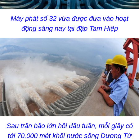
Máy phát số 32 vừa được đưa vào hoạt
động sáng nay tại đập Tam Hiệp
Sau trận bão lớn hồi đầu tuần, mỗi giây có
tới 70.000 mét khối nước sông Dương Tử