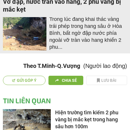
Vỡ đập, nước tràn vào hang, 2 phu vàng bị
mắc kẹt
Trong lúc đang khai thác vàng
trái phép trong hang sâu ở Hòa
Bình, bất ngờ đập nước phía
ngoài vỡ tràn vào hang khiến 2
phu...
Theo T.Minh-Q.Vượng
(Người lao động)
GỬI GÓP Ý
CHIA SẺ
LƯU BÀI
TIN LIÊN QUAN
Hiện trường tìm kiếm 2 phu
vàng bị mắc kẹt trong hang
sâu hơn 100m