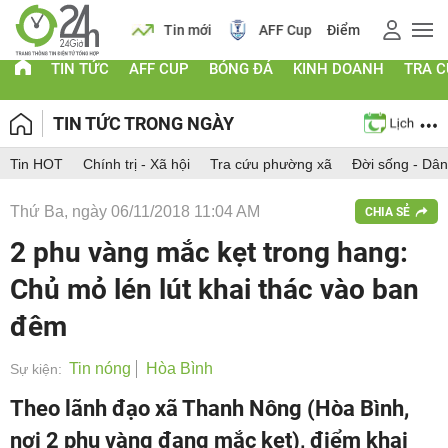
 vàng
Lịch
Tin mới
AFF Cup
Điểm chuẩn 2026
TIN TỨC
AFF CUP
BÓNG ĐÁ
KINH DOANH
TRA 
TIN TỨC TRONG NGÀY
Tin HOT
Chính trị - Xã hội
Tra cứu phường xã
Đời sống - Dân
Thứ Ba, ngày 06/11/2018 11:04 AM
CHIA SẺ
2 phu vàng mắc kẹt trong hang:
Chủ mỏ lén lút khai thác vào ban
đêm
Tin nóng
Hòa Bình
Sự kiện:
Theo lãnh đạo xã Thanh Nông (Hòa Bình,
nơi 2 phu vàng đang mắc kẹt), điểm khai