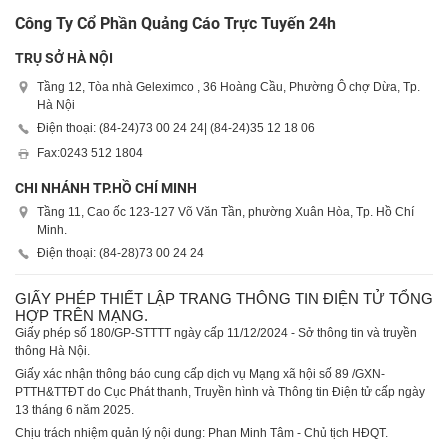
Công Ty Cổ Phần Quảng Cáo Trực Tuyến 24h
TRỤ SỞ HÀ NỘI
Tầng 12, Tòa nhà Geleximco , 36 Hoàng Cầu, Phường Ô chợ Dừa, Tp.
Hà Nội
Điện thoại: (84-24)
73 00 24 24
| (84-24)
35 12 18 06
Fax:
0243 512 1804
CHI NHÁNH TP.HỒ CHÍ MINH
Tầng 11, Cao ốc 123-127 Võ Văn Tần, phường Xuân Hòa, Tp. Hồ Chí
Minh.
Điện thoại: (84-28)
73 00 24 24
GIẤY PHÉP THIẾT LẬP TRANG THÔNG TIN ĐIỆN TỬ TỔNG
HỢP TRÊN MẠNG.
Giấy phép số 180/GP-STTTT ngày cấp 11/12/2024 - Sở thông tin và truyền
thông Hà Nội.
Giấy xác nhận thông báo cung cấp dịch vụ Mạng xã hội số 89 /GXN-
PTTH&TTĐT do Cục Phát thanh, Truyền hình và Thông tin Điện tử cấp ngày
13 tháng 6 năm 2025.
Chịu trách nhiệm quản lý nội dung: Phan Minh Tâm - Chủ tịch HĐQT.