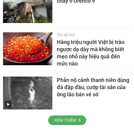
cháy ở Urenco 9
Tin tài trợ
Hàng triệu người Việt bị trào
ngược dạ dày mà không biết
mẹo nhỏ này hiệu quả đến
mức nào
Phẫn nộ cảnh thanh niên dùng
đá đập đầu, cướp tài sản của
ông lão bán vé số
XEM THÊM