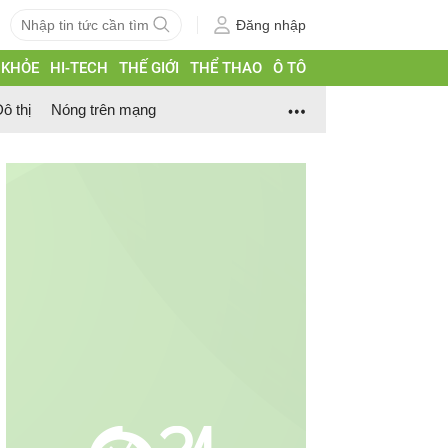
Đăng nhập
 KHỎE
HI-TECH
THẾ GIỚI
THỂ THAO
Ô TÔ
ô thị
Nóng trên mạng