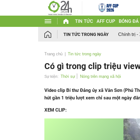
TIN TỨC
AFF CUP
BÓNG ĐÁ
Chính trị -
TIN TỨC TRONG NGÀY
Trang chủ
Tin tức trong ngày
Có gì trong clip triệu vi
Thời sự
Nóng trên mạng xã hội
Sự kiện:
Video clip Bí thư Đảng ủy xã Vân Sơn (Phú Th
hút gần 1 triệu lượt xem chỉ sau một ngày đă
XEM CLIP: