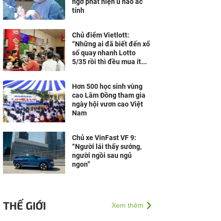
ngờ phát hiện u não ác
tính
Chủ điểm Vietlott:
“Những ai đã biết đến xổ
số quay nhanh Lotto
5/35 rồi thì đều mua ít...
Hơn 500 học sinh vùng
cao Lâm Đồng tham gia
ngày hội vươn cao Việt
Nam
Chủ xe VinFast VF 9:
“Người lái thấy sướng,
người ngồi sau ngủ
ngon”
THẾ GIỚI
Xem thêm