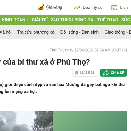
Đoán tỷ số
Lịch
KINH DOANH
GIẢI TRÍ
24H THÍCH BÓNG ĐÁ - THỂ THAO
SỨC
 Xã hội
Tra cứu phường xã
Đời sống - Dân sinh
Giao thông - Đ
Thứ Tư, ngày 17/06/2026 07:59 AM (GMT+7)
ew của bí thư xã ở Phú Thọ?
LƯU BÀI
CHIA SẺ
ọ) giới thiệu cảnh đẹp và văn hóa Mường đã gây bất ngờ khi thu
ng lên mạng xã hội.