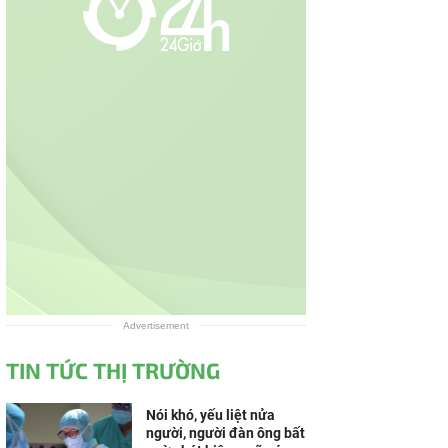
Advertisement
TIN TỨC THỊ TRƯỜNG
Nói khó, yếu liệt nửa
người, người đàn ông bất