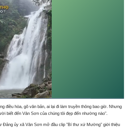
Đã
tải
:
ng điều hòa, gõ văn bản, ai lại đi làm truyền thông bao giờ. Nhưng
Bật
Toàn
84.20%
Backward
âm
màn
gười biết đến Vân Sơn của chúng tôi đẹp đến nhường nào".
thanh
hình
hư Đảng ủy xã Vân Sơn mở đầu clip "Bí thư xứ Mường" giới thiệu