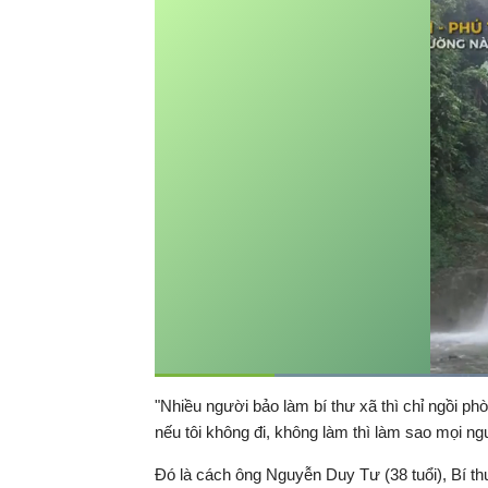
Thời
0:10
/
Duration
0:56
"Nhiều người bảo làm bí thư xã thì chỉ ngồi phò
Tạm
dừng
Backward
Forward
nếu tôi không đi, không làm thì làm sao mọi n
gian
Đó là cách ông Nguyễn Duy Tư (38 tuổi), Bí t