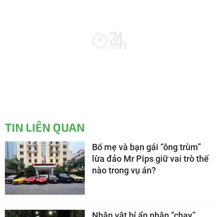
TIN LIÊN QUAN
Bố mẹ và bạn gái “ông trùm”
lừa đảo Mr Pips giữ vai trò thế
nào trong vụ án?
Nhân vật bí ẩn nhận “chạy”