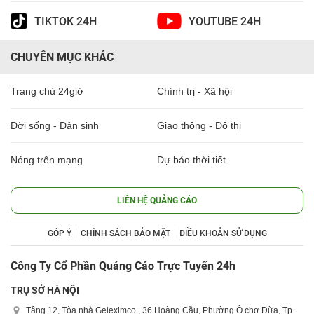
TIKTOK 24H
YOUTUBE 24H
CHUYÊN MỤC KHÁC
Trang chủ 24giờ
Chính trị - Xã hội
Đời sống - Dân sinh
Giao thông - Đô thị
Nóng trên mạng
Dự báo thời tiết
LIÊN HỆ QUẢNG CÁO
GÓP Ý
CHÍNH SÁCH BẢO MẬT
ĐIỀU KHOẢN SỬ DỤNG
Công Ty Cổ Phần Quảng Cáo Trực Tuyến 24h
TRỤ SỞ HÀ NỘI
Tầng 12, Tòa nhà Geleximco , 36 Hoàng Cầu, Phường Ô chợ Dừa, Tp.