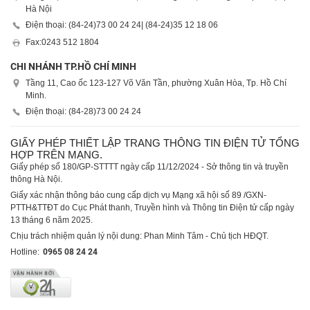
Hà Nội
Điện thoại: (84-24)
73 00 24 24
| (84-24)
35 12 18 06
Fax:
0243 512 1804
CHI NHÁNH TP.HỒ CHÍ MINH
Tầng 11, Cao ốc 123-127 Võ Văn Tần, phường Xuân Hòa, Tp. Hồ Chí
Minh.
Điện thoại: (84-28)
73 00 24 24
GIẤY PHÉP THIẾT LẬP TRANG THÔNG TIN ĐIỆN TỬ TỔNG
HỢP TRÊN MẠNG.
Giấy phép số 180/GP-STTTT ngày cấp 11/12/2024 - Sở thông tin và truyền
thông Hà Nội.
Giấy xác nhận thông báo cung cấp dịch vụ Mạng xã hội số 89 /GXN-
PTTH&TTĐT do Cục Phát thanh, Truyền hình và Thông tin Điện tử cấp ngày
13 tháng 6 năm 2025.
Chịu trách nhiệm quản lý nội dung: Phan Minh Tâm - Chủ tịch HĐQT.
Hotline:
0965 08 24 24