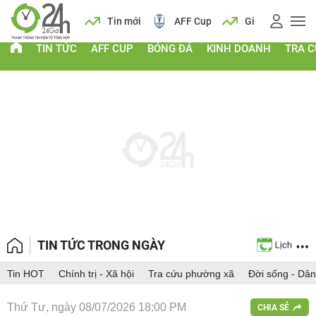
 vàng
Lịch
Tin mới
AFF Cup
Giá vàng
TIN TỨC
AFF CUP
BÓNG ĐÁ
KINH DOANH
TRA 
TIN TỨC TRONG NGÀY
Tin HOT
Chính trị - Xã hội
Tra cứu phường xã
Đời sống - Dân
Thứ Tư, ngày 08/07/2026 18:00 PM
CHIA SẺ