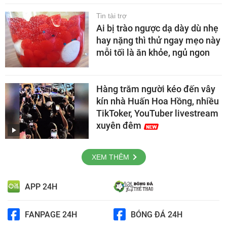
Tin tài trợ
Ai bị trào ngược dạ dày dù nhẹ
hay nặng thì thử ngay mẹo này
mỗi tối là ăn khỏe, ngủ ngon
Hàng trăm người kéo đến vây
kín nhà Huấn Hoa Hồng, nhiều
TikToker, YouTuber livestream
xuyên đêm
XEM THÊM
APP 24H
FANPAGE 24H
BÓNG ĐÁ 24H