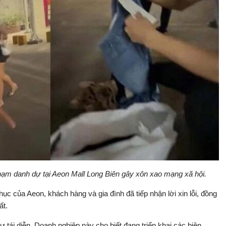
hạm danh dự tại Aeon Mall Long Biên gây xôn xao mạng xã hội.
phục của Aeon, khách hàng và gia đình đã tiếp nhận lời xin lỗi, đồng
ất.
tái diễn. Doanh nghiệp này cho biết đang triển khai các biện