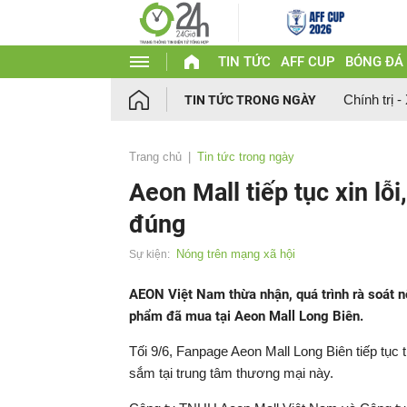
TIN TỨC
AFF CUP
BÓNG ĐÁ
Chính trị -
TIN TỨC TRONG NGÀY
Trang chủ
Tin tức trong ngày
Aeon Mall tiếp tục xin lỗ
đúng
Nóng trên mạng xã hội
Sự kiện:
AEON Việt Nam thừa nhận, quá trình rà soát n
phẩm đã mua tại Aeon Mall Long Biên.
Tối 9/6, Fanpage Aeon Mall Long Biên tiếp tục 
sắm tại trung tâm thương mại này.