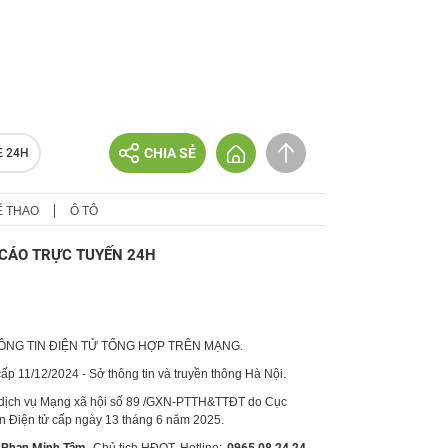
CHIA SẺ
E 24H
Ể THAO
Ô TÔ
CÁO TRỰC TUYẾN 24H
HÔNG TIN ĐIỆN TỬ TỔNG HỢP TRÊN MẠNG.
p 11/12/2024 - Sở thông tin và truyền thông Hà Nội.
 dịch vụ Mạng xã hội số 89 /GXN-PTTH&TTĐT do Cục
in Điện tử cấp ngày 13 tháng 6 năm 2025.