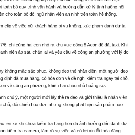
lại toàn bộ quy trình vận hành và hướng dẫn xử lý tình huống nội
n cho toàn bộ đội ngũ nhân viên an ninh trên toàn hệ thống.
èm clip về việc nữ khách hàng bị vu khống, xúc phạm danh dự tại
/6, chị cùng hai con nhỏ ra khu vực cổng 8 Aeon để đặt taxi. Khi
thanh niên áp sát, chặn lại và yêu cầu về công an phường với lý do
i này không mặc sắc phục, không đeo thẻ nhận diện; một người đeo
ng định đã mua hàng, có hóa đơn và đề nghị kiểm tra ngay tại chỗ,
con về công an phường, khiến hai cháu nhỏ hoảng sợ.
nh chú ý, một người mới lấy thẻ ra đeo và giới thiệu là nhân viên
 tại chỗ, đối chiếu hóa đơn nhưng không phát hiện sản phẩm nào
 cầu lên xe khi chưa kiểm tra hàng hóa đã ảnh hưởng đến danh dự
uan kiểm tra camera, làm rõ sự việc và có lời xin lỗi thỏa đáng.