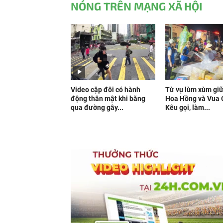
NÓNG TRÊN MẠNG XÃ HỘI
Video cặp đôi có hành
Từ vụ lùm xùm gi
động thân mật khi băng
Hoa Hồng và Vua 
qua đường gây...
Kêu gọi, làm...