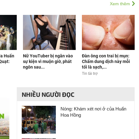
Xem thêm
ữa Huấn
Nữ YouTuber bị ngăn vào
Đàn ông con trai bị mụn:
Quạt:
sự kiện vì muộn giờ, phát
Chấm dung dịch này mỗi
ngôn sau...
tối là sạch,...
Tin tài trợ
NHIỀU NGƯỜI ĐỌC
Nóng: Khám xét nơi ở của Huấn
Hoa Hồng