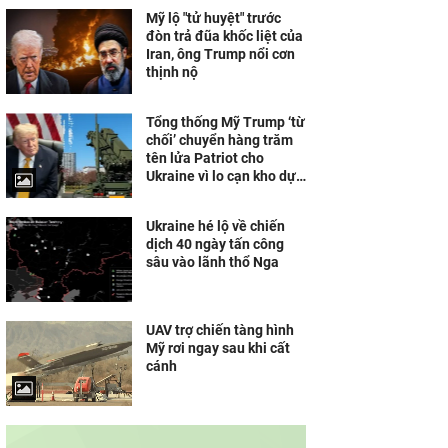
Mỹ lộ "tử huyệt" trước
đòn trả đũa khốc liệt của
Iran, ông Trump nổi cơn
thịnh nộ
Tổng thống Mỹ Trump ‘từ
chối’ chuyển hàng trăm
tên lửa Patriot cho
Ukraine vì lo cạn kho dự
trữ
Ukraine hé lộ về chiến
dịch 40 ngày tấn công
sâu vào lãnh thổ Nga
UAV trợ chiến tàng hình
Mỹ rơi ngay sau khi cất
cánh