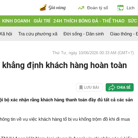
Đoán tỷ số
Lịch
KINH DOANH
GIẢI TRÍ
24H THÍCH BÓNG ĐÁ - THỂ THAO
SỨC
 Xã hội
Tra cứu phường xã
Đời sống - Dân sinh
Giao thông - Đ
Thứ Tư, ngày 10/06/2026 00:33 AM (GMT+7)
i, khẳng định khách hàng hoàn toàn
LƯU BÀI
CHIA SẺ
ội bộ xác nhận rằng khách hàng thanh toán đầy đủ tất cả các sản
thông tin về vụ việc khách hàng tố bị vu khống trộm đồ khi đi mua