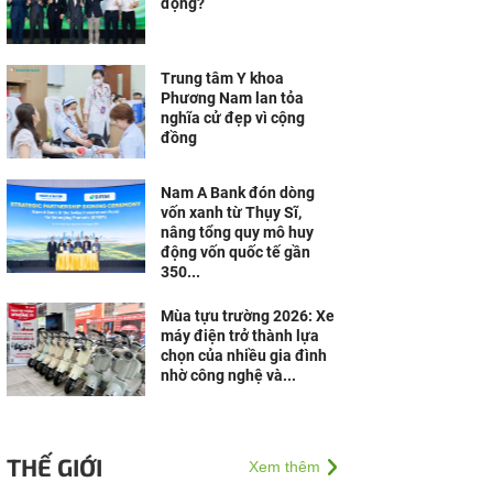
động?
Trung tâm Y khoa
Phương Nam lan tỏa
nghĩa cử đẹp vì cộng
đồng
Nam A Bank đón dòng
vốn xanh từ Thụy Sĩ,
nâng tổng quy mô huy
động vốn quốc tế gần
350...
Mùa tựu trường 2026: Xe
máy điện trở thành lựa
chọn của nhiều gia đình
nhờ công nghệ và...
THẾ GIỚI
Xem thêm