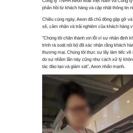
Công ty TNHH Aeon Mall Việt Nam và Công ty 
phản hồi từ khách hàng và cập nhật thông tin 
Chiều cùng ngày, Aeon đã chủ động gặp gỡ và t
sẻ, cảm nhận và trải nghiệm của khách hàng v
"Chúng tôi chân thành xin lỗi vì sự nhận định
trình rà soát nội bộ đã xác nhận rằng khách h
thương mại. Chúng tôi thực sự lấy làm tiếc về 
do sự nhầm lẫn này cũng như cách xử lý không 
tác đào tạo và giám sát", Aeon nhấn mạnh.