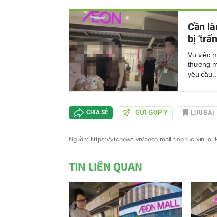
Cần là
bị 'trấ
Vụ việc m
thương mạ
yêu cầu..
GỬI GÓP Ý
LƯU BÀI
CHIA SẺ
Nguồn: https://vtcnews.vn/aeon-mall-tiep-tuc-xin-loi
TIN LIÊN QUAN