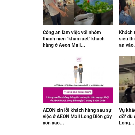
Công an làm việc với nhóm
Khách t
thanh niên "khám xét" khách
siêu th
hàng ở Aeon Mall...
an vào.
AEON xin lỗi khách hàng sau sự
Vụ khác
việc ở AEON Mall Long Biên gây
đồ" dù 
xôn xao...
Long...