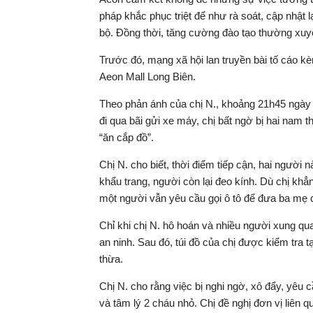
pháp khắc phục triệt để như rà soát, cập nhật 
bộ. Đồng thời, tăng cường đào tạo thường xuyê
Trước đó, mạng xã hội lan truyền bài tố cáo k
Aeon Mall Long Biên.
Theo phản ánh của chị N., khoảng 21h45 ngày 7
đi qua bãi gửi xe máy, chị bất ngờ bị hai nam 
“ăn cắp đồ”.
Chị N. cho biết, thời điểm tiếp cận, hai ngườ
khẩu trang, người còn lại đeo kính. Dù chị khẳ
một người vẫn yêu cầu gọi ô tô để đưa ba mẹ 
Chỉ khi chị N. hô hoán và nhiều người xung qua
an ninh. Sau đó, túi đồ của chị được kiểm tra
thừa.
Chị N. cho rằng việc bị nghi ngờ, xô đẩy, yêu
và tâm lý 2 cháu nhỏ. Chị đề nghị đơn vị liên q