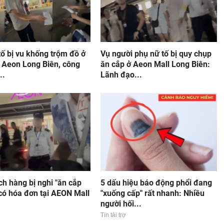
ố bị vu khống trộm đồ ở
Vụ người phụ nữ tố bị quy chụp
ị Aeon Long Biên, công
ăn cắp ở Aeon Mall Long Biên:
..
Lãnh đạo...
h hàng bị nghi "ăn cắp
5 dấu hiệu báo động phổi đang
có hóa đơn tại AEON Mall
"xuống cấp" rất nhanh: Nhiều
người hối...
Tin tài trợ