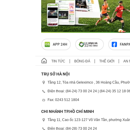
APP 24H
FANP
TIN TỨC
BÓNG ĐÁ
THẾ GIỚI
AN 
TRỤ SỞ HÀ NỘI
Tầng 12, Tòa nhà Geleximco , 36 Hoàng Cầu, Phườ
Điện thoại: (84-24) 73 00 24 24 | (84-24) 35 12 18 0
Fax: 0243 512 1804
CHI NHÁNH TP.HỒ CHÍ MINH
Tầng 11, Cao ốc 123-127 Võ Văn Tần, phường Xuân
Điện thoại: (84-28) 73 00 24 24