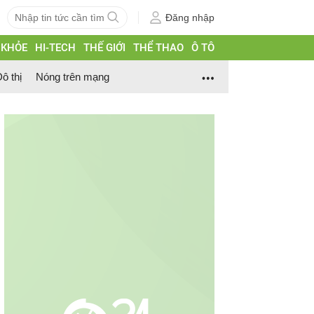
Đăng nhập
 KHỎE
HI-TECH
THẾ GIỚI
THỂ THAO
Ô TÔ
ô thị
Nóng trên mạng