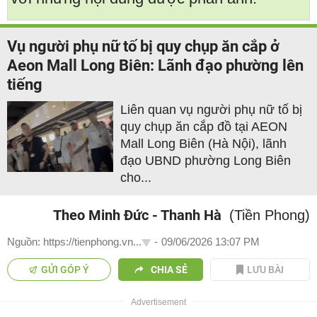
Vụ người phụ nữ tố bị quy chụp ăn cắp ở
Aeon Mall Long Biên: Lãnh đạo phường lên
tiếng
Liên quan vụ người phụ nữ tố bị
quy chụp ăn cắp đồ tại AEON
Mall Long Biên (Hà Nội), lãnh
đạo UBND phường Long Biên
cho...
Theo Minh Đức - Thanh Hà
(Tiền Phong)
Nguồn: https://tienphong.vn...
-
09/06/2026 13:07 PM
GỬI GÓP Ý
CHIA SẺ
LƯU BÀI