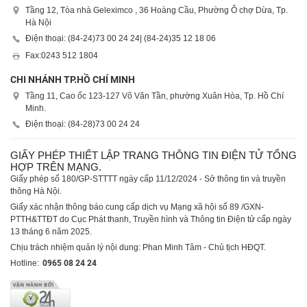
Tầng 12, Tòa nhà Geleximco , 36 Hoàng Cầu, Phường Ô chợ Dừa, Tp.
Hà Nội
Điện thoại: (84-24)
73 00 24 24
| (84-24)
35 12 18 06
Fax:
0243 512 1804
CHI NHÁNH TP.HỒ CHÍ MINH
Tầng 11, Cao ốc 123-127 Võ Văn Tần, phường Xuân Hòa, Tp. Hồ Chí
Minh.
Điện thoại: (84-28)
73 00 24 24
GIẤY PHÉP THIẾT LẬP TRANG THÔNG TIN ĐIỆN TỬ TỔNG
HỢP TRÊN MẠNG.
Giấy phép số 180/GP-STTTT ngày cấp 11/12/2024 - Sở thông tin và truyền
thông Hà Nội.
Giấy xác nhận thông báo cung cấp dịch vụ Mạng xã hội số 89 /GXN-
PTTH&TTĐT do Cục Phát thanh, Truyền hình và Thông tin Điện tử cấp ngày
13 tháng 6 năm 2025.
Chịu trách nhiệm quản lý nội dung: Phan Minh Tâm - Chủ tịch HĐQT.
Hotline:
0965 08 24 24