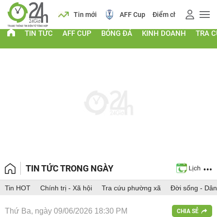
 vàng
Lịch
Tin mới
AFF Cup
Điểm chuẩn 2026
TIN TỨC
AFF CUP
BÓNG ĐÁ
KINH DOANH
TRA 
TIN TỨC TRONG NGÀY
Tin HOT
Chính trị - Xã hội
Tra cứu phường xã
Đời sống - Dân
Thứ Ba, ngày 09/06/2026 18:30 PM
CHIA SẺ