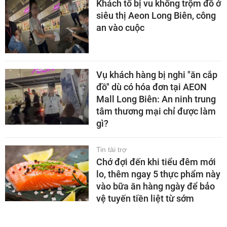
Khách tố bị vu khống trộm đồ ở
siêu thị Aeon Long Biên, công
an vào cuộc
Vụ khách hàng bị nghi "ăn cắp
đồ" dù có hóa đơn tại AEON
Mall Long Biên: An ninh trung
tâm thương mại chỉ được làm
gì?
Tin tài trợ
Chớ đợi đến khi tiểu đêm mới
lo, thêm ngay 5 thực phẩm này
vào bữa ăn hàng ngày để bảo
vệ tuyến tiền liệt từ sớm