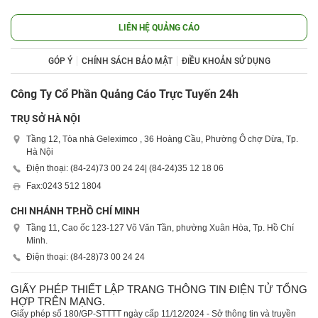
LIÊN HỆ QUẢNG CÁO
GÓP Ý
CHÍNH SÁCH BẢO MẬT
ĐIỀU KHOẢN SỬ DỤNG
Công Ty Cổ Phần Quảng Cáo Trực Tuyến 24h
TRỤ SỞ HÀ NỘI
Tầng 12, Tòa nhà Geleximco , 36 Hoàng Cầu, Phường Ô chợ Dừa, Tp.
Hà Nội
Điện thoại: (84-24)
73 00 24 24
| (84-24)
35 12 18 06
Fax:
0243 512 1804
CHI NHÁNH TP.HỒ CHÍ MINH
Tầng 11, Cao ốc 123-127 Võ Văn Tần, phường Xuân Hòa, Tp. Hồ Chí
Minh.
Điện thoại: (84-28)
73 00 24 24
GIẤY PHÉP THIẾT LẬP TRANG THÔNG TIN ĐIỆN TỬ TỔNG
HỢP TRÊN MẠNG.
Giấy phép số 180/GP-STTTT ngày cấp 11/12/2024 - Sở thông tin và truyền