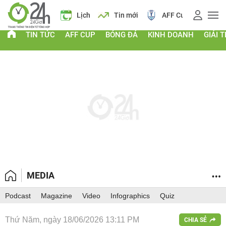
 vàng
Lịch
Tin mới
AFF Cup
Điểm chuẩn 2026
TIN TỨC
AFF CUP
BÓNG ĐÁ
KINH DOANH
GIẢI T
MEDIA
Podcast
Magazine
Video
Infographics
Quiz
Thứ Năm, ngày 18/06/2026 13:11 PM
CHIA SẺ