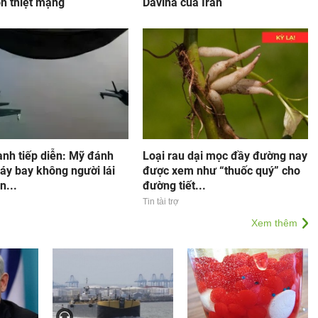
n thiệt mạng
Davina của Iran
anh tiếp diễn: Mỹ đánh
Loại rau dại mọc đầy đường nay
áy bay không người lái
được xem như “thuốc quý” cho
n...
đường tiết...
Tin tài trợ
Xem thêm