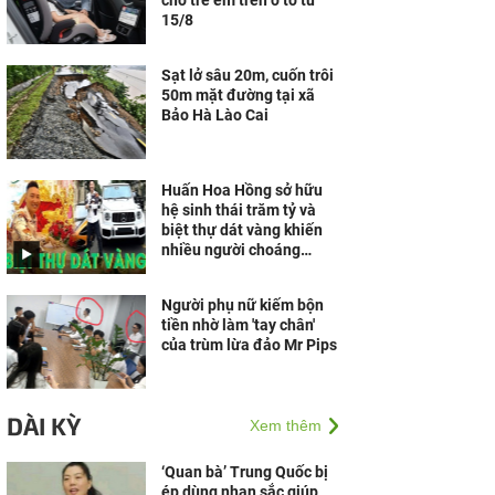
cho trẻ em trên ô tô từ
15/8
Sạt lở sâu 20m, cuốn trôi
50m mặt đường tại xã
Bảo Hà Lào Cai
Huấn Hoa Hồng sở hữu
hệ sinh thái trăm tỷ và
biệt thự dát vàng khiến
nhiều người choáng
ngợp
Người phụ nữ kiếm bộn
tiền nhờ làm 'tay chân'
của trùm lừa đảo Mr Pips
DÀI KỲ
Xem thêm
‘Quan bà’ Trung Quốc bị
ép dùng nhan sắc giúp