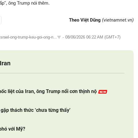
thấp", ông Trump nói thêm.
Theo Việt Dũng
(vietnamnet.vn)
israel-ong-trump-keu-goi-ong-n...
-
08/06/2026 06:22 AM (GMT+7)
Iran
hốc liệt của Iran, ông Trump nổi cơn thịnh nộ
gặp thách thức ‘chưa từng thấy’
 phó với Mỹ?