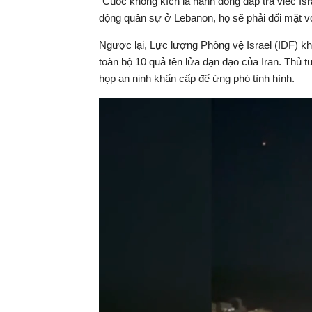
"Cuộc không kích là hành động đáp trả việc Isr
động quân sự ở Lebanon, họ sẽ phải đối mặt v
Ngược lại, Lực lượng Phòng vệ Israel (IDF) 
toàn bộ 10 quả tên lửa đạn đạo của Iran. Thủ 
họp an ninh khẩn cấp để ứng phó tình hình.