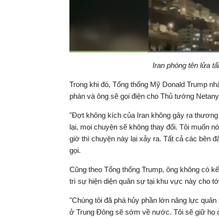
Thời
0:05
/
Duration
0:22
Iran phóng tên lửa t
Tạm
dừng
Backward
Forward
gian
Trong khi đó, Tổng thống Mỹ Donald Trump nhận
phán và ông sẽ gọi điện cho Thủ tướng Netanya
hiện
"Đợt không kích của Iran không gây ra thương 
tại
lại, mọi chuyện sẽ không thay đổi. Tôi muốn nó
giờ thì chuyện này lại xảy ra. Tất cả các bên 
gọi.
Cũng theo Tổng thống Trump, ông không có kế 
trì sự hiện diện quân sự tại khu vực này cho tớ
"Chúng tôi đã phá hủy phần lớn năng lực quân 
ở Trung Đông sẽ sớm về nước. Tôi sẽ giữ họ ở