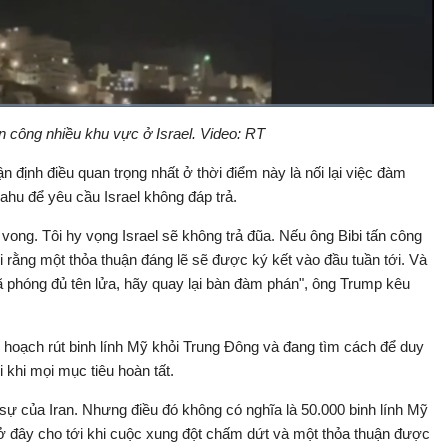
Đã
tải
:
ấn công nhiều khu vực ở Israel. Video: RT
Bật
Toàn
100.00%
Backward
âm
màn
thanh
hình
 định điều quan trọng nhất ở thời điểm này là nối lại việc đàm
hu để yêu cầu Israel không đáp trả.
vong. Tôi hy vọng Israel sẽ không trả đũa. Nếu ông Bibi tấn công
i rằng một thỏa thuận đáng lẽ sẽ được ký kết vào đầu tuần tới. Và
đã phóng đủ tên lửa, hãy quay lại bàn đàm phán", ông Trump kêu
hoạch rút binh lính Mỹ khỏi Trung Đông và đang tìm cách để duy
i khi mọi mục tiêu hoàn tất.
sự của Iran. Nhưng điều đó không có nghĩa là 50.000 binh lính Mỹ
 đây cho tới khi cuộc xung đột chấm dứt và một thỏa thuận được