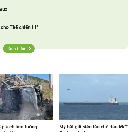
rmuz
cho Thế chiến III”
Xem thêm
tập kích làm tướng
Mỹ bắt giữ siêu tàu chở dầu M/T