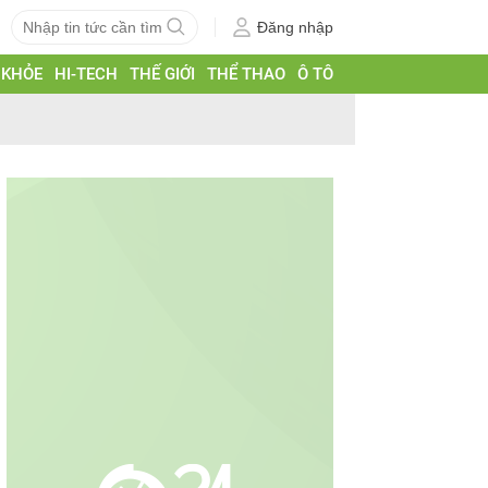
Đăng nhập
 KHỎE
HI-TECH
THẾ GIỚI
THỂ THAO
Ô TÔ