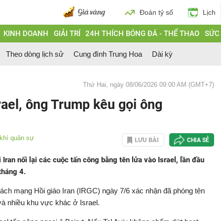
Đoán tỷ số
Lịch
KINH DOANH
GIẢI TRÍ
24H THÍCH BÓNG ĐÁ - THỂ THAO
SỨC
Theo dòng lịch sử
Cung đình Trung Hoa
Dài kỳ
Thứ Hai, ngày 08/06/2026 09:00 AM (GMT+7)
rael, ông Trump kêu gọi ông
khí quân sự
LƯU BÀI
CHIA SẺ
 Iran nối lại các cuộc tấn công bằng tên lửa vào Israel, lần đầu
tháng 4.
Cách mạng Hồi giáo Iran (IRGC) ngày 7/6 xác nhận đã phóng tên
à nhiều khu vực khác ở Israel.