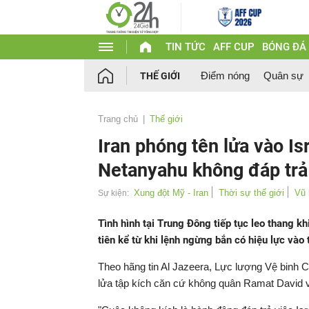
TIN TỨC
AFF CUP
BÓNG ĐÁ
Điểm nóng
Quân sự
THẾ GIỚI
Trang chủ
Thế giới
Iran phóng tên lửa vào Is
Netanyahu không đáp trả
Xung đột Mỹ - Iran
Thời sự thế giới
Vũ 
Sự kiện:
Tình hình tại Trung Đông tiếp tục leo thang khi
tiên kể từ khi lệnh ngừng bắn có hiệu lực vào 
Theo hãng tin Al Jazeera, Lực lượng Vệ binh 
lửa tập kích căn cứ không quân Ramat David v