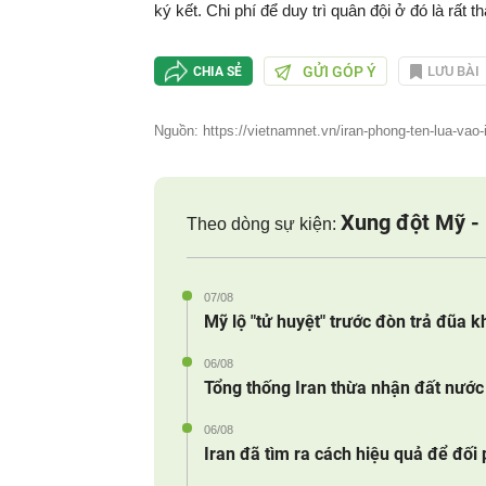
ký kết. Chi phí để duy trì quân đội ở đó là rất 
GỬI GÓP Ý
LƯU BÀI
CHIA SẺ
Nguồn: https://vietnamnet.vn/iran-phong-ten-lua-vao-
Xung đột Mỹ - 
Theo dòng sự kiện:
07/08
Mỹ lộ "tử huyệt" trước đòn trả đũa k
06/08
Tổng thống Iran thừa nhận đất nước 
06/08
Iran đã tìm ra cách hiệu quả để đối