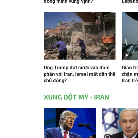
đồng minh vùng Vịnh?
Lebano
Ông Trump đặt cược vào đàm
Giao tr
phán với Iran, Israel mất dần thế
chặn m
chủ động?
Iran trê
XUNG ĐỘT MỸ - IRAN