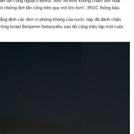
ael tấn công ngoại ô Beirut. Nếu Tel Aviv không chấm dứt hoạt
ới những đợt tấn công trên quy mô lớn hơn", IRGC thông báo.
khẳng định các đơn vị phòng không của nước này đã đánh chặn
tướng Israel Benjamin Netanyahu sau đó cũng triệu tập một cuộc