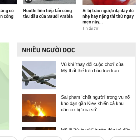
năng có
Houthi liên tiếp tấn công
Ai bị trào ngược dạ dày dù
ấn công
tàu dầu của Saudi Arabia
nhẹ hay nặng thì thử ngay
mẹo này...
Tin tài trợ
NHIỀU NGƯỜI ĐỌC
Vũ khí 'thay đổi cuộc chơi' của
Mỹ thất thế trên bầu trời Iran
Sai phạm 'chết người' trong vụ nổ
kho đạn gần Kiev khiến cả khu
dân cư bị ‘xóa sổ’
Mỹ lộ "tử huyệt" trước đòn trả đũa
khốc liệt của Iran, ông Trump nổi