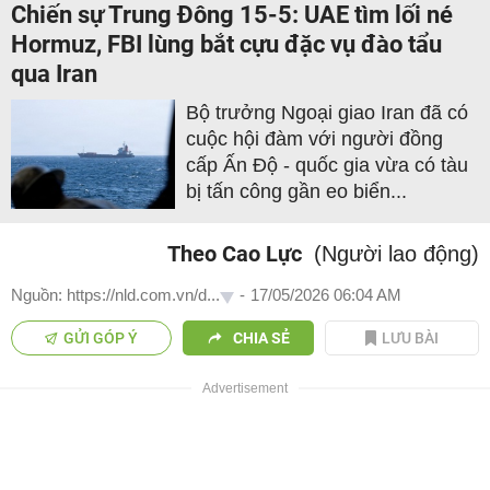
Chiến sự Trung Đông 15-5: UAE tìm lối né
Hormuz, FBI lùng bắt cựu đặc vụ đào tẩu
qua Iran
Bộ trưởng Ngoại giao Iran đã có
cuộc hội đàm với người đồng
cấp Ấn Độ - quốc gia vừa có tàu
bị tấn công gần eo biển...
Theo Cao Lực
(Người lao động)
Nguồn: https://nld.com.vn/d...
-
17/05/2026 06:04 AM
GỬI GÓP Ý
CHIA SẺ
LƯU BÀI