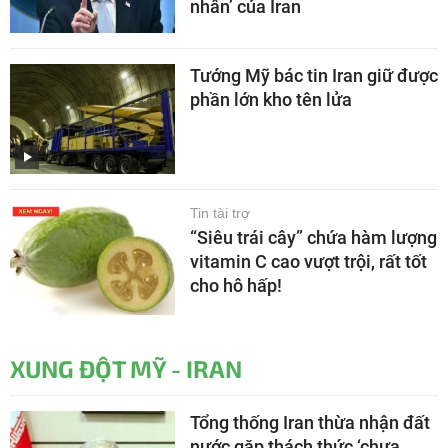
nhân’ của Iran
Tướng Mỹ bác tin Iran giữ được
phần lớn kho tên lửa
Tin tài trợ
“Siêu trái cây” chứa hàm lượng
vitamin C cao vượt trội, rất tốt
cho hô hấp!
XUNG ĐỘT MỸ - IRAN
Tổng thống Iran thừa nhận đất
nước gặp thách thức ‘chưa