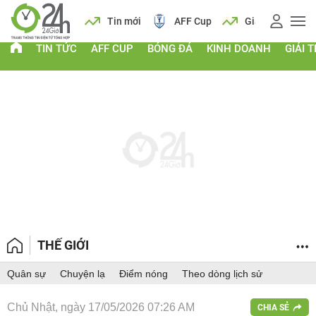
 vàng
Lịch
Tin mới
AFF Cup
Giá vàng
TIN TỨC
AFF CUP
BÓNG ĐÁ
KINH DOANH
GIẢI T
THẾ GIỚI
Quân sự
Chuyện lạ
Điểm nóng
Theo dòng lịch sử
Chủ Nhật, ngày 17/05/2026 07:26 AM
CHIA SẺ