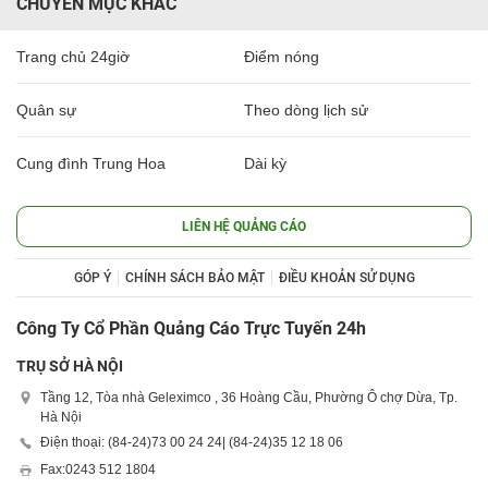
CHUYÊN MỤC KHÁC
Trang chủ 24giờ
Điểm nóng
Quân sự
Theo dòng lịch sử
Cung đình Trung Hoa
Dài kỳ
LIÊN HỆ QUẢNG CÁO
GÓP Ý
CHÍNH SÁCH BẢO MẬT
ĐIỀU KHOẢN SỬ DỤNG
Công Ty Cổ Phần Quảng Cáo Trực Tuyến 24h
TRỤ SỞ HÀ NỘI
Tầng 12, Tòa nhà Geleximco , 36 Hoàng Cầu, Phường Ô chợ Dừa, Tp.
Hà Nội
Điện thoại: (84-24)
73 00 24 24
| (84-24)
35 12 18 06
Fax:
0243 512 1804