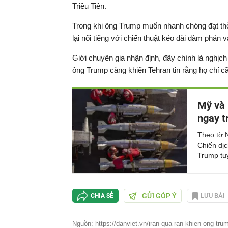
Triều Tiên.
Trong khi ông Trump muốn nhanh chóng đạt thỏ
lại nổi tiếng với chiến thuật kéo dài đàm phán 
Giới chuyên gia nhận định, đây chính là nghịc
ông Trump càng khiến Tehran tin rằng họ chỉ cầ
Mỹ và 
ngay t
Theo tờ 
Chiến dịc
Trump tuy
GỬI GÓP Ý
LƯU BÀI
CHIA SẺ
Nguồn: https://danviet.vn/iran-qua-ran-khien-ong-tr