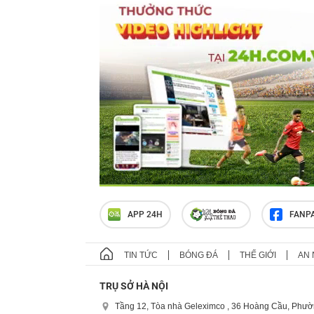
APP 24H
FANP
TIN TỨC
BÓNG ĐÁ
THẾ GIỚI
AN 
TRỤ SỞ HÀ NỘI
Tầng 12, Tòa nhà Geleximco , 36 Hoàng Cầu, Phườ