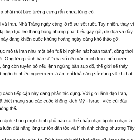
va phải một bức tường cứng rắn chưa từng có.
l và Iran, Nhà Trắng ngày càng lộ rõ sự sốt ruột. Tuy nhiên, thay vì
 lại tiếp tục leo thang bằng những phát biểu gay gắt, đe dọa và đầy
ều này đang khiến cuộc khủng hoảng ngày càng khó tháo gỡ.
tục mô tả Iran như một bên “đã bị nghiền nát hoàn toàn”, đồng thời
đối. Ông từng cảnh báo sẽ “xóa sổ nền văn minh Iran” nếu nước
, ông còn tuyên bố nếu lệnh ngừng bắn sụp đổ, thế giới sẽ thấy
át ngôn bị nhiều người xem là ám chỉ khả năng sử dụng vũ khí hạt
 cách tiếp cận này đang phản tác dụng. Với giới lãnh đạo Iran,
đã thiệt mạng sau các cuộc không kích Mỹ - Israel, việc cúi đầu
hông thể.
định không một chính phủ nào có thể chấp nhận bị nhìn nhận là
gia luôn đặt nặng lòng tự tôn dân tộc và hình ảnh chống phương Tây.