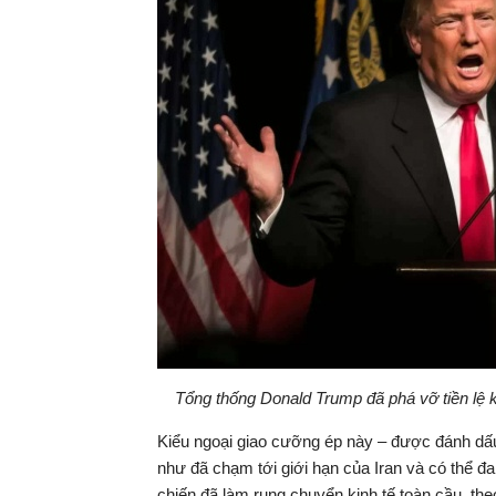
Tổng thống Donald Trump đã phá vỡ tiền lệ 
Kiểu ngoại giao cưỡng ép này – được đánh dấu
như đã chạm tới giới hạn của Iran và có thể 
chiến đã làm rung chuyển kinh tế toàn cầu, th