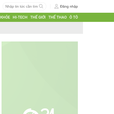
Đăng nhập
 KHỎE
HI-TECH
THẾ GIỚI
THỂ THAO
Ô TÔ