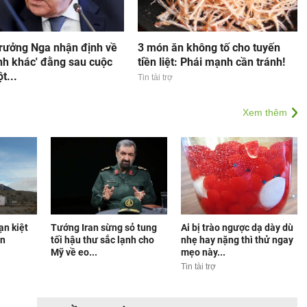
trưởng Nga nhận định về
3 món ăn không tố cho tuyến
ính khác' đằng sau cuộc
tiền liệt: Phái mạnh cần tránh!
t...
Tin tài trợ
Xem thêm
ạn kiệt
Tướng Iran sừng sỏ tung
Ai bị trào ngược dạ dày dù
ền
tối hậu thư sắc lạnh cho
nhẹ hay nặng thì thử ngay
Mỹ về eo...
mẹo này...
Tin tài trợ