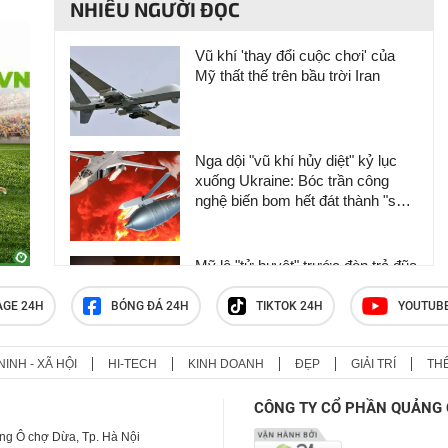
NHIỀU NGƯỜI ĐỌC
Vũ khí 'thay đổi cuộc chơi' của
Mỹ thất thế trên bầu trời Iran
Nga dội "vũ khí hủy diệt" kỷ lục
xuống Ukraine: Bóc trần công
nghệ biến bom hết đát thành "sát
thủ" không thể cản phá
Mỹ lộ "tử huyệt" trước đòn trả đũa
khốc liệt của Iran, ông Trump nổi
cơn thịnh nộ
AGE 24H
BÓNG ĐÁ 24H
TIKTOK 24H
YOUTUB
NINH - XÃ HỘI
HI-TECH
KINH DOANH
ĐẸP
GIẢI TRÍ
TH
Iran đặt quân đội vào trạng thái
sẵn sàng chiến đấu cao
CÔNG TY CỔ PHẦN QUẢNG 
ng Ô chợ Dừa, Tp. Hà Nội