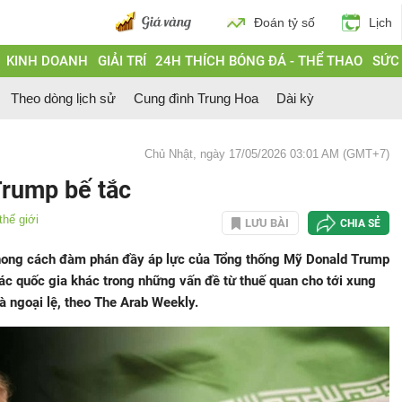
Đoán tỷ số
Lịch
KINH DOANH
GIẢI TRÍ
24H THÍCH BÓNG ĐÁ - THỂ THAO
SỨC
Theo dòng lịch sử
Cung đình Trung Hoa
Dài kỳ
Chủ Nhật, ngày 17/05/2026 03:01 AM (GMT+7)
Trump bế tắc
thế giới
LƯU BÀI
CHIA SẺ
phong cách đàm phán đầy áp lực của Tổng thống Mỹ Donald Trump
ác quốc gia khác trong những vấn đề từ thuế quan cho tới xung
à ngoại lệ, theo The Arab Weekly.