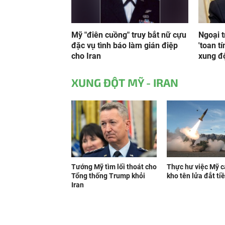
Mỹ "điên cuồng" truy bắt nữ cựu
Ngoại 
đặc vụ tình báo làm gián điệp
'toan t
cho Iran
xung độ
XUNG ĐỘT MỸ - IRAN
Tướng Mỹ tìm lối thoát cho
Thực hư việc Mỹ c
Tổng thống Trump khỏi
kho tên lửa đắt ti
Iran