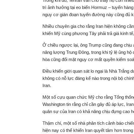
Trong khi đó, Tehran vẫn cho thấy họ còn nhiều
trì ảnh hưởng tại eo biển Hormuz – tuyến hàn
nguy cơ gián đoạn tuyến đường này cũng đủ kh
Nhiều chuyên gia cho rằng Iran hiện không cần 
khiến Mỹ cùng phương Tây phải trả giá kinh tế,
Ở chiều ngược lại, ông Trump cũng đang chịu 
năng lượng Trung Đông, trong khi tỷ lệ ủng h
hòa cũng đối mặt nguy cơ mất quyền kiểm soát
Điều khiến giới quan sát lo ngại là Nhà Trắng
không có nỗ lực đáng kể nào trong nội bộ chí
Iran.
Một số cựu quan chức Mỹ cho rằng Tổng thống
Washington tin rằng chỉ cần gây đủ áp lực, Ira
quân sự của Iran có khả năng chịu đựng cao h
Thậm chí, một số nhà phân tích cảnh báo chiế
hiện nay có thể khiến Iran quyết tâm hơn trong