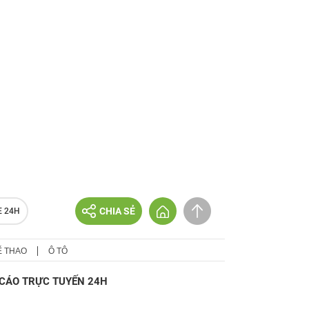
CHIA SẺ
E 24H
Ể THAO
Ô TÔ
CÁO TRỰC TUYẾN 24H