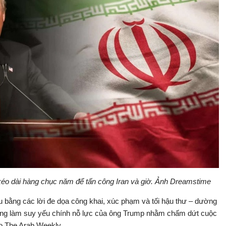
kéo dài hàng chục năm để tấn công Iran và giờ. Ảnh Dreamstime
 bằng các lời đe dọa công khai, xúc phạm và tối hậu thư – dường
đang làm suy yếu chính nỗ lực của ông Trump nhằm chấm dứt cuộc
eo The Arab Weekly.