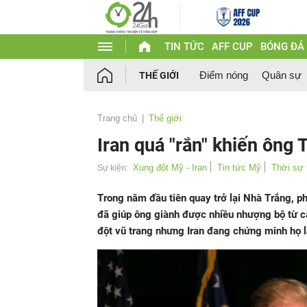
TIN TỨC
AFF CUP
BÓNG ĐÁ
Điểm nóng
Quân sự
THẾ GIỚI
Trang chủ
Thế giới
Iran quá "rắn" khiến ông 
Xung đột Mỹ - Iran
Tin tức Mỹ
Thời sự 
Sự kiện:
Trong năm đầu tiên quay trở lại Nhà Trắng, 
đã giúp ông giành được nhiều nhượng bộ từ c
đột vũ trang nhưng Iran đang chứng minh họ l