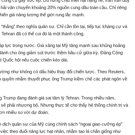
 công cụ gây sức ép. Dù hứng chịu thiệt hại nặng nề, Iran vẫn duy
g hải vận chuyển khoảng 20% nguồn cung dầu toàn cầu. Chỉ riêng
iến giá năng lượng thế giới rung lắc mạnh.
“thắng” theo nghĩa quân sự. Chỉ cần tồn tại, tiếp tục kháng cự và
 Tehran đã có thể coi đó là một thành công.
áp lực trong nước. Giá xăng tại Mỹ tăng mạnh sau khủng hoảng
ộ dành cho ông giảm sút trước thềm bầu cử giữa kỳ. Đảng Cộng
 Quốc hội nếu cuộc chiến kéo dài.
 dường như không có dấu hiệu thay đổi chiến lược. Theo Reuters,
nh quyền nhằm thuyết phục ông Trump kiềm chế các phát ngôn về
 Trump đang đánh giá sai tâm lý Tehran. Trong nhiều năm,
n sẽ phải nhượng bộ. Nhưng thực tế cho thấy hệ thống chính trị và
ơn nhiều so với dự đoán.
n dịch quân sự của Mỹ cùng chính sách “ngoại giao cưỡng ép”
 việc theo đuổi năng lực hạt nhân, nhằm tạo lá chắn giống như