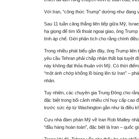
Với Iran, “công thức Trump” dường như đang 
Sau 11 tuần căng thẳng liên tiếp giữa Mỹ, Israe
hạ giọng để tìm lối thoát ngoại giao, ông Trump
tính áp chế. Giới phân tích cho rằng chính đi
Trong nhiều phát biểu gần đây, ông Trump liên 
yêu cầu Tehran phải chấp nhận thất bại tuyệt 
này không đạt thỏa thuận với Mỹ. Có thời điểm
“một ánh chớp khổng lồ bùng lên từ Iran” – ph
nhân.
Tuy nhiên, các chuyên gia Trung Đông cho rằng
đặc biệt trong bối cảnh nhiều chỉ huy cấp cao 
trước sức ép từ Washington gần như là điều k
Cựu nhà đàm phán Mỹ về Iran Rob Malley nhận 
“đầu hàng hoàn toàn”, đặc biệt là Iran – quốc 