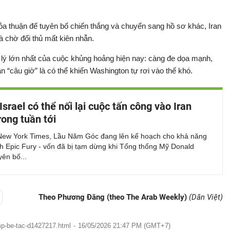
a thuận để tuyên bố chiến thắng và chuyển sang hồ sơ khác, Iran
và chờ đối thủ mất kiên nhẫn.
h lý lớn nhất của cuộc khủng hoảng hiện nay: càng đe dọa mạnh,
n “câu giờ” là có thể khiến Washington tự rơi vào thế khó.
Israel có thể nối lại cuộc tấn công vào Iran
rong tuần tới
New York Times, Lầu Năm Góc đang lên kế hoạch cho khả năng
h Epic Fury - vốn đã bị tạm dừng khi Tổng thống Mỹ Donald
ên bố...
Theo Phương Đăng (theo The Arab Weekly)
(Dân Việt)
ump-be-tac-d1427217.html
-
16/05/2026 21:47 PM (GMT+7)