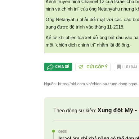
Kênh truyền hình Channel 12 của Israel cho biế
ninh và chính trị" của ông Netanyahu nhưng kh
Ông Netanyahu phải đối mặt với các cáo buộc
trạng được đệ trình vào tháng 11-2019.
Kể từ khi phiên tòa xét xử ông bắt đầu vào n
một "chiến dịch chính trị" nhằm lật đổ ông.
GỬI GÓP Ý
LƯU BÀI
CHIA SẺ
Nguồn: https://nld.com.vn/chien-su-trung-dong-ngay-
Xung đột Mỹ - 
Theo dòng sự kiện:
06/08
Israel ám chỉ khả năng có thể đơn 