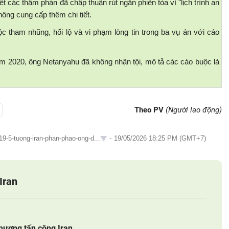
t các thẩm phán đã chấp thuận rút ngắn phiên tòa vì "lịch trình an
ông cung cấp thêm chi tiết.
 tham nhũng, hối lộ và vi phạm lòng tin trong ba vụ án với cáo
ăm 2020, ông Netanyahu đã không nhận tội, mô tả các cáo buộc là
Theo PV
(Người lao động)
19-5-tuong-iran-phan-phao-ong-d...
-
19/05/2026 18:25 PM (GMT+7)
Iran
phương tấn công Iran