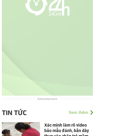
Advertisement
TIN TỨC
Xem thêm
Xác minh làm rõ video
bảo mẫu đánh, bắn dây