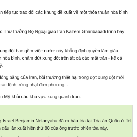
 tiếp tục trao đổi các khung đề xuất về một thỏa thuận hòa bình
c Thứ trưởng Bộ Ngoại giao Iran Kazem Gharibabadi trình bày
ung đột bao gồm việc nước này khẳng định quyền làm giàu
hòa bình, chấm dứt xung đột trên tất cả các mặt trận - kể cả
ỹ.
đóng băng của Iran, bồi thường thiệt hại trong đợt xung đột mới
ả các lệnh trừng phạt đơn phương...
ân Mỹ khỏi các khu vực xung quanh Iran.
 Israel Benjamin Netanyahu đã ra hầu tòa tại Tòa án Quận ở Tel
 dấu lần xuất hiện thứ 88 của ông trước phiên tòa này.