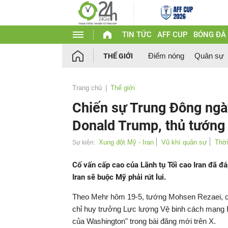
TIN TỨC
AFF CUP
BÓNG ĐÁ
Điểm nóng
Quân sự
THẾ GIỚI
Trang chủ
Thế giới
Chiến sự Trung Đông ngà
Donald Trump, thủ tướng I
Xung đột Mỹ - Iran
Vũ khí quân sự
Thời
Sự kiện:
Cố vấn cấp cao của Lãnh tụ Tối cao Iran đã đ
Iran sẽ buộc Mỹ phải rút lui.
Theo Mehr hôm 19-5, tướng Mohsen Rezaei, cố
chỉ huy trưởng Lực lượng Vệ binh cách mạng Hồ
của Washington" trong bài đăng mới trên X.