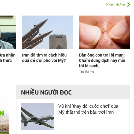
Xem thêm
hừa nhận
Iran đã tìm ra cách hiệu
Đàn ông con trai bị mụn:
h thức
quả để đối phó với Mỹ?
Chấm dung dịch này mỗi
tối là sạch,...
Tin tài trợ
NHIỀU NGƯỜI ĐỌC
Vũ khí 'thay đổi cuộc chơi' của
Mỹ thất thế trên bầu trời Iran