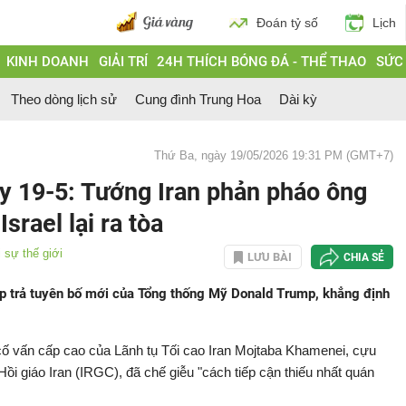
Đoán tỷ số
Lịch
KINH DOANH
GIẢI TRÍ
24H THÍCH BÓNG ĐÁ - THỂ THAO
SỨC
Theo dòng lịch sử
Cung đình Trung Hoa
Dài kỳ
Thứ Ba, ngày 19/05/2026 19:31 PM (GMT+7)
y 19-5: Tướng Iran phản pháo ông
srael lại ra tòa
 sự thế giới
LƯU BÀI
CHIA SẺ
áp trả tuyên bố mới của Tổng thống Mỹ Donald Trump, khẳng định
 vấn cấp cao của Lãnh tụ Tối cao Iran Mojtaba Khamenei, cựu
i giáo Iran (IRGC), đã chế giễu "cách tiếp cận thiếu nhất quán