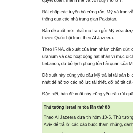
quyết đoán, mạnh mẽ và với quy mô lớn”.
Bất chấp các tuyên bố cứng rắn, Mỹ và Iran vẫn
thông qua các nhà trung gian Pakistan.
Bản đề xuất mới nhất mà Iran gửi Mỹ vừa đượ
trước Quốc hội Iran, theo Al Jazeera.
Theo IRNA, dề xuất của Iran nhằm chấm dứt x
uranium và các hoạt động hạt nhân vì mục đích 
Lebanon, dỡ bỏ lệnh phong tỏa hải quân của M
Đề xuất này cũng yêu cầu Mỹ trả lại tài sản bị 
nhất để hỗ trợ các nỗ lực tái thiết, dỡ bỏ tất c
Đặc biệt, bản đề xuất này cũng yêu cầu rút qu
Thủ tướng Israel ra tòa lần thứ 88
Theo Al Jazeera đưa tin hôm 19-5, Thủ tướng
Aviv để trả lời các cáo buộc tham nhũng, đánh