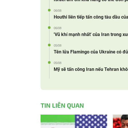
06/08
Houthi liên tiếp tấn công tàu dầu củ
06/08
'Vũ khí mạnh nhất' của Iran trong x
05/08
Tên lửa Flamingo của Ukraine có đủ 
05/08
Mỹ sẽ tấn công Iran nếu Tehran kh
TIN LIÊN QUAN