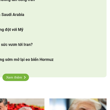
a Saudi Arabia
ung đột với Mỹ
sức vươn tới Iran?
ông sớm mở lại eo biển Hormuz
Xem thêm