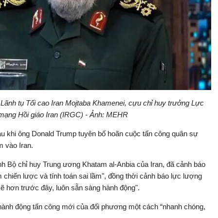
ãnh tụ Tối cao Iran Mojtaba Khamenei, cựu chỉ huy trưởng Lực
 mạng Hồi giáo Iran (IRGC) - Ảnh: MEHR
u khi ông Donald Trump tuyên bố hoãn cuộc tấn công quân sự
m vào Iran.
ệnh Bộ chỉ huy Trung ương Khatam al-Anbia của Iran, đã cảnh báo
 chiến lược và tính toán sai lầm", đồng thời cảnh báo lực lượng
mẽ hơn trước đây, luôn sẵn sàng hành động".
 hành động tấn công mới của đối phương một cách “nhanh chóng,