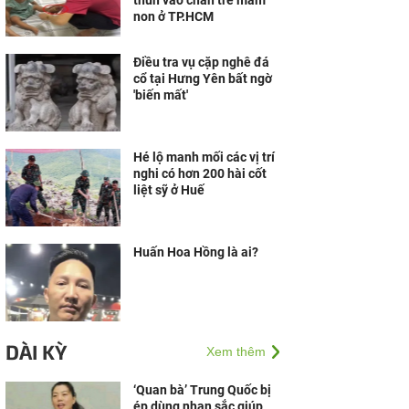
thun vào chân trẻ mầm
non ở TP.HCM
Điều tra vụ cặp nghê đá
cổ tại Hưng Yên bất ngờ
'biến mất'
Hé lộ manh mối các vị trí
nghi có hơn 200 hài cốt
liệt sỹ ở Huế
Huấn Hoa Hồng là ai?
DÀI KỲ
Xem thêm
‘Quan bà’ Trung Quốc bị
ép dùng nhan sắc giúp