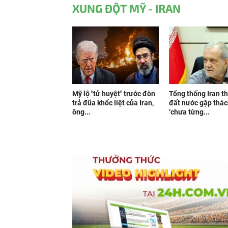
XUNG ĐỘT MỸ - IRAN
Mỹ lộ "tử huyệt" trước đòn
Tổng thống Iran t
trả đũa khốc liệt của Iran,
đất nước gặp thác
ông...
‘chưa từng...