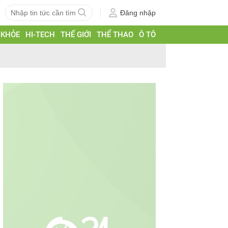
Đăng nhập
 KHỎE
HI-TECH
THẾ GIỚI
THỂ THAO
Ô TÔ