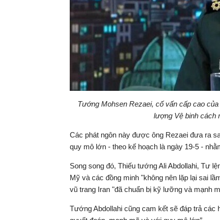
Tướng Mohsen Rezaei, cố vấn cấp cao của L
lượng Vệ binh cách
Các phát ngôn này được ông Rezaei đưa ra sa
quy mô lớn - theo kế hoạch là ngày 19-5 - nhằ
Song song đó, Thiếu tướng Ali Abdollahi, Tư l
Mỹ và các đồng minh "không nên lặp lại sai lầm
vũ trang Iran "đã chuẩn bị kỹ lưỡng và mạnh 
Tướng Abdollahi cũng cam kết sẽ đáp trả các