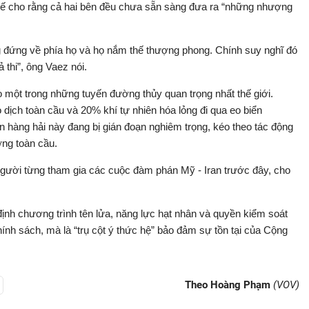
ế cho rằng cả hai bên đều chưa sẵn sàng đưa ra “những nhượng
ng đứng về phía họ và họ nắm thế thượng phong. Chính suy nghĩ đó
 thi”, ông Vaez nói.
o một trong những tuyến đường thủy quan trọng nhất thế giới.
dịch toàn cầu và 20% khí tự nhiên hóa lỏng đi qua eo biển
n hàng hải này đang bị gián đoạn nghiêm trọng, kéo theo tác động
ợng toàn cầu.
gười từng tham gia các cuộc đàm phán Mỹ - Iran trước đây, cho
ịnh chương trình tên lửa, năng lực hạt nhân và quyền kiểm soát
nh sách, mà là “trụ cột ý thức hệ” bảo đảm sự tồn tại của Cộng
Theo Hoàng Phạm
(VOV)