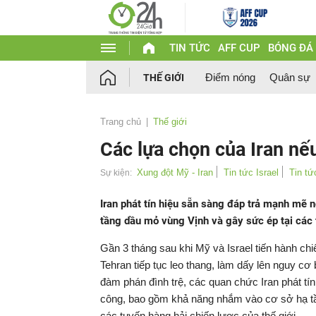
TIN TỨC
AFF CUP
BÓNG ĐÁ
Điểm nóng
Quân sự
THẾ GIỚI
Trang chủ
Thế giới
Các lựa chọn của Iran nếu
Xung đột Mỹ - Iran
Tin tức Israel
Tin t
Sự kiện:
Iran phát tín hiệu sẵn sàng đáp trả mạnh mẽ n
tầng dầu mỏ vùng Vịnh và gây sức ép tại các 
Gần 3 tháng sau khi Mỹ và Israel tiến hành ch
Tehran tiếp tục leo thang, làm dấy lên nguy c
đàm phán đình trệ, các quan chức Iran phát tí
công, bao gồm khả năng nhắm vào cơ sở hạ t
các tuyến hàng hải chiến lược của thế giới.