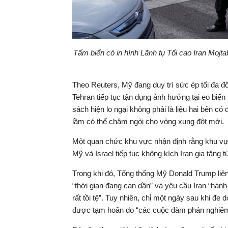
Tấm biển có in hình Lãnh tụ Tối cao Iran Mojta
Theo Reuters, Mỹ đang duy trì sức ép tối đa đố
Tehran tiếp tục tận dụng ảnh hưởng tại eo biể
sách hiện lo ngại không phải là liệu hai bên c
lầm có thể châm ngòi cho vòng xung đột mới.
Một quan chức khu vực nhận định rằng khu vực
Mỹ và Israel tiếp tục không kích Iran gia tăng 
Trong khi đó, Tổng thống Mỹ Donald Trump liên
“thời gian đang cạn dần” và yêu cầu Iran “hành
rất tồi tệ”. Tuy nhiên, chỉ một ngày sau khi đe
được tạm hoãn do “các cuộc đàm phán nghiêm 