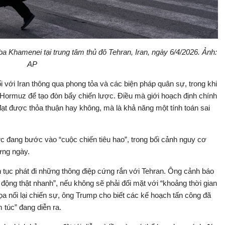
ba Khamenei tại trung tâm thủ đô Tehran, Iran, ngày 6/4/2026. Ảnh:
AP
i với Iran thông qua phong tỏa và các biện pháp quân sự, trong khi
n Hormuz để tạo đòn bẩy chiến lược. Điều mà giới hoạch định chính
ó đạt được thỏa thuận hay không, mà là khả năng một tính toán sai
 đang bước vào “cuộc chiến tiêu hao”, trong bối cảnh nguy cơ
từng ngày.
 tục phát đi những thông điệp cứng rắn với Tehran. Ông cảnh báo
 động thật nhanh”, nếu không sẽ phải đối mặt với “khoảng thời gian
 dọa nối lại chiến sự, ông Trump cho biết các kế hoạch tấn công đã
túc” đang diễn ra.