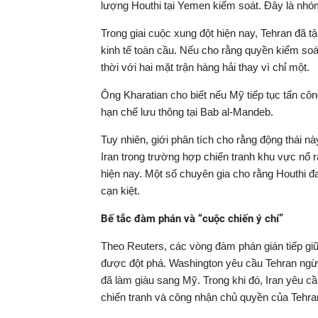
lượng Houthi tại Yemen kiểm soát. Đây là nhó
Trong giai cuộc xung đột hiện nay, Tehran đã tậ
kinh tế toàn cầu. Nếu cho rằng quyền kiểm so
thời với hai mặt trận hàng hải thay vì chỉ một.
Ông Kharatian cho biết nếu Mỹ tiếp tục tấn côn
hạn chế lưu thông tại Bab al-Mandeb.
Tuy nhiên, giới phân tích cho rằng động thái 
Iran trong trường hợp chiến tranh khu vực nổ r
hiện nay. Một số chuyên gia cho rằng Houthi 
cạn kiệt.
Bế tắc đàm phán và “cuộc chiến ý chí”
Theo Reuters, các vòng đàm phán gián tiếp giữ
được đột phá. Washington yêu cầu Tehran ngừn
đã làm giàu sang Mỹ. Trong khi đó, Iran yêu 
chiến tranh và công nhận chủ quyền của Tehra