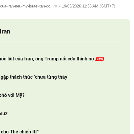
cua-iran-neu-my-israel-tan-co...
-
19/05/2026 11:33 AM (GMT+7)
Iran
hốc liệt của Iran, ông Trump nổi cơn thịnh nộ
gặp thách thức ‘chưa từng thấy’
 phó với Mỹ?
rmuz
cho Thế chiến III”