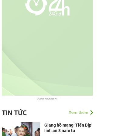
Advertisement
TIN TỨC
Xem thêm
Giang hồ mạng ‘Tiến Bịp’
lĩnh án 8 năm tù