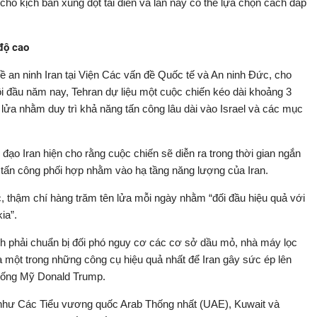
 cho kịch bản xung đột tái diễn và lần này có thể lựa chọn cách đáp
 độ cao
 an ninh Iran tại Viện Các vấn đề Quốc tế và An ninh Đức, cho
hồi đầu năm nay, Tehran dự liệu một cuộc chiến kéo dài khoảng 3
 lửa nhằm duy trì khả năng tấn công lâu dài vào Israel và các mục
h đạo Iran hiện cho rằng cuộc chiến sẽ diễn ra trong thời gian ngắn
tấn công phối hợp nhằm vào hạ tầng năng lượng của Iran.
, thậm chí hàng trăm tên lửa mỗi ngày nhằm “đối đầu hiệu quả với
ia”.
nh phải chuẩn bị đối phó nguy cơ các cơ sở dầu mỏ, nhà máy lọc
 một trong những công cụ hiệu quả nhất để Iran gây sức ép lên
thống Mỹ Donald Trump.
 như Các Tiểu vương quốc Arab Thống nhất (UAE), Kuwait và