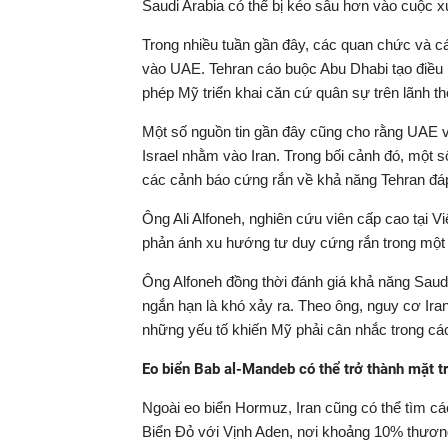
Saudi Arabia có thể bị kéo sâu hơn vào cuộc 
Trong nhiều tuần gần đây, các quan chức và cá
vào UAE. Tehran cáo buộc Abu Dhabi tạo điều 
phép Mỹ triển khai căn cứ quân sự trên lãnh th
Một số nguồn tin gần đây cũng cho rằng UAE v
Israel nhằm vào Iran. Trong bối cảnh đó, một s
các cảnh báo cứng rắn về khả năng Tehran đáp t
Ông Ali Alfoneh, nghiên cứu viên cấp cao tại 
phản ánh xu hướng tư duy cứng rắn trong một 
Ông Alfoneh đồng thời đánh giá khả năng Saudi
ngắn hạn là khó xảy ra. Theo ông, nguy cơ Ira
những yếu tố khiến Mỹ phải cân nhắc trong các
Eo biển Bab al-Mandeb có thể trở thành mặt t
Ngoài eo biển Hormuz, Iran cũng có thể tìm cá
Biển Đỏ với Vịnh Aden, nơi khoảng 10% thương