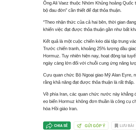
Ông Ali Vaez thuộc Nhóm Khủng hoảng Quốc t
bộ đau đớn” cần thiết để đạt thỏa thuận.
“Theo nhận thức của cả hai bên, thời gian đa
khiến việc đạt được thỏa thuận gần như bất khả
Kết quả là một cuộc chiến kéo dài tập trung và
Trước chiến tranh, khoảng 25% lượng dầu giao 
Hormuz. Tuy nhiên hiện nay, hoạt động tại tuyế
ngày càng lớn đối với chuỗi cung ứng năng lư
Cựu quan chức Bộ Ngoại giao Mỹ Alan Eyre, n
rằng khả năng đạt được thỏa thuận là rất thấp.
Về phía Iran, các quan chức nước này khẳng đ
eo biển Hormuz không đơn thuần là công cụ chí
hòa Hồi giáo Iran.
GỬI GÓP Ý
LƯU BÀI
CHIA SẺ