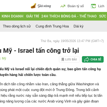
Đoán tỷ số
Lịch
KINH DOANH
GIẢI TRÍ
24H THÍCH BÓNG ĐÁ - THỂ THAO
SỨC
Theo dòng lịch sử
Cung đình Trung Hoa
Dài kỳ
Thứ Ba, ngày 19/05/2026 13:47 PM (GMT+7)
 Mỹ - Israel tấn công trở lại
ức Mỹ
LƯU BÀI
CHIA SẺ
ếu Mỹ và Israel nối lại chiến dịch quân sự, bao gồm tấn công hạ
tuyến hàng hải chiến lược toàn cầu.
iến dịch tấn công nhằm vào Iran, căng thẳng giữa Washington và
ơ bùng phát một cuộc xung đột mới ở Trung Đông. Trong bối cảnh
n hiệu rằng nước này sẵn sàng đáp trả mạnh mẽ nếu tiếp tục bị tấn
ầng năng lượng của các nước Arab vùng Vịnh và gây gián đoạn