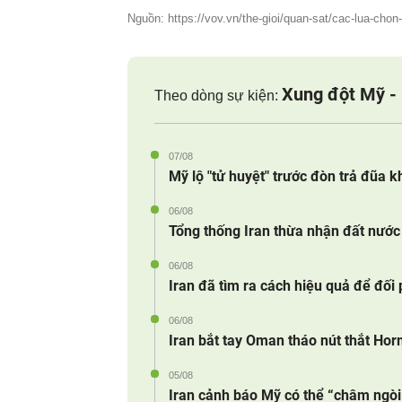
Nguồn: https://vov.vn/the-gioi/quan-sat/cac-lua-chon-
Xung đột Mỹ - 
Theo dòng sự kiện:
07/08
Mỹ lộ "tử huyệt" trước đòn trả đũa k
06/08
Tổng thống Iran thừa nhận đất nước 
06/08
Iran đã tìm ra cách hiệu quả để đối
06/08
Iran bắt tay Oman tháo nút thắt Ho
05/08
Iran cảnh báo Mỹ có thể “châm ngòi 