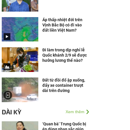
Áp thấp nhiệt đới trên
Vịnh Bắc Bộ có đi vào
đất liền Việt Nam?
Đi làm trong dịp nghỉ lễ
Quốc khánh 2/9 sẽ được
hưởng lương thế nào?
Đất từ đồi đổ ập xuống,
đẩy xe container trượt
dài trên đường
DÀI KỲ
Xem thêm
‘Quan bà’ Trung Quốc bị
ép dùng nhan sắc giúp