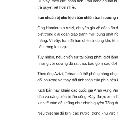
Dù vậy, theo giới phân tích, Iran đang chuẩn bị
trả quyết liệt hơn nhiều.
Iran chuẩn bị cho kịch bản chiến tranh cường
Ông Hamidreza Azizi, chuyên gia về các vấn đề
biết trong giai đoạn giao tranh mới bùng phát 
tháng. Vì vậy, Iran đã hạn chế sử dụng kho tên
tiêu trong khu vực.
Tuy nhiên, nếu chiến sự tái bùng phát, giới lãn
nhưng với cường độ rất cao, bao gồm các đợt 
Theo ông Azizi, Tehran có thể phóng hàng chục
đối phương và thay đổi tính toán của phía bên k
Kịch bản này khiến các quốc gia Arab vùng Vị
dầu và cảng biển bị tấn công. Đây được xem là
kinh tế toàn cầu cũng như chính quyền Tổng 
Nếu thiệt hại đủ lớn, các nước trong khu vực