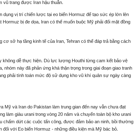
m vũ trang được Iran hậu thuẫn.
n dụng vị trí chiến lược tại eo biển Hormuz để tạo sức ép lớn lên
át Hormuz bị đe dọa, Iran có thể muốn buộc Mỹ phải đối mặt đồng
g cơ sở hạ tầng kinh tế của Iran, Tehran có thể đáp trả bằng cách
này không dễ thực hiện. Dù lực lượng Houthi từng cam kết bảo vệ
a, nhóm này đã phản ứng khá thận trọng trong giai đoạn giao tranh
đang phải tính toán mức độ sử dụng kho vũ khí quân sự ngày càng
a Mỹ và Iran do Pakistan làm trung gian đến nay vẫn chưa đạt
g làm giàu urani trong vòng 20 năm và chuyển toàn bộ kho urani
cầu chấm dứt các cuộc tấn công, được đảm bảo an ninh, bồi thường
n đối với Eo biển Hormuz - những điều kiện mà Mỹ bác bỏ.