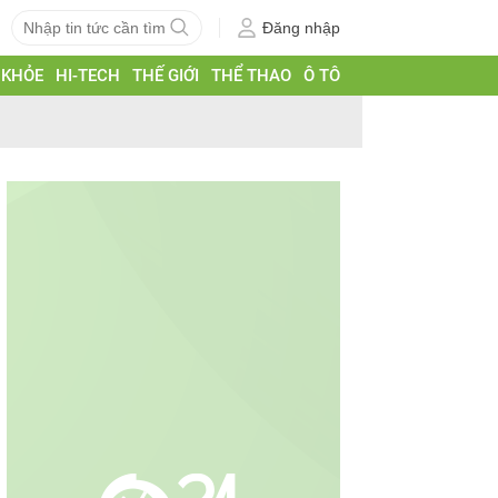
Đăng nhập
 KHỎE
HI-TECH
THẾ GIỚI
THỂ THAO
Ô TÔ