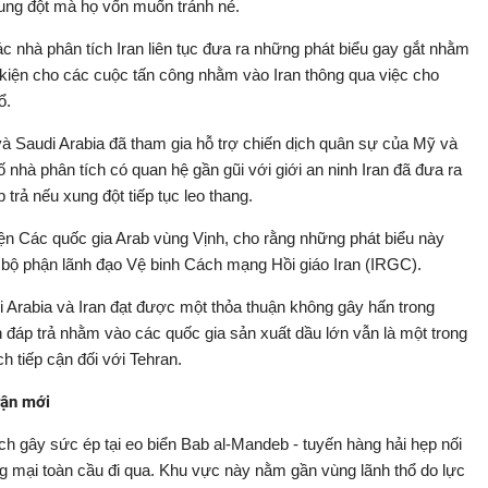
xung đột mà họ vốn muốn tránh né.
c nhà phân tích Iran liên tục đưa ra những phát biểu gay gắt nhằm
kiện cho các cuộc tấn công nhằm vào Iran thông qua việc cho
ổ.
à Saudi Arabia đã tham gia hỗ trợ chiến dịch quân sự của Mỹ và
ố nhà phân tích có quan hệ gần gũi với giới an ninh Iran đã đưa ra
rả nếu xung đột tiếp tục leo thang.
Viện Các quốc gia Arab vùng Vịnh, cho rằng những phát biểu này
bộ phận lãnh đạo Vệ binh Cách mạng Hồi giáo Iran (IRGC).
 Arabia và Iran đạt được một thỏa thuận không gây hấn trong
n đáp trả nhằm vào các quốc gia sản xuất dầu lớn vẫn là một trong
h tiếp cận đối với Tehran.
rận mới
ch gây sức ép tại eo biển Bab al-Mandeb - tuyến hàng hải hẹp nối
 mại toàn cầu đi qua. Khu vực này nằm gần vùng lãnh thổ do lực