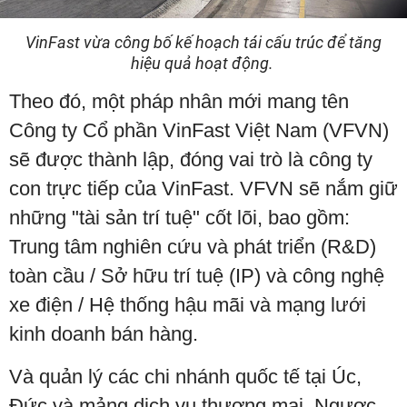
VinFast vừa công bố kế hoạch tái cấu trúc để tăng
hiệu quả hoạt động.
Theo đó, một pháp nhân mới mang tên
Công ty Cổ phần VinFast Việt Nam (VFVN)
sẽ được thành lập, đóng vai trò là công ty
con trực tiếp của VinFast. VFVN sẽ nắm giữ
những "tài sản trí tuệ" cốt lõi, bao gồm:
Trung tâm nghiên cứu và phát triển (R&D)
toàn cầu / Sở hữu trí tuệ (IP) và công nghệ
xe điện / Hệ thống hậu mãi và mạng lưới
kinh doanh bán hàng.
Và quản lý các chi nhánh quốc tế tại Úc,
Đức và mảng dịch vụ thương mại. Ngược