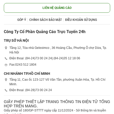
LIÊN HỆ QUẢNG CÁO
GÓP Ý
CHÍNH SÁCH BẢO MẬT
ĐIỀU KHOẢN SỬ DỤNG
Công Ty Cổ Phần Quảng Cáo Trực Tuyến 24h
TRỤ SỞ HÀ NỘI
Tầng 12, Tòa nhà Geleximco , 36 Hoàng Cầu, Phường Ô chợ Dừa, Tp.
Hà Nội
Điện thoại: (84-24)
73 00 24 24
| (84-24)
35 12 18 06
Fax:
0243 512 1804
CHI NHÁNH TP.HỒ CHÍ MINH
Tầng 11, Cao ốc 123-127 Võ Văn Tần, phường Xuân Hòa, Tp. Hồ Chí
Minh.
Điện thoại: (84-28)
73 00 24 24
GIẤY PHÉP THIẾT LẬP TRANG THÔNG TIN ĐIỆN TỬ TỔNG
HỢP TRÊN MẠNG.
Giấy phép số 180/GP-STTTT ngày cấp 11/12/2024 - Sở thông tin và truyền