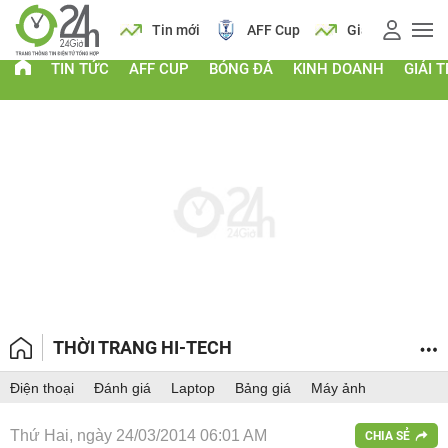
 vàng
Lịch
Tin mới
AFF Cup
Giá vàng
TIN TỨC
AFF CUP
BÓNG ĐÁ
KINH DOANH
GIẢI T
THỜI TRANG HI-TECH
Điện thoại
Đánh giá
Laptop
Bảng giá
Máy ảnh
Thứ Hai, ngày 24/03/2014 06:01 AM
CHIA SẺ