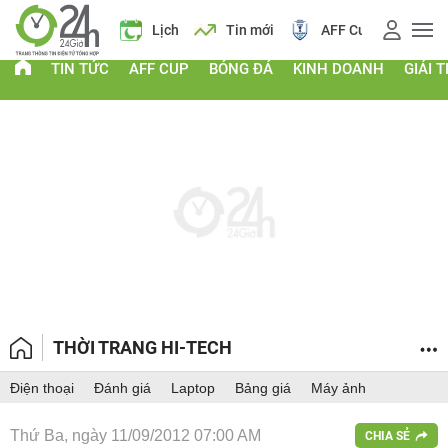
 vàng
Lịch
Tin mới
AFF Cup
Giá vàng
TIN TỨC
AFF CUP
BÓNG ĐÁ
KINH DOANH
GIẢI T
THỜI TRANG HI-TECH
Điện thoại
Đánh giá
Laptop
Bảng giá
Máy ảnh
Thứ Ba, ngày 11/09/2012 07:00 AM
CHIA SẺ