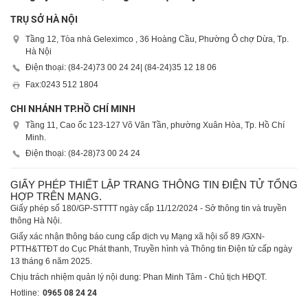
TRỤ SỞ HÀ NỘI
Tầng 12, Tòa nhà Geleximco , 36 Hoàng Cầu, Phường Ô chợ Dừa, Tp.
Hà Nội
Điện thoại: (84-24)
73 00 24 24
| (84-24)
35 12 18 06
Fax:
0243 512 1804
CHI NHÁNH TP.HỒ CHÍ MINH
Tầng 11, Cao ốc 123-127 Võ Văn Tần, phường Xuân Hòa, Tp. Hồ Chí
Minh.
Điện thoại: (84-28)
73 00 24 24
GIẤY PHÉP THIẾT LẬP TRANG THÔNG TIN ĐIỆN TỬ TỔNG
HỢP TRÊN MẠNG.
Giấy phép số 180/GP-STTTT ngày cấp 11/12/2024 - Sở thông tin và truyền
thông Hà Nội.
Giấy xác nhận thông báo cung cấp dịch vụ Mạng xã hội số 89 /GXN-
PTTH&TTĐT do Cục Phát thanh, Truyền hình và Thông tin Điện tử cấp ngày
13 tháng 6 năm 2025.
Chịu trách nhiệm quản lý nội dung: Phan Minh Tâm - Chủ tịch HĐQT.
Hotline:
0965 08 24 24