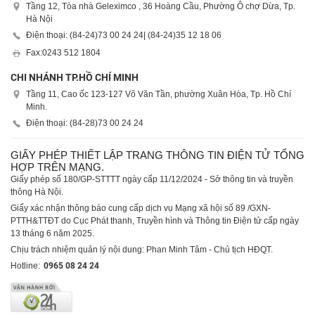
Tầng 12, Tòa nhà Geleximco , 36 Hoàng Cầu, Phường Ô chợ Dừa, Tp.
Hà Nội
Điện thoại: (84-24)
73 00 24 24
| (84-24)
35 12 18 06
Fax:
0243 512 1804
CHI NHÁNH TP.HỒ CHÍ MINH
Tầng 11, Cao ốc 123-127 Võ Văn Tần, phường Xuân Hòa, Tp. Hồ Chí
Minh.
Điện thoại: (84-28)
73 00 24 24
GIẤY PHÉP THIẾT LẬP TRANG THÔNG TIN ĐIỆN TỬ TỔNG
HỢP TRÊN MẠNG.
Giấy phép số 180/GP-STTTT ngày cấp 11/12/2024 - Sở thông tin và truyền
thông Hà Nội.
Giấy xác nhận thông báo cung cấp dịch vụ Mạng xã hội số 89 /GXN-
PTTH&TTĐT do Cục Phát thanh, Truyền hình và Thông tin Điện tử cấp ngày
13 tháng 6 năm 2025.
Chịu trách nhiệm quản lý nội dung: Phan Minh Tâm - Chủ tịch HĐQT.
Hotline:
0965 08 24 24