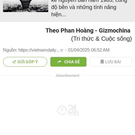
kế nguyên bản năm 1983, cùng
độ bền và những tính năng
hiện...
Theo Phan Hoàng - Gizmochina
(Tri thức & Cuộc sống)
Nguồn: https://vietnamdaily...
-
01/04/2025 06:52 AM
GỬI GÓP Ý
CHIA SẺ
LƯU BÀI