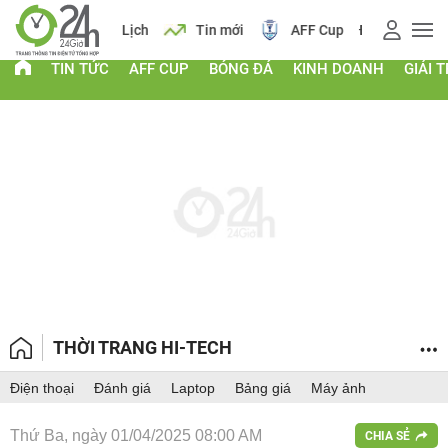
 vàng
Lịch
Tin mới
AFF Cup
Điểm chuẩn 2026
TIN TỨC
AFF CUP
BÓNG ĐÁ
KINH DOANH
GIẢI T
THỜI TRANG HI-TECH
Điện thoại
Đánh giá
Laptop
Bảng giá
Máy ảnh
Thứ Ba, ngày 01/04/2025 08:00 AM
CHIA SẺ