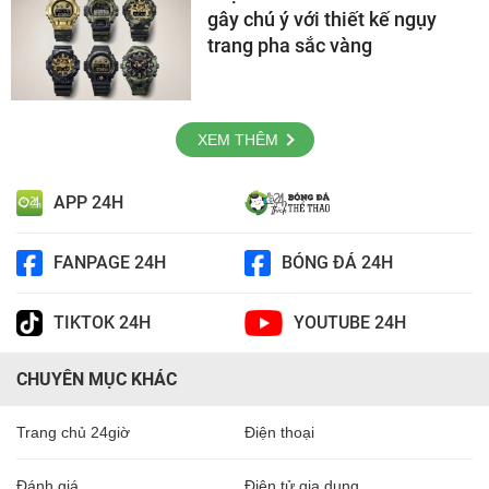
gây chú ý với thiết kế ngụy
trang pha sắc vàng
XEM THÊM
APP 24H
FANPAGE 24H
BÓNG ĐÁ 24H
TIKTOK 24H
YOUTUBE 24H
CHUYÊN MỤC KHÁC
Trang chủ 24giờ
Điện thoại
Đánh giá
Điện tử gia dụng