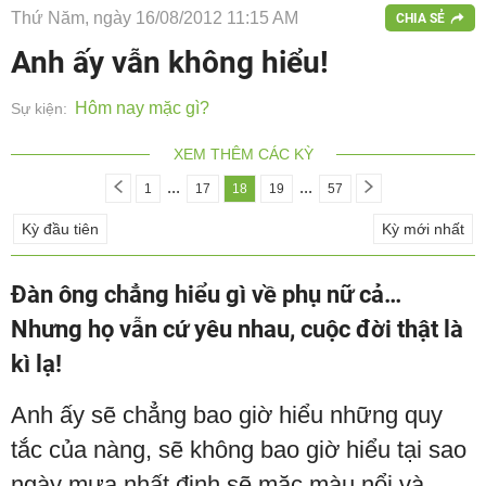
Thứ Năm, ngày 16/08/2012 11:15 AM
CHIA SẺ
Anh ấy vẫn không hiểu!
Hôm nay mặc gì?
Sự kiện:
XEM THÊM CÁC KỲ
...
...
1
17
18
19
57
Kỳ đầu tiên
Kỳ mới nhất
Đàn ông chẳng hiểu gì về phụ nữ cả…
Nhưng họ vẫn cứ yêu nhau, cuộc đời thật là
kì lạ!
Anh ấy sẽ chẳng bao giờ hiểu những quy
tắc của nàng, sẽ không bao giờ hiểu tại sao
ngày mưa nhất định sẽ mặc màu nổi và