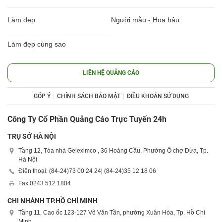
Làm đẹp
Người mẫu - Hoa hậu
Làm đẹp cùng sao
LIÊN HỆ QUẢNG CÁO
GÓP Ý
CHÍNH SÁCH BẢO MẬT
ĐIỀU KHOẢN SỬ DỤNG
Công Ty Cổ Phần Quảng Cáo Trực Tuyến 24h
TRỤ SỞ HÀ NỘI
Tầng 12, Tòa nhà Geleximco , 36 Hoàng Cầu, Phường Ô chợ Dừa, Tp.
Hà Nội
Điện thoại: (84-24)
73 00 24 24
| (84-24)
35 12 18 06
Fax:
0243 512 1804
CHI NHÁNH TP.HỒ CHÍ MINH
Tầng 11, Cao ốc 123-127 Võ Văn Tần, phường Xuân Hòa, Tp. Hồ Chí
Minh.