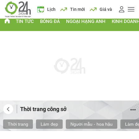
 vàng
Giá xăng
Lịch
Tin mới
Giá vàng
Giá xăng
TIN TỨC
BÓNG ĐÁ
NGOẠI HẠNG ANH
KINH DOAN
Thời trang công sở
Thời trang
Làm đẹp
Người mẫu - hoa hậu
Làm đẹ