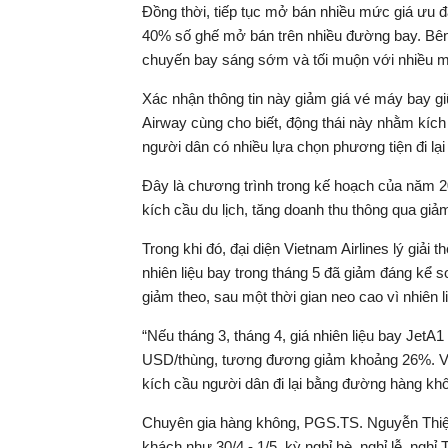
Đồng thời, tiếp tục mở bán nhiều mức giá ưu đ
40% số ghế mở bán trên nhiều đường bay. Bên 
chuyến bay sáng sớm và tối muộn với nhiều mứ
Xác nhận thông tin này giảm giá vé máy bay g
Airway cùng cho biết, động thái này nhằm kíc
người dân có nhiều lựa chọn phương tiện đi lại
Đây là chương trình trong kế hoạch của năm 2
kích cầu du lịch, tăng doanh thu thông qua giả
Trong khi đó, đại diện Vietnam Airlines lý giải
nhiên liệu bay trong tháng 5 đã giảm đáng kể so
giảm theo, sau một thời gian neo cao vì nhiên l
“Nếu tháng 3, tháng 4, giá nhiên liệu bay Jet
USD/thùng, tương đương giảm khoảng 26%. Vì t
kích cầu người dân đi lại bằng đường hàng khôn
Chuyên gia hàng không, PGS.TS. Nguyễn Thiện
khách như 30/4 - 1/5, kỳ nghỉ hè, nghỉ lễ, nghỉ