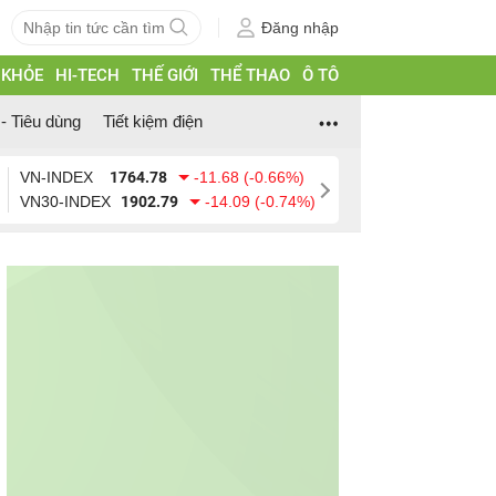
Đăng nhập
 KHỎE
HI-TECH
THẾ GIỚI
THỂ THAO
Ô TÔ
- Tiêu dùng
Tiết kiệm điện
VN-INDEX
1764.78
-11.68 (-0.66%)
VN30-INDEX
1902.79
-14.09 (-0.74%)