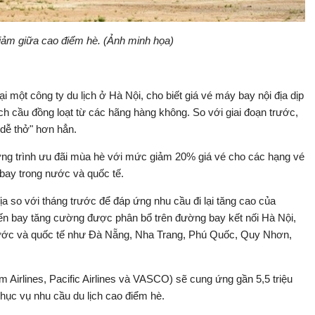
iảm giữa cao điểm hè. (Ảnh minh họa)
i một công ty du lịch ở Hà Nội, cho biết giá vé máy bay nội địa dịp
h cầu đồng loạt từ các hãng hàng không. So với giai đoạn trước,
"dễ thở" hơn hẳn.
ương trình ưu đãi mùa hè với mức giảm 20% giá vé cho các hạng vé
bay trong nước và quốc tế.
a so với tháng trước để đáp ứng nhu cầu đi lại tăng cao của
ến bay tăng cường được phân bổ trên đường bay kết nối Hà Nội,
 nước và quốc tế như Đà Nẵng, Nha Trang, Phú Quốc, Quy Nhơn,
 Airlines, Pacific Airlines và VASCO) sẽ cung ứng gần 5,5 triệu
phục vụ nhu cầu du lịch cao điểm hè.