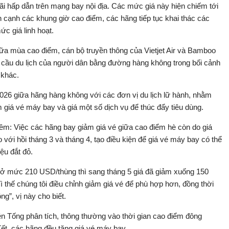
ãi hấp dẫn trên mạng bay nội địa. Các mức giá này hiện chiếm tới
cạnh các khung giờ cao điểm, các hãng tiếp tục khai thác các
c giá linh hoạt.
iữa mùa cao điểm, cán bộ truyền thông của Vietjet Air và Bamboo
h cầu du lịch của người dân bằng đường hàng không trong bối cảnh
 khác.
026 giữa hãng hàng không với các đơn vị du lịch lữ hành, nhằm
m giá vé máy bay và giá một số dịch vụ để thúc đẩy tiêu dùng.
 thêm: Việc các hãng bay giảm giá vé giữa cao điểm hè còn do giá
 với hồi tháng 3 và tháng 4, tạo điều kiện để giá vé máy bay có thể
iệu đắt đỏ.
A1 ở mức 210 USD/thùng thì sang tháng 5 giá đã giảm xuống 150
hế chúng tôi điều chỉnh giảm giá vé để phù hợp hơn, đồng thời
g”, vị này cho biết.
 Tống phân tích, thông thường vào thời gian cao điểm đông
 Tết, các hãng đều tăng giá vé máy bay.