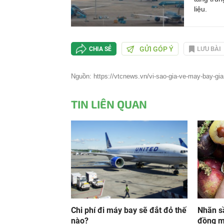
liệu.
GỬI GÓP Ý
LƯU BÀI
CHIA SẺ
Nguồn: https://vtcnews.vn/vi-sao-gia-ve-may-bay-gia
TIN LIÊN QUAN
Chi phí đi máy bay sẽ đắt đỏ thế
Nhãn sầ
nào?
đồng m