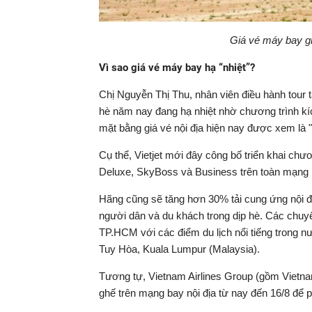
Giá vé máy bay g
Vì sao giá vé máy bay hạ “nhiệt”?
Chị Nguyễn Thị Thu, nhân viên điều hành tour tạ
hè năm nay đang hạ nhiệt nhờ chương trình kíc
mặt bằng giá vé nội địa hiện nay được xem là 
Cụ thể, Vietjet mới đây công bố triển khai ch
Deluxe, SkyBoss và Business trên toàn mạng 
Hãng cũng sẽ tăng hơn 30% tải cung ứng nội đị
người dân và du khách trong dịp hè. Các chuy
TP.HCM với các điểm du lịch nổi tiếng trong
Tuy Hòa, Kuala Lumpur (Malaysia).
Tương tự, Vietnam Airlines Group (gồm Vietnam
ghế trên mạng bay nội địa từ nay đến 16/8 để 