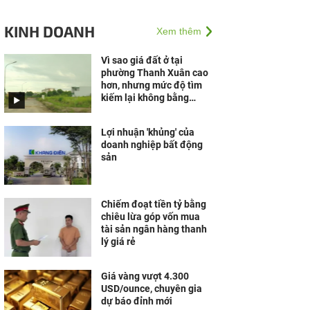
KINH DOANH
Xem thêm
Vì sao giá đất ở tại
phường Thanh Xuân cao
hơn, nhưng mức độ tìm
kiếm lại không bằng
phường Hà Đông, Dương
nội?
Lợi nhuận 'khủng' của
doanh nghiệp bất động
sản
Chiếm đoạt tiền tỷ bằng
chiêu lừa góp vốn mua
tài sản ngân hàng thanh
lý giá rẻ
Giá vàng vượt 4.300
USD/ounce, chuyên gia
dự báo đỉnh mới