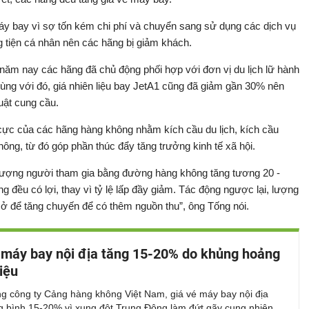
máy bay vì sợ tốn kém chi phí và chuyển sang sử dụng các dịch vụ
 tiện cá nhân nên các hãng bị giảm khách.
năm nay các hãng đã chủ động phối hợp với đơn vị du lịch lữ hành
ùng với đó, giá nhiên liệu bay JetA1 cũng đã giảm gần 30% nên
uật cung cầu.
 cực của các hãng hàng không nhằm kích cầu du lịch, kích cầu
ông, từ đó góp phần thúc đẩy tăng trưởng kinh tế xã hội.
lượng người tham gia bằng đường hàng không tăng tương 20 -
 đều có lợi, thay vì tỷ lệ lấp đầy giảm. Tác động ngược lại, lượng
 sở để tăng chuyến để có thêm nguồn thu”, ông Tống nói.
 máy bay nội địa tăng 15-20% do khủng hoảng
liệu
g công ty Cảng hàng không Việt Nam, giá vé máy bay nội địa
ng bình 15-20% vì xung đột Trung Đông làm đứt gãy cung nhiên