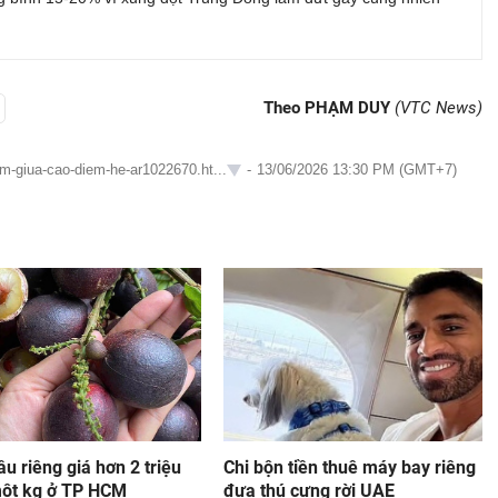
Theo PHẠM DUY
(VTC News)
m-giua-cao-diem-he-ar1022670.ht...
-
13/06/2026 13:30 PM (GMT+7)
u riêng giá hơn 2 triệu
Chi bộn tiền thuê máy bay riêng
ột kg ở TP HCM
đưa thú cưng rời UAE