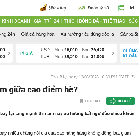
Đoán tỷ số
Lịch
KINH DOANH
GIẢI TRÍ
24H THÍCH BÓNG ĐÁ - THỂ THAO
SỨC
ờng 24h
Giá cả hàng hóa
Xu hướng tiêu dùng độc lạ
Sản xuất 
700
USD
Mua
26,010
Bán
26,420
CHỨNG
TỶ GIÁ
KHOÁN
200
EUR
Mua
29,510
Bán
31,066
Thứ Bảy, ngày 13/06/2026 16:30 PM (GMT+7)
ảm giữa cao điểm hè?
LƯU BÀI
CHIA SẺ
ay lại tăng mạnh thì năm nay xu hướng bất ngờ đảo chiều khiến
bay nhiều chặng nội địa của các hãng hàng không đồng loạt giảm