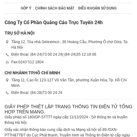
GÓP Ý
CHÍNH SÁCH BẢO MẬT
ĐIỀU KHOẢN SỬ DỤNG
Công Ty Cổ Phần Quảng Cáo Trực Tuyến 24h
TRỤ SỞ HÀ NỘI
Tầng 12, Tòa nhà Geleximco , 36 Hoàng Cầu, Phường Ô chợ Dừa, Tp.
Hà Nội
Điện thoại: (84-24)
73 00 24 24
| (84-24)
35 12 18 06
Fax:
0243 512 1804
CHI NHÁNH TP.HỒ CHÍ MINH
Tầng 11, Cao ốc 123-127 Võ Văn Tần, phường Xuân Hòa, Tp. Hồ Chí
Minh.
Điện thoại: (84-28)
73 00 24 24
GIẤY PHÉP THIẾT LẬP TRANG THÔNG TIN ĐIỆN TỬ TỔNG
HỢP TRÊN MẠNG.
Giấy phép số 180/GP-STTTT ngày cấp 11/12/2024 - Sở thông tin và truyền
thông Hà Nội.
Giấy xác nhận thông báo cung cấp dịch vụ Mạng xã hội số 89 /GXN-
PTTH&TTĐT do Cục Phát thanh, Truyền hình và Thông tin Điện tử cấp ngày