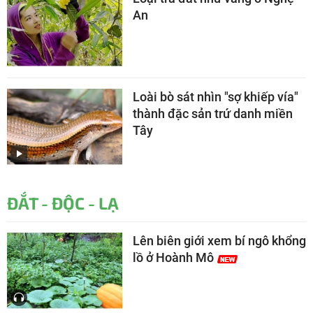
An
Loài bò sát nhìn "sợ khiếp vía"
thành đặc sản trứ danh miền
Tây
ĐẮT - ĐỘC - LẠ
Lên biên giới xem bí ngô khổng
lồ ở Hoành Mô