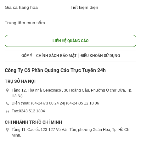
Giá cả hàng hóa
Tiết kiệm điện
Trung tâm mua sắm
LIÊN HỆ QUẢNG CÁO
GÓP Ý
CHÍNH SÁCH BẢO MẬT
ĐIỀU KHOẢN SỬ DỤNG
Công Ty Cổ Phần Quảng Cáo Trực Tuyến 24h
TRỤ SỞ HÀ NỘI
Tầng 12, Tòa nhà Geleximco , 36 Hoàng Cầu, Phường Ô chợ Dừa, Tp.
Hà Nội
Điện thoại: (84-24)
73 00 24 24
| (84-24)
35 12 18 06
Fax:
0243 512 1804
CHI NHÁNH TP.HỒ CHÍ MINH
Tầng 11, Cao ốc 123-127 Võ Văn Tần, phường Xuân Hòa, Tp. Hồ Chí
Minh.