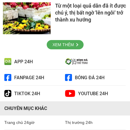
Từ một loại quả dân đã ít được
chú ý, thị bất ngờ 'lên ngôi' trở
thành xu hướng
XEM THÊM
APP 24H
FANPAGE 24H
BÓNG ĐÁ 24H
TIKTOK 24H
YOUTUBE 24H
CHUYÊN MỤC KHÁC
Trang chủ 24giờ
Thị trường 24h