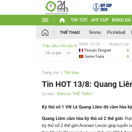
TIN TỨC
AFF CUP
BÓNG ĐÁ
Tennis
Pickleball
THỂ THAO
Rogers Cup
06/08 - 07:25
Rogers Cup
06/08 - 07:30
Rogers Cup
06/
Trận đấu nổi bật
ev
0
Titouan Droguet
0
Learner Tien
-
Zandschulp
1
Jaime Faria
0
Gael Monfils
-
Trang chủ
Thể thao
Tin HOT 13/8: Quang Liêm
Điểm tin THỂ THAO
Sự kiện:
Kỳ thủ số 1 VN Lê Quang Liêm đã cầm hòa kỳ 
Quang Liêm cầm hòa kỳ thủ số 2 thế giới.
Rạn
kỳ thủ số 2 thế giới Aronian Levon giúp tuyể