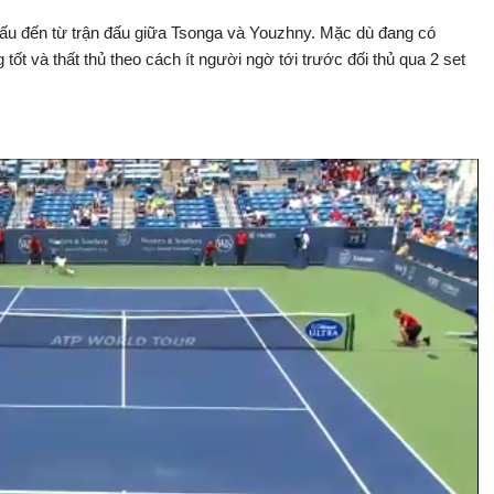
 đấu đến từ trận đấu giữa Tsonga và Youzhny. Mặc dù đang có
t và thất thủ theo cách ít người ngờ tới trước đối thủ qua 2 set