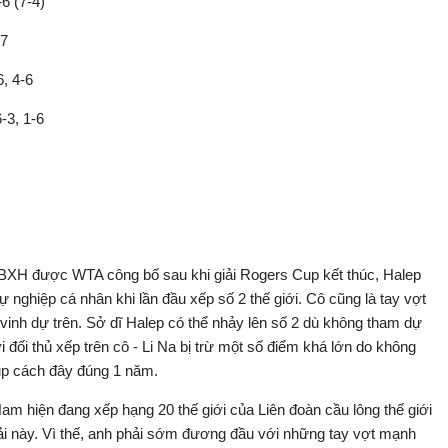
6 (7-4)
-7
6, 4-6
-3, 1-6
XH được WTA công bố sau khi giải Rogers Cup kết thúc, Halep
ự nghiệp cá nhân khi lần đầu xếp số 2 thế giới. Cô cũng là tay vợt
vinh dự trên. Sở dĩ Halep có thể nhảy lên số 2 dù không tham dự
 đối thủ xếp trên cô - Li Na bị trừ một số điểm khá lớn do không
up cách đây đúng 1 năm.
am hiện đang xếp hạng 20 thế giới của Liên đoàn cầu lông thế giới
iải này. Vì thế, anh phải sớm đương đầu với những tay vợt mạnh