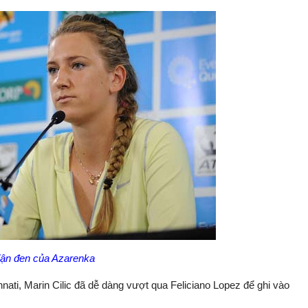
ận đen của Azarenka
nnati, Marin Cilic đã dễ dàng vượt qua Feliciano Lopez để ghi vào