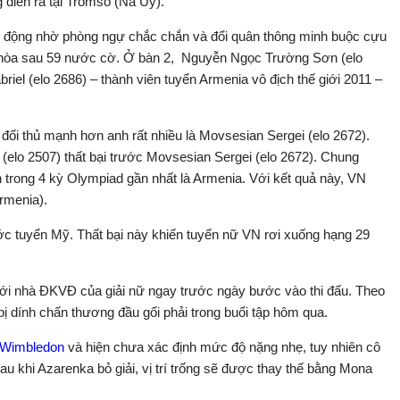
 diễn ra tại Tromso (Na Uy).
ủ động nhờ phòng ngự chắc chắn và đổi quân thông minh buộc cựu
 hòa sau 59 nước cờ. Ở bàn 2, Nguyễn Ngọc Trường Sơn (elo
iel (elo 2686) – thành viên tuyển Armenia vô địch thế giới 2011 –
ối thủ mạnh hơn anh rất nhiều là Movsesian Sergei (elo 2672).
elo 2507) thất bại trước Movsesian Sergei (elo 2672). Chung
h trong 4 kỳ Olympiad gần nhất là Armenia. Với kết quả này, VN
rmenia).
rước tuyển Mỹ. Thất bại này khiến tuyển nữ VN rơi xuống hạng 29
ới nhà ĐKVĐ của giải nữ ngay trước ngày bước vào thi đấu. Theo
ị dính chấn thương đầu gối phải trong buổi tập hôm qua.
Wimbledon
và hiện chưa xác định mức độ nặng nhẹ, tuy nhiên cô
u khi Azarenka bỏ giải, vị trí trống sẽ được thay thế bằng Mona