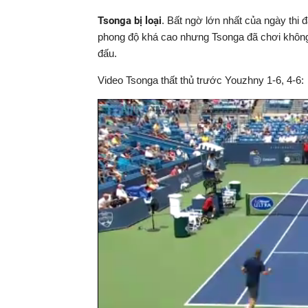
Tsonga bị loại
. Bất ngờ lớn nhất của ngày thi
phong độ khá cao nhưng Tsonga đã chơi không tố
đấu.
Video Tsonga thất thủ trước Youzhny 1-6, 4-6: