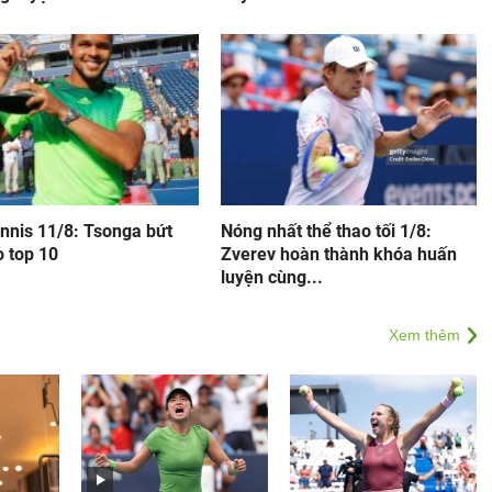
nnis 11/8: Tsonga bứt
Nóng nhất thể thao tối 1/8:
o top 10
Zverev hoàn thành khóa huấn
luyện cùng...
Xem thêm