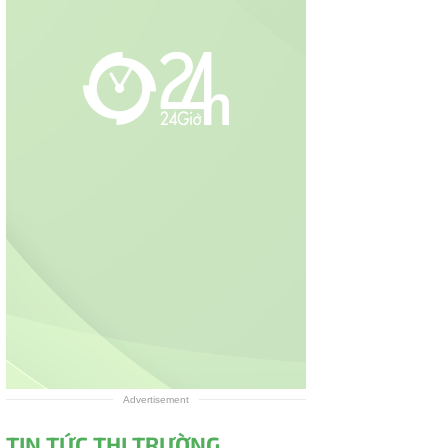
Advertisement
TIN TỨC THỊ TRƯỜNG