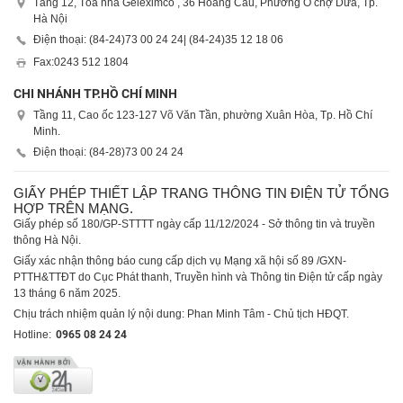
Tầng 12, Tòa nhà Geleximco , 36 Hoàng Cầu, Phường Ô chợ Dừa, Tp.
Hà Nội
Điện thoại: (84-24)
73 00 24 24
| (84-24)
35 12 18 06
Fax:
0243 512 1804
CHI NHÁNH TP.HỒ CHÍ MINH
Tầng 11, Cao ốc 123-127 Võ Văn Tần, phường Xuân Hòa, Tp. Hồ Chí
Minh.
Điện thoại: (84-28)
73 00 24 24
GIẤY PHÉP THIẾT LẬP TRANG THÔNG TIN ĐIỆN TỬ TỔNG
HỢP TRÊN MẠNG.
Giấy phép số 180/GP-STTTT ngày cấp 11/12/2024 - Sở thông tin và truyền
thông Hà Nội.
Giấy xác nhận thông báo cung cấp dịch vụ Mạng xã hội số 89 /GXN-
PTTH&TTĐT do Cục Phát thanh, Truyền hình và Thông tin Điện tử cấp ngày
13 tháng 6 năm 2025.
Chịu trách nhiệm quản lý nội dung: Phan Minh Tâm - Chủ tịch HĐQT.
Hotline:
0965 08 24 24