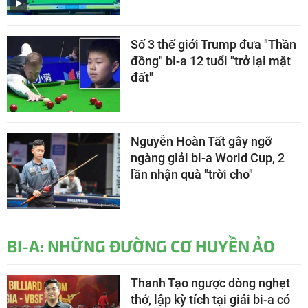
Số 3 thế giới Trump đưa "Thần
đồng" bi-a 12 tuổi "trở lại mặt
đất"
Nguyễn Hoàn Tất gây ngỡ
ngàng giải bi-a World Cup, 2
lần nhận quà "trời cho"
BI-A: NHỮNG ĐƯỜNG CƠ HUYỀN ẢO
Thanh Tạo ngược dòng nghẹt
thở, lập kỳ tích tại giải bi-a có