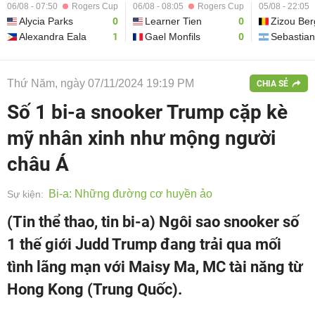
06/08 - 07:50
Rogers Cup
06/08 - 08:05
Rogers Cup
05/08 - 22:05
Alycia Parks
0
Learner Tien
0
Zizou Ber
Alexandra Eala
1
Gael Monfils
0
Sebastia
Thứ Năm, ngày 07/11/2024 19:19 PM
CHIA SẺ
Số 1 bi-a snooker Trump cặp kè
mỹ nhân xinh như mộng người
châu Á
Bi-a: Những đường cơ huyền ảo
Sự kiện:
(Tin thể thao, tin bi-a) Ngôi sao snooker số
1 thế giới Judd Trump đang trải qua mối
tình lãng mạn với Maisy Ma, MC tài năng từ
Hong Kong (Trung Quốc).