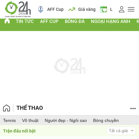
ch
Tin mới
AFF Cup
Giá vàng
Lịch
Ti
TIN TỨC
AFF CUP
BÓNG ĐÁ
NGOẠI HẠNG ANH
THỂ THAO
Tennis
Võ thuật
Người đẹp - Ngôi sao
Bóng chuyền
Trận đấu nổi bật 
Tất cả giải