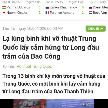
06/08 - 04:05
Rogers Cup
06/08 - 05:15
Rogers Cup
06/08 - 06:10
Panna Udvardy
0
Karen Khachanov
0
Daniil Me
Naomi Osaka
2
Terence Atmane
2
Botic Van
Thứ Tư, ngày 10/06/2026 00:03 AM
CHIA SẺ
Lạ lùng binh khí võ thuật Trung
Quốc lấy cảm hứng từ Long đầu
trảm của Bao Công
Võ thuật Trung Quốc
Sự kiện:
Trong 13 binh khí kỳ môn trong võ thuật của
Trung Quốc, có một binh khí lấy cảm hứng
từ Long đầu trảm của Bao Thanh Thiên.