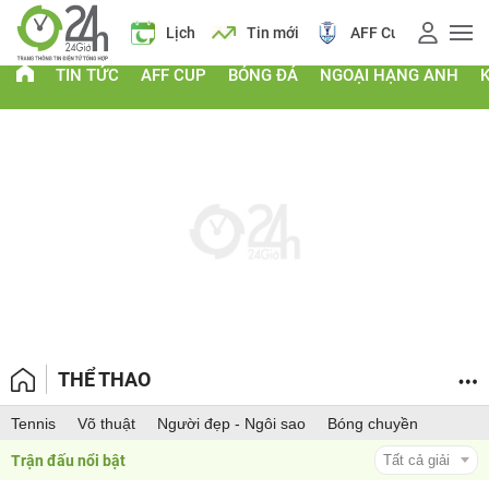
 vàng
Lịch
Tin mới
AFF Cup
Giá vàng
TIN TỨC
AFF CUP
BÓNG ĐÁ
NGOẠI HẠNG ANH
THỂ THAO
Tennis
Võ thuật
Người đẹp - Ngôi sao
Bóng chuyền
Trận đấu nổi bật 
Tất cả giải