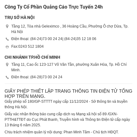
Công Ty Cổ Phần Quảng Cáo Trực Tuyến 24h
TRỤ SỞ HÀ NỘI
Tầng 12, Tòa nhà Geleximco , 36 Hoàng Cầu, Phường Ô chợ Dừa, Tp.
Hà Nội
Điện thoại: (84-24)
73 00 24 24
| (84-24)
35 12 18 06
Fax:
0243 512 1804
CHI NHÁNH TP.HỒ CHÍ MINH
Tầng 11, Cao ốc 123-127 Võ Văn Tần, phường Xuân Hòa, Tp. Hồ Chí
Minh.
Điện thoại: (84-28)
73 00 24 24
GIẤY PHÉP THIẾT LẬP TRANG THÔNG TIN ĐIỆN TỬ TỔNG
HỢP TRÊN MẠNG.
Giấy phép số 180/GP-STTTT ngày cấp 11/12/2024 - Sở thông tin và truyền
thông Hà Nội.
Giấy xác nhận thông báo cung cấp dịch vụ Mạng xã hội số 89 /GXN-
PTTH&TTĐT do Cục Phát thanh, Truyền hình và Thông tin Điện tử cấp ngày
13 tháng 6 năm 2025.
Chịu trách nhiệm quản lý nội dung: Phan Minh Tâm - Chủ tịch HĐQT.