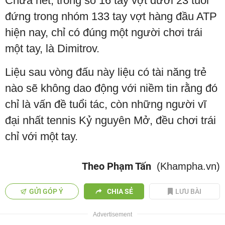
Chưa hết, trong số 16 tay vợt dưới 23 tuổi
đứng trong nhóm 133 tay vợt hàng đầu ATP
hiện nay, chỉ có đúng một người chơi trái
một tay, là Dimitrov.
Liệu sau vòng đấu này liệu có tài năng trẻ
nào sẽ không dao động với niềm tin rằng đó
chỉ là vấn đề tuổi tác, còn những người vĩ
đại nhất tennis Kỷ nguyên Mở, đều chơi trái
chỉ với một tay.
Theo Phạm Tấn
(Khampha.vn)
GỬI GÓP Ý
CHIA SẺ
LƯU BÀI