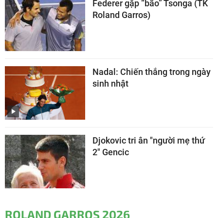
Federer gặp “bão” Tsonga (TK
Roland Garros)
Nadal: Chiến thắng trong ngày
sinh nhật
Djokovic tri ân "người mẹ thứ
2" Gencic
ROLAND GARROS 2026