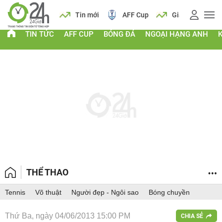
 vàng
Lịch
Tin mới
AFF Cup
Giá vàng
TIN TỨC
AFF CUP
BÓNG ĐÁ
NGOẠI HẠNG ANH
THỂ THAO
Tennis
Võ thuật
Người đẹp - Ngôi sao
Bóng chuyền
Thứ Ba, ngày 04/06/2013 15:00 PM
CHIA SẺ