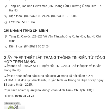
Tầng 12, Tòa nhà Geleximco , 36 Hoàng Cầu, Phường Ô chợ Dừa, Tp.
Hà Nội
Điện thoại: (84-24)
73 00 24 24
| (84-24)
35 12 18 06
Fax:
0243 512 1804
CHI NHÁNH TP.HỒ CHÍ MINH
Tầng 11, Cao ốc 123-127 Võ Văn Tần, phường Xuân Hòa, Tp. Hồ Chí
Minh.
Điện thoại: (84-28)
73 00 24 24
GIẤY PHÉP THIẾT LẬP TRANG THÔNG TIN ĐIỆN TỬ TỔNG
HỢP TRÊN MẠNG.
Giấy phép số 180/GP-STTTT ngày cấp 11/12/2024 - Sở thông tin và truyền
thông Hà Nội.
Giấy xác nhận thông báo cung cấp dịch vụ Mạng xã hội số 89 /GXN-
PTTH&TTĐT do Cục Phát thanh, Truyền hình và Thông tin Điện tử cấp ngày
13 tháng 6 năm 2025.
Chịu trách nhiệm quản lý nội dung: Phan Minh Tâm - Chủ tịch HĐQT.
Hotline:
0965 08 24 24