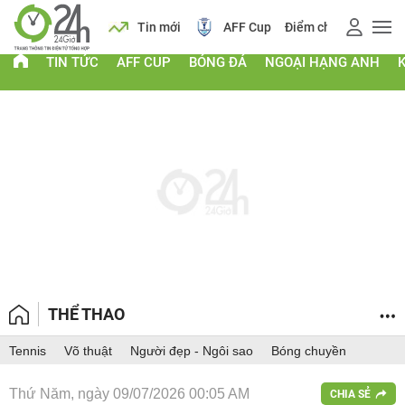
 vàng
Lịch
Tin mới
AFF Cup
Điểm chuẩn 2026
TIN TỨC
AFF CUP
BÓNG ĐÁ
NGOẠI HẠNG ANH
THỂ THAO
Tennis
Võ thuật
Người đẹp - Ngôi sao
Bóng chuyền
Thứ Năm, ngày 09/07/2026 00:05 AM
CHIA SẺ