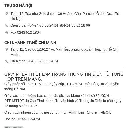
TRỤ SỞ HÀ NỘI
Tầng 12, Tòa nhà Geleximco , 36 Hoàng Cầu, Phường Ô chợ Dừa, Tp.
Hà Nội
Điện thoại: (84-24)
73 00 24 24
| (84-24)
35 12 18 06
Fax:
0243 512 1804
CHI NHÁNH TP.HỒ CHÍ MINH
Tầng 11, Cao ốc 123-127 Võ Văn Tần, phường Xuân Hòa, Tp. Hồ Chí
Minh.
Điện thoại: (84-28)
73 00 24 24
GIẤY PHÉP THIẾT LẬP TRANG THÔNG TIN ĐIỆN TỬ TỔNG
HỢP TRÊN MẠNG.
Giấy phép số 180/GP-STTTT ngày cấp 11/12/2024 - Sở thông tin và truyền
thông Hà Nội.
Giấy xác nhận thông báo cung cấp dịch vụ Mạng xã hội số 89 /GXN-
PTTH&TTĐT do Cục Phát thanh, Truyền hình và Thông tin Điện tử cấp ngày
13 tháng 6 năm 2025.
Chịu trách nhiệm quản lý nội dung: Phan Minh Tâm - Chủ tịch HĐQT.
Hotline:
0965 08 24 24