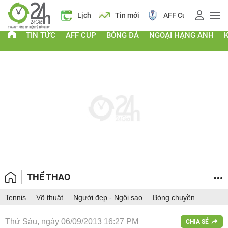
 vàng
Lịch
Tin mới
AFF Cup
Giá vàng
TIN TỨC
AFF CUP
BÓNG ĐÁ
NGOẠI HẠNG ANH
THỂ THAO
Tennis
Võ thuật
Người đẹp - Ngôi sao
Bóng chuyền
Thứ Sáu, ngày 06/09/2013 16:27 PM
CHIA SẺ