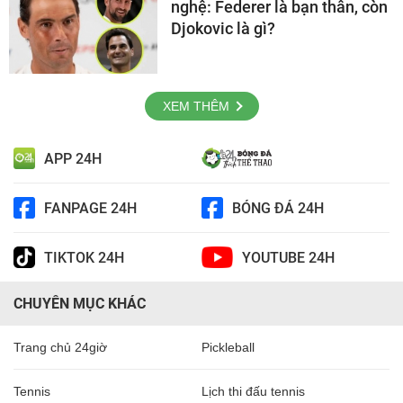
nghệ: Federer là bạn thân, còn
Djokovic là gì?
XEM THÊM
APP 24H
FANPAGE 24H
BÓNG ĐÁ 24H
TIKTOK 24H
YOUTUBE 24H
CHUYÊN MỤC KHÁC
Trang chủ 24giờ
Pickleball
Tennis
Lịch thi đấu tennis