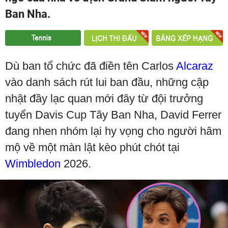
Ban Nha.
Dù ban tổ chức đã điền tên Carlos
Alcaraz
vào danh sách rút lui ban đầu, những cập
nhật đầy lạc quan mới đây từ đội trưởng
tuyển Davis Cup Tây Ban Nha, David Ferrer
đang nhen nhóm lại hy vọng cho người hâm
mộ về một màn lật kèo phút chót tại
Wimbledon
2026.