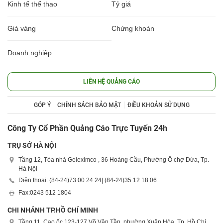
Kinh tế thể thao
Tỷ giá
Giá vàng
Chứng khoán
Doanh nghiệp
LIÊN HỆ QUẢNG CÁO
GÓP Ý
CHÍNH SÁCH BẢO MẬT
ĐIỀU KHOẢN SỬ DỤNG
Công Ty Cổ Phần Quảng Cáo Trực Tuyến 24h
TRỤ SỞ HÀ NỘI
Tầng 12, Tòa nhà Geleximco , 36 Hoàng Cầu, Phường Ô chợ Dừa, Tp.
Hà Nội
Điện thoại: (84-24)
73 00 24 24
| (84-24)
35 12 18 06
Fax:
0243 512 1804
CHI NHÁNH TP.HỒ CHÍ MINH
Tầng 11, Cao ốc 123-127 Võ Văn Tần, phường Xuân Hòa, Tp. Hồ Chí