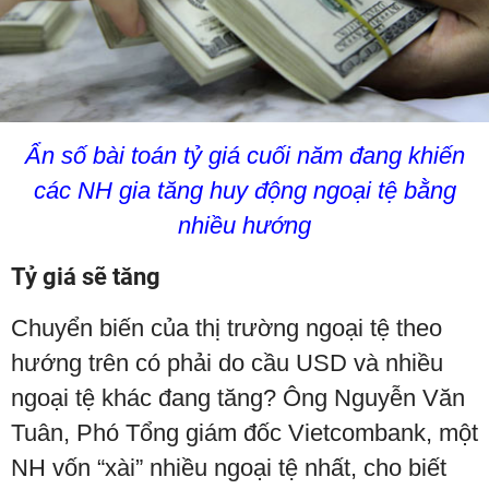
Ẩn số bài toán tỷ giá cuối năm đang khiến
các NH gia tăng huy động ngoại tệ bằng
nhiều hướng
Tỷ giá sẽ tăng
Chuyển biến của thị trường ngoại tệ theo
hướng trên có phải do cầu USD và nhiều
ngoại tệ khác đang tăng? Ông Nguyễn Văn
Tuân, Phó Tổng giám đốc Vietcombank, một
NH vốn “xài” nhiều ngoại tệ nhất, cho biết