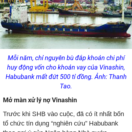
Mỗi năm, chỉ nguyên bù đắp khoản chi phí
huy động vốn cho khoản vay của Vinashin,
Habubank mất đứt 500 tỉ đồng. Ảnh: Thanh
Tao.
Mở màn xử lý nợ Vinashin
Trước khi SHB vào cuộc, đã có ít nhất bốn
tổ chức tín dụng “nghiên cứu” Habubank