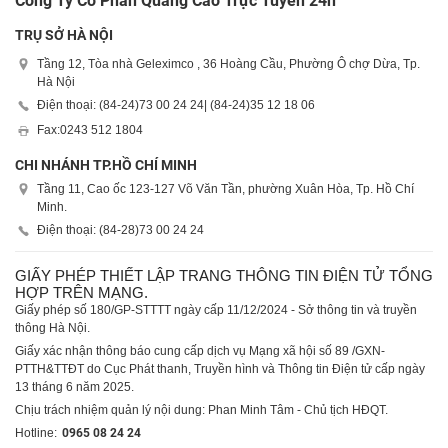
Công Ty Cổ Phần Quảng Cáo Trực Tuyến 24h
TRỤ SỞ HÀ NỘI
Tầng 12, Tòa nhà Geleximco , 36 Hoàng Cầu, Phường Ô chợ Dừa, Tp.
Hà Nội
Điện thoại: (84-24)
73 00 24 24
| (84-24)
35 12 18 06
Fax:
0243 512 1804
CHI NHÁNH TP.HỒ CHÍ MINH
Tầng 11, Cao ốc 123-127 Võ Văn Tần, phường Xuân Hòa, Tp. Hồ Chí
Minh.
Điện thoại: (84-28)
73 00 24 24
GIẤY PHÉP THIẾT LẬP TRANG THÔNG TIN ĐIỆN TỬ TỔNG
HỢP TRÊN MẠNG.
Giấy phép số 180/GP-STTTT ngày cấp 11/12/2024 - Sở thông tin và truyền
thông Hà Nội.
Giấy xác nhận thông báo cung cấp dịch vụ Mạng xã hội số 89 /GXN-
PTTH&TTĐT do Cục Phát thanh, Truyền hình và Thông tin Điện tử cấp ngày
13 tháng 6 năm 2025.
Chịu trách nhiệm quản lý nội dung: Phan Minh Tâm - Chủ tịch HĐQT.
Hotline:
0965 08 24 24