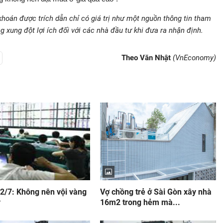
khoán được trích dẫn chỉ có giá trị như một nguồn thông tin tham
 xung đột lợi ích đối với các nhà đầu tư khi đưa ra nhận định.
Theo Văn Nhật
(VnEconomy)
2/7: Không nên vội vàng
Vợ chồng trẻ ở Sài Gòn xây nhà
y
16m2 trong hẻm mà...