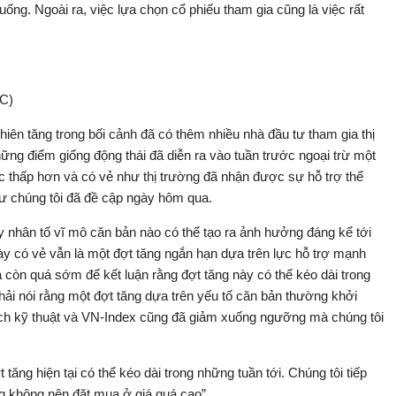
uống. Ngoài ra, việc lựa chọn cổ phiếu tham gia cũng là việc rất
C)
phiên tăng trong bối cảnh đã có thêm nhiều nhà đầu tư tham gia thị
ững điểm giống động thái đã diễn ra vào tuần trước ngoại trừ một
mức thấp hơn và có vẻ như thị trường đã nhận được sự hỗ trợ thể
hư chúng tôi đã đề cập ngày hôm qua.
ay nhân tố vĩ mô căn bản nào có thể tạo ra ảnh hưởng đáng kể tới
 này có vẻ vẫn là một đợt tăng ngắn hạn dựa trên lực hỗ trợ mạnh
òn quá sớm để kết luận rằng đợt tăng này có thể kéo dài trong
hải nói rằng một đợt tăng dựa trên yếu tố căn bản thường khởi
tích kỹ thuật và VN-Index cũng đã giảm xuống ngưỡng mà chúng tôi
 tăng hiện tại có thể kéo dài trong những tuần tới. Chúng tôi tiếp
g không nên đặt mua ở giá quá cao”.