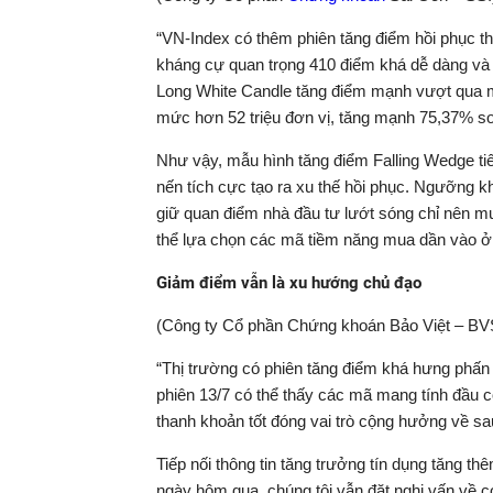
“VN-Index có thêm phiên tăng điểm hồi phục t
kháng cự quan trọng 410 điểm khá dễ dàng và c
Long White Candle tăng điểm mạnh vượt qua mố
mức hơn 52 triệu đơn vị, tăng mạnh 75,37% so
Như vậy, mẫu hình tăng điểm Falling Wedge tiế
nến tích cực tạo ra xu thế hồi phục. Ngưỡng k
giữ quan điểm nhà đầu tư lướt sóng chỉ nên mu
thể lựa chọn các mã tiềm năng mua dần vào ở 
Giảm điểm vẫn là xu hướng chủ đạo
(Công ty Cổ phần Chứng khoán Bảo Việt – B
“Thị trường có phiên tăng điểm khá hưng phấn đ
phiên 13/7 có thể thấy các mã mang tính đầu c
thanh khoản tốt đóng vai trò cộng hưởng về sa
Tiếp nối thông tin tăng trưởng tín dụng tăng t
ngày hôm qua, chúng tôi vẫn đặt nghi vấn về co