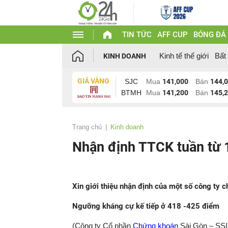
TIN TỨC
AFF CUP
BÓNG ĐÁ
Kinh tế thế giới
Bất
KINH DOANH
GIÁ VÀNG
SJC
Mua
141,000
Bán
144,
BTMH
Mua
141,200
Bán
145,
Trang chủ
Kinh doanh
Nhận định TTCK tuần từ 
Xin giới thiệu nhận định của một số công ty 
Ngưỡng kháng cự kế tiếp ở 418 -425 điểm
(Công ty Cổ phần
Chứng khoán
Sài Gòn – SSI