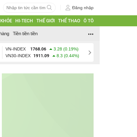
Đăng nhập
 KHỎE
HI-TECH
THẾ GIỚI
THỂ THAO
Ô TÔ
hàng
Tiền tiền tiền
VN-INDEX
1768.06
3.28 (0.19%)
VN30-INDEX
1911.09
8.3 (0.44%)