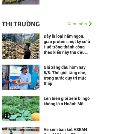
THỊ TRƯỜNG
Xem thêm
Đây là loại nấm ngon,
giàu protein, một kỹ sư ở
Huế trồng thành công
theo kiểu này thu đều
30-40 triệu/tháng
Giá xăng dầu hôm nay
8/8: Thế giới tăng nhẹ,
trong nước duy trì mức
thấp
Lên biên giới xem bí ngô
khổng lồ ở Hoành Mô
Vé xem bán kết ASEAN