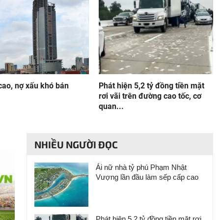
cao, nợ xấu khó bán
Phát hiện 5,2 tỷ đồng tiền mặt
rơi vãi trên đường cao tốc, cơ
quan...
NHIỀU NGƯỜI ĐỌC
Ái nữ nhà tỷ phú Phạm Nhật
Vượng lần đầu làm sếp cấp cao
Phát hiện 5,2 tỷ đồng tiền mặt rơi