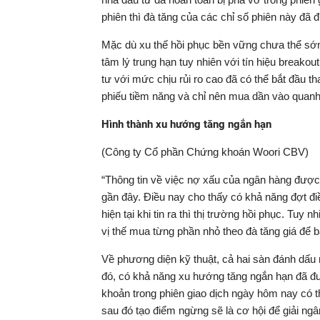
phiên thì đà tăng của các chỉ số phiên này đã 
Mặc dù xu thế hồi phục bền vững chưa thể sớ
tâm lý trung hạn tuy nhiên với tín hiệu breakou
tư với mức chịu rủi ro cao đã có thể bắt đầu th
phiếu tiềm năng và chỉ nên mua dần vào quanh 
Hình thành xu hướng tăng ngắn hạn
(Công ty Cổ phần Chứng khoán Woori CBV)
“Thông tin về việc nợ xấu của ngân hàng được 
gần đây. Điều nay cho thấy có khả năng đợt đi
hiện tại khi tin ra thì thị trường hồi phục. Tuy 
vị thế mua từng phần nhỏ theo đà tăng giá để 
Về phương diện kỹ thuật, cả hai sàn đánh dấu m
đó, có khả năng xu hướng tăng ngắn hạn đã đượ
khoản trong phiên giao dịch ngày hôm nay có t
sau đó tạo điểm ngừng sẽ là cơ hội để giải ng