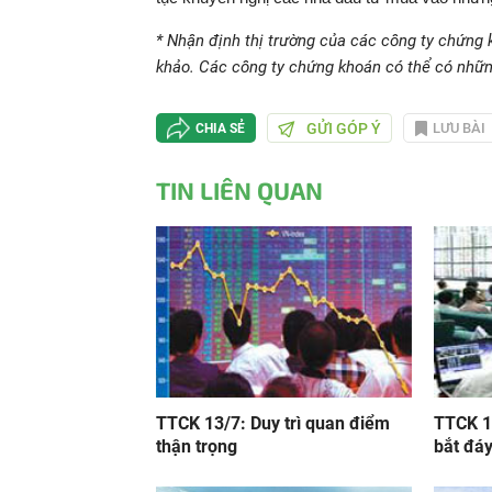
* Nhận định thị trường của các công ty chứng 
khảo. Các công ty chứng khoán có thể có những
GỬI GÓP Ý
LƯU BÀI
CHIA SẺ
TIN LIÊN QUAN
TTCK 13/7: Duy trì quan điểm
TTCK 1
thận trọng
bắt đá