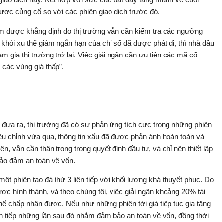
được củng cố so với các phiên giao dịch trước đó.
m được khẳng định do thị trường vẫn cần kiểm tra các ngưỡng
t khỏi xu thế giảm ngắn hạn của chỉ số đã được phát đi, thì nhà đầu
am gia thị trường trở lại. Việc giải ngân cần ưu tiên các mã cổ
các vùng giá thấp”.
đưa ra, thị trường đã có sự phản ứng tích cực trong những phiên
ều chỉnh vừa qua, thông tin xấu đã được phản ánh hoàn toàn và
nhiên, vẫn cần thận trọng trong quyết định đầu tư, và chỉ nên thiết lập
bảo đảm an toàn về vốn.
ột phiên tạo đà thứ 3 liên tiếp với khối lượng khá thuyết phục. Do
c hình thành, và theo chúng tôi, việc giải ngân khoảng 20% tài
hể chấp nhận được. Nếu như những phiên tới giá tiếp tục gia tăng
ân tiếp những lần sau đó nhằm đảm bảo an toàn về vốn, đồng thời