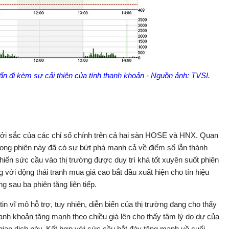
n đi kèm sự cải thiện của tính thanh khoản - Nguồn ảnh: TVSI.
u khởi sắc của các chỉ số chính trên cả hai sàn HOSE và HNX. Quan
g trong phiên này đã có sự bứt phá mạnh cả về điểm số lẫn thành
ến sức cầu vào thị trường được duy trì khá tốt xuyên suốt phiên
 với động thái tranh mua giá cao bắt đầu xuất hiện cho tín hiệu
g sau ba phiên tăng liên tiếp.
n vĩ mô hỗ trợ, tuy nhiên, diễn biến của thị trường đang cho thấy
anh khoản tăng mạnh theo chiều giá lên cho thấy tâm lý do dự của
 giao dịch này. Kết hợp với sức cầu bắt đáy tăng mạnh về cuối