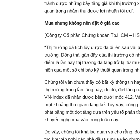
tránh được những bẫy tăng giá khi thị trường x
quan trọng nhằm thu được lợi nhuân tối ưu”.
Mua nhưng không nên đặt ở giá cao
(Công ty Cổ phần Chứng khoán Tp.HCM – HS
“Thị trường đã tích lũy được đà đi lên sau vài 
trường. Động thái gần đây của thị trường có nh
điểm là lần này thị trường đã tăng trở lại từ 
hiện qua một số chỉ báo kỹ thuật quan trọng n
Chúng tôi vẫn chưa thấy có bất kỳ thông tin h
thị trường trong lần tăng này; do đó, đợt tăng
VN-Index đã nhận được bên dưới mốc 412. Và c
một khoảng thời gian đáng kể. Tuy vậy, cũng p
phát bằng một đợt tăng dựa trên yếu tố phân 
khuyến nghị mua vào trong tuần này.
Do vậy, chúng tôi khá lạc quan và cho rằng, đợt
tục khuyến nghị các nhà đầu tư mua vào nhưn