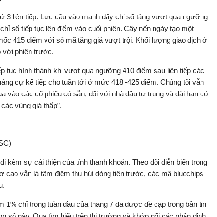
hứ 3 liên tiếp. Lực cầu vào mạnh đẩy chỉ số tăng vượt qua ngưỡng
hỉ số tiếp tục lên điểm vào cuối phiên. Cây nến ngày tạo một
c 415 điểm với số mã tăng giá vượt trội. Khối lượng giao dịch ở
 với phiên trước.
p tục hình thành khi vượt qua ngưỡng 410 điểm sau liên tiếp các
háng cự kế tiếp cho tuần tới ở mức 418 -425 điểm. Chúng tôi vẫn
a vào các cổ phiếu có sẵn, đối với nhà đầu tư trung và dài hạn có
các vùng giá thấp”.
VSC)
i kèm sự cải thiện của tính thanh khoản. Theo dõi diễn biến trong
ơ cao vẫn là tâm điểm thu hút dòng tiền trước, các mã bluechips
u.
hêm 1% chỉ trong tuần đầu của tháng 7 đã được đề cập trong bản tin
n số này. Qua tìm hiểu trên thị trường và khớp nối các nhận định,