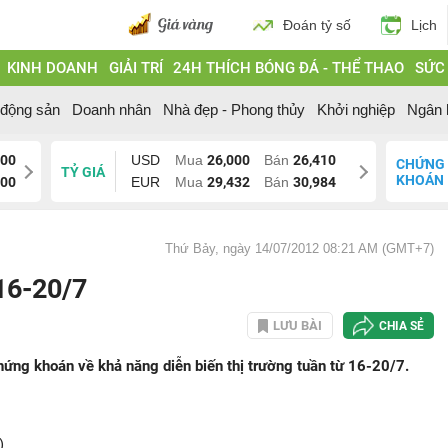
Đoán tỷ số
Lịch
KINH DOANH
GIẢI TRÍ
24H THÍCH BÓNG ĐÁ - THỂ THAO
SỨC
 động sản
Doanh nhân
Nhà đẹp - Phong thủy
Khởi nghiệp
Ngân 
000
USD
Mua
26,000
Bán
26,410
CHỨNG
TỶ GIÁ
KHOÁN
200
EUR
Mua
29,432
Bán
30,984
Thứ Bảy, ngày 14/07/2012 08:21 AM (GMT+7)
16-20/7
LƯU BÀI
CHIA SẺ
chứng khoán về khả năng diễn biến thị trường tuần từ 16-20/7.
)