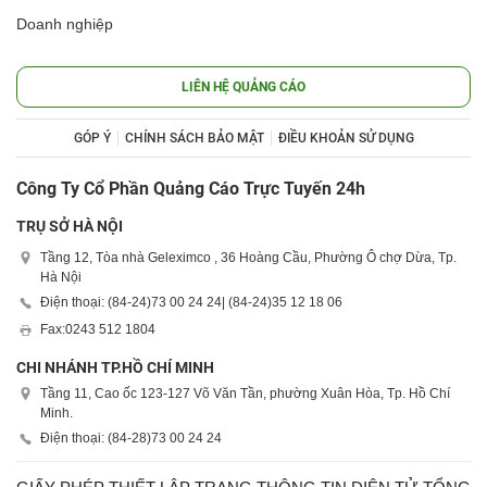
Doanh nghiệp
LIÊN HỆ QUẢNG CÁO
GÓP Ý
CHÍNH SÁCH BẢO MẬT
ĐIỀU KHOẢN SỬ DỤNG
Công Ty Cổ Phần Quảng Cáo Trực Tuyến 24h
TRỤ SỞ HÀ NỘI
Tầng 12, Tòa nhà Geleximco , 36 Hoàng Cầu, Phường Ô chợ Dừa, Tp.
Hà Nội
Điện thoại: (84-24)
73 00 24 24
| (84-24)
35 12 18 06
Fax:
0243 512 1804
CHI NHÁNH TP.HỒ CHÍ MINH
Tầng 11, Cao ốc 123-127 Võ Văn Tần, phường Xuân Hòa, Tp. Hồ Chí
Minh.
Điện thoại: (84-28)
73 00 24 24