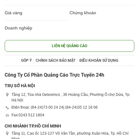
Giá vàng
Chứng khoán
Doanh nghiệp
LIÊN HỆ QUẢNG CÁO
GÓP Ý
CHÍNH SÁCH BẢO MẬT
ĐIỀU KHOẢN SỬ DỤNG
Công Ty Cổ Phần Quảng Cáo Trực Tuyến 24h
TRỤ SỞ HÀ NỘI
Tầng 12, Tòa nhà Geleximco , 36 Hoàng Cầu, Phường Ô chợ Dừa, Tp.
Hà Nội
Điện thoại: (84-24)
73 00 24 24
| (84-24)
35 12 18 06
Fax:
0243 512 1804
CHI NHÁNH TP.HỒ CHÍ MINH
Tầng 11, Cao ốc 123-127 Võ Văn Tần, phường Xuân Hòa, Tp. Hồ Chí
Minh.