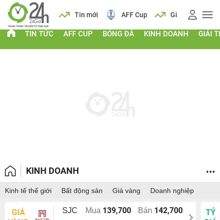
 vàng
Lịch
Tin mới
AFF Cup
Giá vàng
TIN TỨC
AFF CUP
BÓNG ĐÁ
KINH DOANH
GIẢI T
KINH DOANH
Kinh tế thế giới
Bất động sản
Giá vàng
Doanh nghiệp
139,700
142,700
SJC
Mua
Bán
GIÁ
TỶ